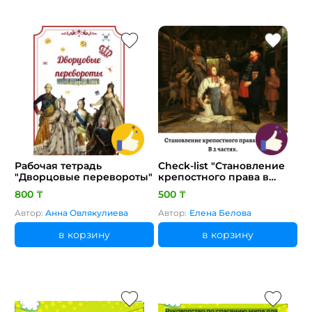
Рабочая тетрадь
Check-list "Становление
"Дворцовые перевороты"
крепостного права в
России."
800 ₸
500 ₸
Автор:
Анна Овлякулиева
Автор:
Елена Белова
в корзину
в корзину