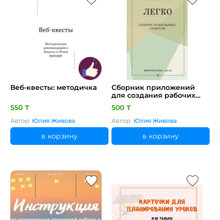
Веб-квесты: методичка
Сборник приложений
для создания рабочих
листов и тетрадей
550 ₸
500 ₸
[CLONE]
Автор:
Юлия Живова
Автор:
Юлия Живова
в корзину
в корзину