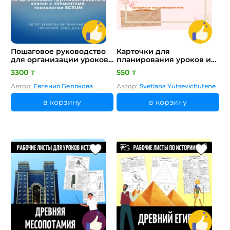
Пошаговое руководство
Карточки для
для организации уроков
планирования уроков и
с элементами технологии
не только
3300 ₸
550 ₸
SCRUM + готовые
шаблоны для материалов
Автор:
Евгения Белякова
Автор:
Svetlana Yutsevichutene
в .docx + примеры
заполнения шаблонов
в корзину
в корзину