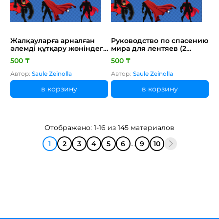
Жалқауларға арналған
Руководство по спасению
әлемді құтқару жөніндегі
мира для лентяев (2
нұсқау 2 деңгей
уровень)
500 ₸
500 ₸
Автор:
Saule Zeinolla
Автор:
Saule Zeinolla
в корзину
в корзину
Отображено: 1-16 из 145 материалов
1
2
3
4
5
6
...
9
10