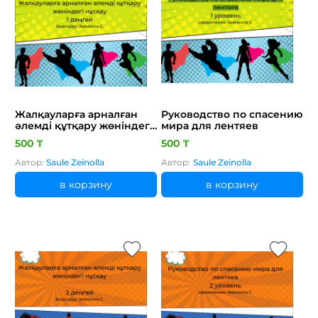
Жалқауларға арналған
Руководство по спасению
әлемді құтқару жөніндегі
мира для лентяев
нұсқау
500 ₸
500 ₸
Автор:
Saule Zeinolla
Автор:
Saule Zeinolla
в корзину
в корзину