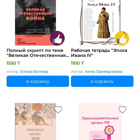
Полный скрипт по теме
Рабочая тетрадь "Эпоха
"Великая Отечественная
Ивана IV"
война" в комплекте для
1550 ₸
1100 ₸
ученика (с разделами для
заполнения) и учителя
Автор:
Елена Белова
Автор:
Анна Овлякулиева
в корзину
в корзину