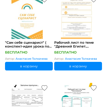
"Сам себе сценарист" (
Рабочий лист по теме
конспект-идея урока по
"Древний Египет.
обществознанию/ОДНКР)
Государство на берегах
БЕСПЛАТНО
БЕСПЛАТНО
Нила"
Автор:
Анастасия Толкачева
Автор:
Анастасия Толкачева
в корзину
в корзину