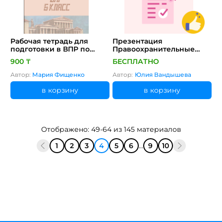
Рабочая тетрадь для
Презентация
подготовки в ВПР по
Правоохранительные
истории 5 класс.
органы РФ
900 ₸
БЕСПЛАТНО
Автор:
Мария Фищенко
Автор:
Юлия Вандышева
в корзину
в корзину
Отображено: 49-64 из 145 материалов
1
2
3
4
5
6
...
9
10