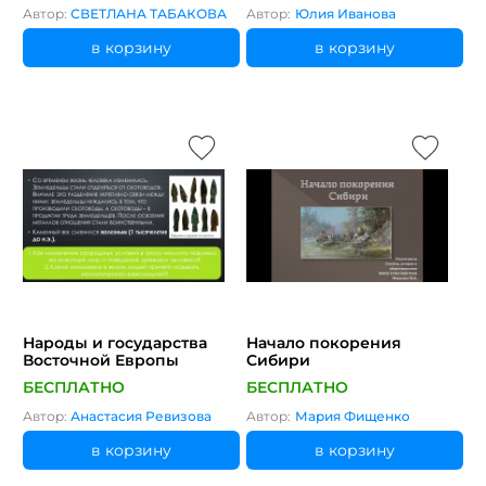
Автор:
СВЕТЛАНА ТАБАКОВА
Автор:
Юлия Иванова
в корзину
в корзину
Народы и государства
Начало покорения
Восточной Европы
Сибири
БЕСПЛАТНО
БЕСПЛАТНО
Автор:
Анастасия Ревизова
Автор:
Мария Фищенко
в корзину
в корзину