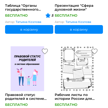
Таблица "Органы
Презентация "Сфера
государственного
духовной жизни"
управления при Петре I"
БЕСПЛАТНО
5
БЕСПЛАТНО
Автор:
Татьяна Козлова
Автор:
Татьяна Козлова
в корзину
в корзину
Правовой статус
Рабочие листы по
родителей в системе
истории России для
образования
детей с ОВЗ (8 кат.)
БЕСПЛАТНО
БЕСПЛАТНО
Личности