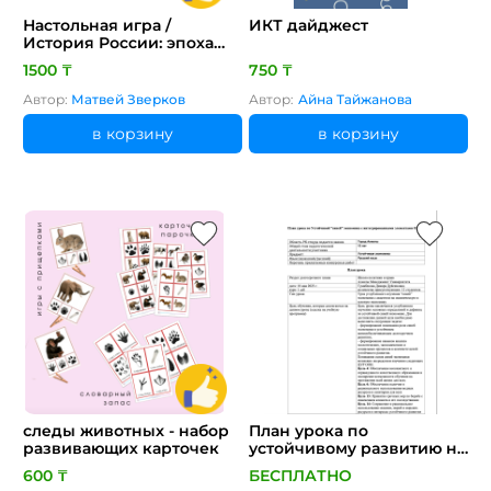
Настольная игра /
ИКТ дайджест
История России: эпоха
Рюриков
1500 ₸
750 ₸
Автор:
Матвей Зверков
Автор:
Айна Тайжанова
в корзину
в корзину
следы животных - набор
План урока по
развивающих карточек
устойчивому развитию на
тему "Синяя экономика" с
600 ₸
БЕСПЛАТНО
интегрированными