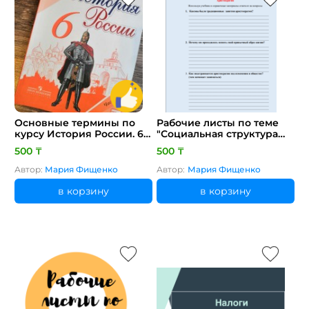
Основные термины по
Рабочие листы по теме
курсу История России. 6
"Социальная структура
класс+задание
индустриального
500 ₸
500 ₸
общества"
Автор:
Мария Фищенко
Автор:
Мария Фищенко
в корзину
в корзину