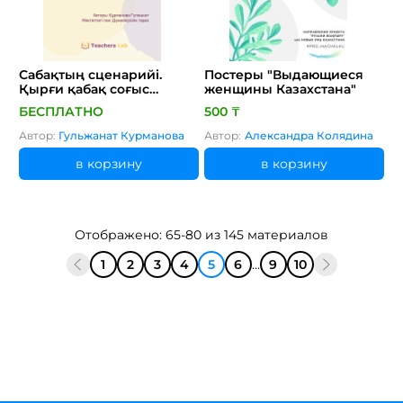
Сабақтың сценарийі.
Постеры "Выдающиеся
Қырғи қабақ соғыс
женщины Казахстана"
неліктен басталды?
БЕСПЛАТНО
500 ₸
Автор:
Гульжанат Курманова
Автор:
Александра Колядина
в корзину
в корзину
Отображено: 65-80 из 145 материалов
1
2
3
4
5
6
...
9
10