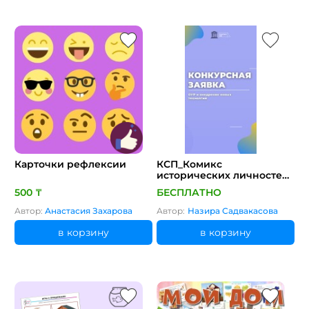
Карточки рефлексии
КСП_Комикс
исторических личностей
с интегрированными
500 ₸
БЕСПЛАТНО
элементами ОУР
Автор:
Анастасия Захарова
Автор:
Назира Садвакасова
в корзину
в корзину