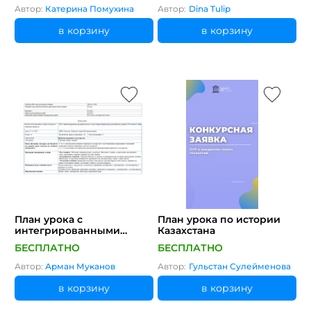
элементами ОУР
Автор:
Катерина Помухина
Автор:
Dina Tulip
в корзину
в корзину
План урока с
План урока по истории
интегрированными
Казахстана
элементами ОУР плюс
БЕСПЛАТНО
БЕСПЛАТНО
видео
Автор:
Арман Муканов
Автор:
Гульстан Сулейменова
в корзину
в корзину