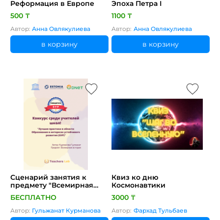
Реформация в Европе
Эпоха Петра I
500 ₸
1100 ₸
Автор:
Анна Овлякулиева
Автор:
Анна Овлякулиева
в корзину
в корзину
Сценарий занятия к
Квиз ко дню
предмету "Всемирная
Космонавтики
история", 10 класс. Тема:
БЕСПЛАТНО
3000 ₸
"Почему началась
холодная война?"
Автор:
Гульжанат Курманова
Автор:
Фархад Тульбаев