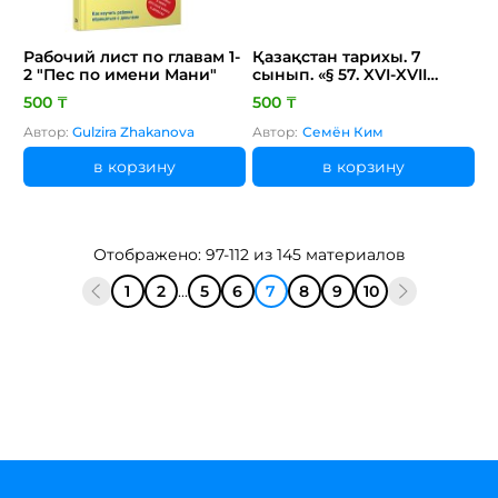
Рабочий лист по главам 1-
Қазақстан тарихы. 7
2 "Пес по имени Мани"
сынып. «§ 57. XVI-XVII
ғасырлардағы тарихи
500 ₸
500 ₸
әдебиет» презентациясы
Автор:
Gulzira Zhakanova
Автор:
Семён Ким
в корзину
в корзину
Отображено: 97-112 из 145 материалов
1
2
...
5
6
7
8
9
10