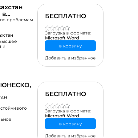
сследователям в
ециалистам,
захстан
табильности в
 в
БЕСПЛАТНО
 по проблемам
Загрузка в формате:
ахстан
Microsoft Word
Высшее
в корзину
й и
Добавить в избранное
. ЮНЕСКО,
БЕСПЛАТНО
ТАН
устойчивого
Загрузка в формате:
Microsoft Word
льное
в корзину
Добавить в избранное