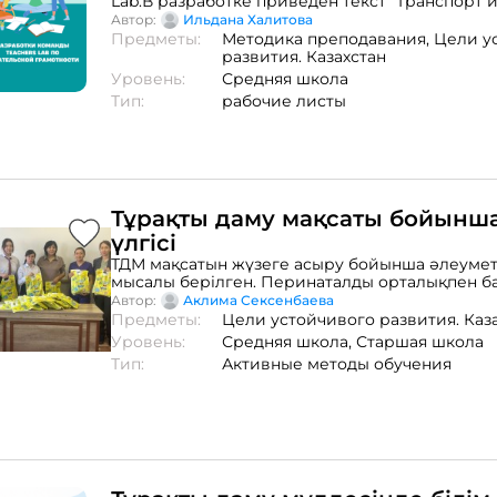
Lab.В разработке приведен текст "Транспорт 
инфраструктура" и задания на навыки читате
Автор:
Ильдана Халитова
грамотности. Правильные ответы к заданию 
Предметы:
Методика преподавания,
Цели у
Рабочем листе №4
развития. Казахстан
Уровень:
Средняя школа
Тип:
рабочие листы
Тұрақты даму мақсаты бойынш
үлгісі
ТДМ мақсатын жүзеге асыру бойынша әлеумет
мысалы берілген. Перинаталды орталықпен б
арқылы дүние есігін ерте ашқан сәбилерге т
Автор:
Аклима Сексенбаева
бұйымдарын тоқып, сыйлау арқылы, отбасыла
Предметы:
Цели устойчивого развития. Каз
білдіру. Жоба бірнеше этап бойынша өтеді. Э
Уровень:
Средняя школа,
Старшая школа
алу үшін хабарлассаңыз, қуанышьты боламын!!
Тип:
Активные методы обучения