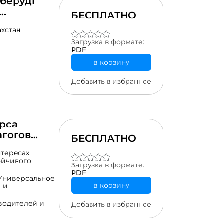
 беруді
БЕСПЛАТНО
ахстан
Загрузка в формате:
PDF
в корзину
Добавить в избранное
рса
гогов
БЕСПЛАТНО
щих
нтересах
чивого
ойчивого
Загрузка в формате:
PDF
Универсальное
в корзину
 и
водителей и
Добавить в избранное