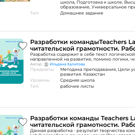
школа,
Подготовка к школе,
Выс
образование,
Универсальное пр
Тип:
Домашнее задание
Разработки командыTeachers L
читательской грамотности. Раб
№3
Разработка содержит в себе текст логической
направленной на развитие, помимо логики, ч
компетенций учащихся. Ответ к заданию соде
Автор:
Ильдана Халитова
материалах Рабочего листа №4
Предметы:
Методика преподавания,
Цели у
развития. Казахстан
Уровень:
Средняя школа
Тип:
рабочие листы
Разработки команды Teachers L
читательской грамотности. Рабо
1
Данная разработка - результат творчества ком