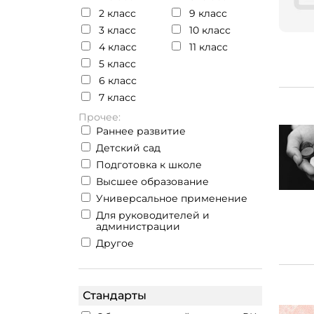
2 класс
9 класс
3 класс
10 класс
4 класс
11 класс
5 класс
6 класс
7 класс
Прочее:
Раннее развитие
Детский сад
Подготовка к школе
Высшее образование
Универсальное применение
Для руководителей и
администрации
Другое
Стандарты