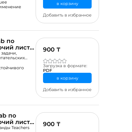
шее
в корзину
именение
Добавить в избранное
ab по
очий лист
900 ₸
 задачи,
итательских
ржится в
Загрузка в формате:
стойчивого
PDF
в корзину
Добавить в избранное
ab по
чий лист -
900 ₸
анды Teachers