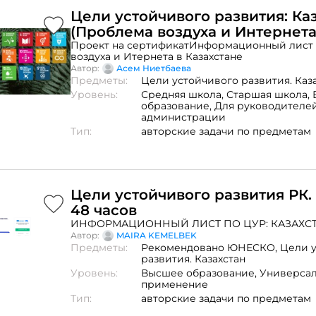
преподавателям вузов, может быть полезна и
области экономики и социологии, а также сп
Цели устойчивого развития: Ка
стремящимся к снижению неравенства для с
(Проблема воздуха и Интернета
Казахстане.
Казахстане)
Проект на сертификатИнформационный лист
воздуха и Итернета в Казахстане
Автор:
Асем Ниетбаева
Предметы:
Цели устойчивого развития. Каз
Уровень:
Средняя школа,
Старшая школа,
образование,
Для руководителе
администрации
Тип:
авторские задачи по предметам
Цели устойчивого развития РК
48 часов
ИНФОРМАЦИОННЫЙ ЛИСТ ПО ЦУР: КАЗАХС
Автор:
MAIRA KEMELBEK
Предметы:
Рекомендовано ЮНЕСКО,
Цели 
развития. Казахстан
Уровень:
Высшее образование,
Универса
применение
Тип:
авторские задачи по предметам