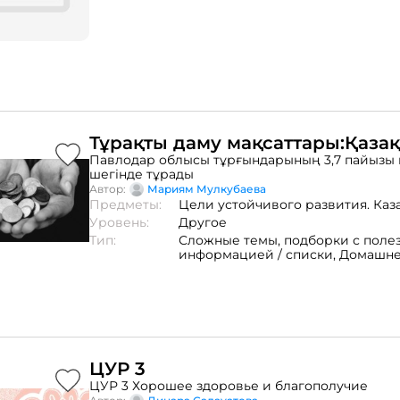
Тұрақты даму мақсаттары:Қазақ
Павлодар облысы тұрғындарының 3,7 пайызы 
шегінде тұрады
Автор:
Мариям Мулкубаева
Предметы:
Цели устойчивого развития. Каз
Уровень:
Другое
Тип:
Сложные темы,
подборки с поле
информацией / списки,
Домашне
ЦУР 3
ЦУР 3 Хорошее здоровье и благополучие