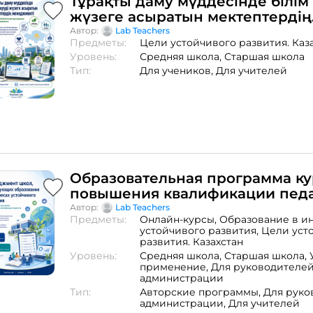
Тұрақты даму мүддесінде білім
жүзеге асыратын мектептердің
менеджменті
Автор:
Lab Teachers
Предметы:
Цели устойчивого развития. Каз
Уровень:
Средняя школа,
Старшая школа
Тип:
Для учеников,
Для учителей
Образовательная программа ку
повышения квалификации педа
«Менеджмент школ, реализую
Автор:
Lab Teachers
Предметы:
Онлайн-курсы,
Образование в и
образование в интересах устой
устойчивого развития,
Цели уст
развития»
развития. Казахстан
Уровень:
Средняя школа,
Старшая школа,
применение,
Для руководителей
администрации
Тип:
Авторские программы,
Для руко
администрации,
Для учителей