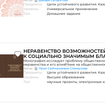
Автор:
Динара Салауатова
Предметы:
Цели устойчивого развития. Каз
Уровень:
Универсальное применение
Тип:
Домашнее задание
НЕРАВЕНСТВО ВОЗМОЖНОСТЕ
К СОЦИАЛЬНО ЗНАЧИМЫМ БЛА
МЕЖСТРАНОВОЙ АНАЛИЗ НА 
Монография исследует проблему общественн
неравенства и его влияние на общественно
МЕДИЦИНСКИХ УСЛУГ
благосостояние. На основе современных тео
Автор:
Лазат Сейтказиевна Спанкулова
социальной справедливости рассматривают
Предметы:
Цели устойчивого развития. Каз
к анализу фактического неравенства по дохода
Уровень:
Высшее образование
возможностям, так и к восприятию этого нера
Тип:
научные проекты,
электронные к
зрения самих людей, а также последствия как
так и воспринимаемого неравенства для стаб
современных обществ. Конкретным примеро
неравенства служит доступ к медицинским ус
исторической перспективе на примере Казахс
стран. Монография предназначена студентам,