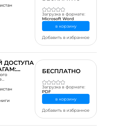
ахстан
Загрузка в формате:
Microsoft Word
в корзину
Добавить в избранное
Й ДОСТУПА
ГАМ:
БЕСПЛАТНО
ПРИМЕРЕ
ого
е
рий
Загрузка в формате:
ся подходы как
ахстан
PDF
м, богатству и
венства с точки
в корзину
ниги
 фактического,
ильности
Добавить в избранное
м последствий
лугам в
тана и других
 магистрантам и