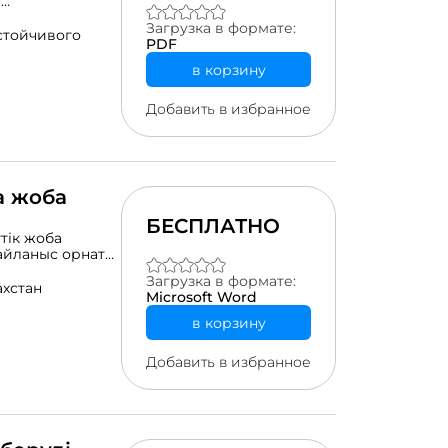
и
льской
Загрузка в формате:
расположены в
стойчивого
PDF
в корзину
Добавить в избранное
а жоба
БЕСПЛАТНО
тік жоба
айланыс орнату
оқыма
Загрузка в формате:
рына қолдау
ахстан
Microsoft Word
Қосымша ақпарат
!
в корзину
Добавить в избранное