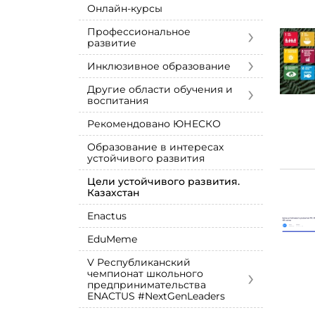
Онлайн-курсы
›
Профессиональное
развитие
›
Инклюзивное образование
›
Другие области обучения и
воспитания
Рекомендовано ЮНЕСКО
Образование в интересах
устойчивого развития
Цели устойчивого развития.
Казахстан
Enactus
EduMeme
V Республиканский
›
чемпионат школьного
предпринимательства
ENACTUS #NextGenLeaders