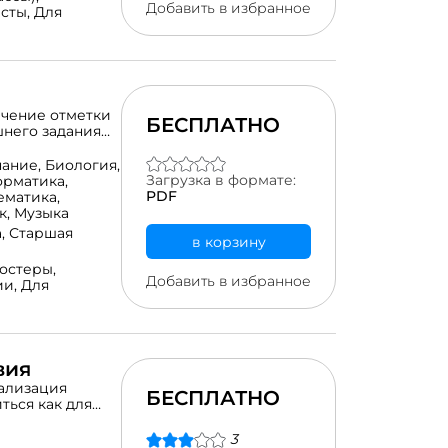
Добавить в избранное
сты,
Для
ичение отметки
БЕСПЛАТНО
но выдавать для
ации отдельных
ание,
Биология,
Загрузка в формате:
рматика,
PDF
ематика,
к,
Музыка
а,
Старшая
в корзину
постеры,
Добавить в избранное
ии,
Для
вия
уализация
БЕСПЛАТНО
ться как для
для работы в
3