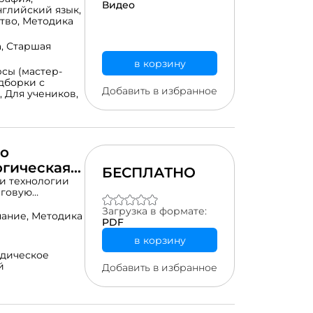
Видео
нглийский язык,
тво,
Методика
а,
Старшая
в корзину
сы (мастер-
дборки с
Добавить в избранное
,
Для учеников,
по
огическая
БЕСПЛАТНО
и технологии
аговую
в разных
Загрузка в формате:
ете как
ание,
Методика
PDF
в корзину
дическое
й
Добавить в избранное