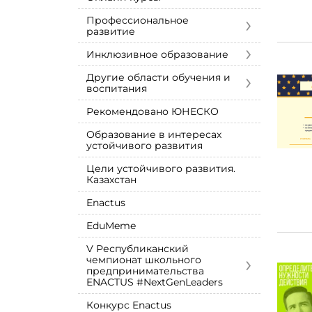
›
Профессиональное
развитие
›
Инклюзивное образование
›
Другие области обучения и
воспитания
Рекомендовано ЮНЕСКО
Образование в интересах
устойчивого развития
Цели устойчивого развития.
Казахстан
Enactus
EduMeme
V Республиканский
›
чемпионат школьного
предпринимательства
ENACTUS #NextGenLeaders
Конкурс Enactus