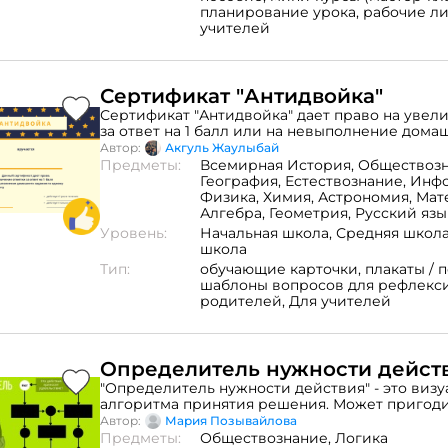
планирование урока,
рабочие ли
учителей
Сертификат "Антидвойка"
Сертификат "Антидвойка" дает право на увел
за ответ на 1 балл или на невыполнение домашнего задания
по одному предмету. Данный сертификат мож
Автор:
Акгуль Жаулыбай
стимулирования учащихся, в качестве мотив
Предметы:
Всемирная История,
Обществозн
учеников
География,
Естествознание,
Инфо
Физика,
Химия,
Астрономия,
Мат
Алгебра,
Геометрия,
Русский язы
Уровень:
Начальная школа,
Средняя школ
школа
Тип:
обучающие карточки,
плакаты / 
шаблоны вопросов для рефлекс
родителей,
Для учителей
Определитель нужности дейст
"Определитель нужности действия" - это виз
алгоритма принятия решения. Может пригоди
профессионального развития педагога, так и 
Автор:
Мария Позывайлова
классе.
Предметы:
Обществознание,
Логика