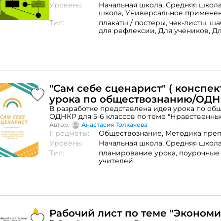
Уровень:
Начальная школа,
Средняя школ
школа,
Универсальное примене
Тип:
плакаты / постеры,
чек-листы,
ша
для рефлексии,
Для учеников,
Дл
"Сам себе сценарист" ( конспек
урока по обществознанию/ОДН
В разработке представлена идея урока по об
ОДНКР для 5-6 классов по теме "Нравственн
человека"/"Как сохранить духовные ценности".
Автор:
Анастасия Толкачева
представлена в двух форматах: для офлайн и 
Предметы:
Обществознание,
Методика пре
Уровень:
Начальная школа,
Средняя школ
Тип:
планирование урока,
поурочные
учителей
Рабочий лист по теме "Экономи