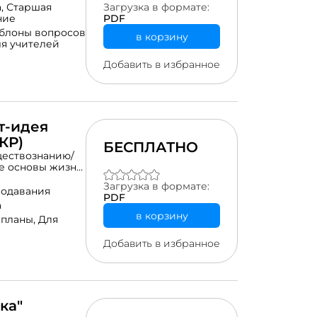
а,
Старшая
Загрузка в формате:
ние
PDF
блоны вопросов
в корзину
я учителей
Добавить в избранное
т-идея
КР)
БЕСПЛАТНО
ществознанию/
ые основы жизни
 Разработка
Загрузка в формате:
онлайн-урока
подавания
PDF
а
в корзину
 планы,
Для
Добавить в избранное
ка"