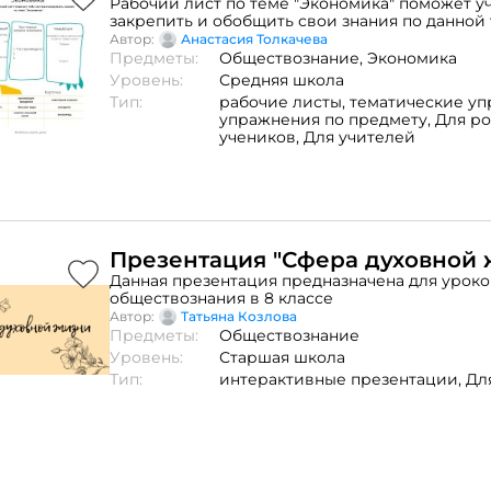
Рабочий лист по теме "Экономика" поможет 
закрепить и обобщить свои знания по данной
как для учащихся 6 класса, которые только зн
Автор:
Анастасия Толкачева
сферами общественной жизни, так и для учащи
Предметы:
Обществознание,
Экономика
которые выходят в данной теме на более осо
Уровень:
Средняя школа
уровень.
Тип:
рабочие листы,
тематические уп
упражнения по предмету,
Для р
учеников,
Для учителей
Презентация "Сфера духовной 
Данная презентация предназначена для уроко
обществознания в 8 классе
Автор:
Татьяна Козлова
Предметы:
Обществознание
Уровень:
Старшая школа
Тип:
интерактивные презентации,
Дл