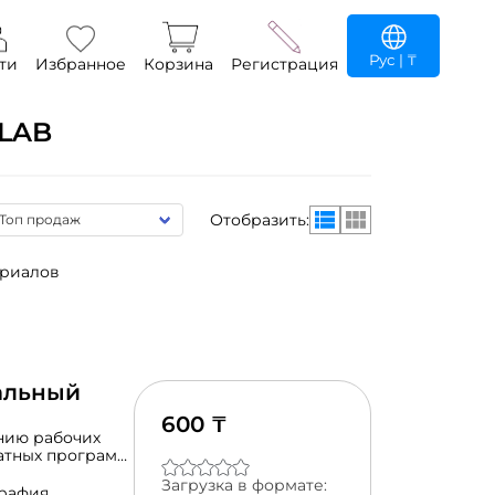
Рус
| ₸
ти
Избранное
Корзина
Регистрация
LAB
Отобразить:
ериалов
чальный
600 ₸
нию рабочих
латных программ
Word любого
Загрузка в формате:
мени.
рафия,