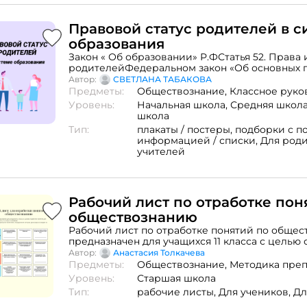
Правовой статус родителей в с
образования
Закон « Об образовании» Р.ФСтатья 52. Права 
родителейФедеральном закон «Об основных г
ребенка в Российской Федерации». Семейный
Автор:
СВЕТЛАНА ТАБАКОВА
Российской Федерации об административны
Предметы:
Обществознание,
Классное руко
правонарушениях. Уголовный Кодекс Россий
Уровень:
Начальная школа,
Средняя школ
школа
Тип:
плакаты / постеры,
подборки с п
информацией / списки,
Для род
учителей
Рабочий лист по отработке пон
обществознанию
Рабочий лист по отработке понятий по обще
предназначен для учащихся 11 класса с целью
определений понятий для успешного запомин
Автор:
Анастасия Толкачева
сдачи экзамена по данному предмету Формат:
Предметы:
Обществознание,
Методика пре
страниц: 1
Уровень:
Старшая школа
Тип:
рабочие листы,
Для учеников,
Дл