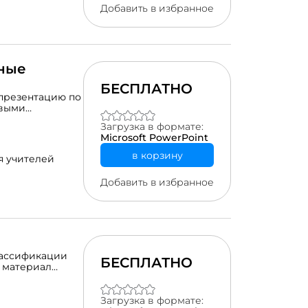
Добавить в избранное
ные
БЕСПЛАТНО
презентацию по
ивыми
Загрузка в формате:
Microsoft PowerPoint
в корзину
я учителей
Добавить в избранное
лассификации
БЕСПЛАТНО
й материал
, для
Загрузка в формате: