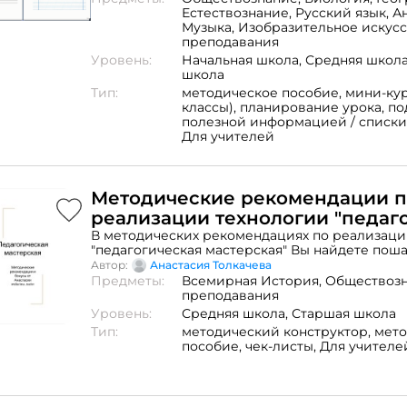
Естествознание,
Русский язык,
А
Музыка,
Изобразительное искусс
преподавания
Уровень:
Начальная школа,
Средняя школ
школа
Тип:
методическое пособие,
мини-кур
классы),
планирование урока,
по
полезной информацией / списки
Для учителей
Методические рекомендации 
реализации технологии "педаг
мастерская"
В методических рекомендациях по реализаци
"педагогическая мастерская" Вы найдете пош
инструкцию по работе с данной технологией 
Автор:
Анастасия Толкачева
форматах: офлайн и онлайн, на примерах пойм
Предметы:
Всемирная История,
Обществозн
использовать данную технологию в классе.
преподавания
Уровень:
Средняя школа,
Старшая школа
Тип:
методический конструктор,
мето
пособие,
чек-листы,
Для учителе