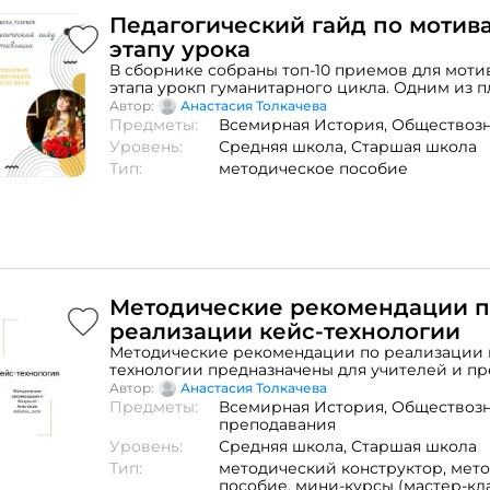
Педагогический гайд по моти
этапу урока
В сборнике собраны топ-10 приемов для мот
этапа урокп гуманитарного цикла. Одним из 
является наличие примеров для конкретного 
Автор:
Анастасия Толкачева
всеобщей истории, истории России,обществ
Предметы:
Всемирная История,
Обществоз
Уровень:
Средняя школа,
Старшая школа
Тип:
методическое пособие
Методические рекомендации 
реализации кейс-технологии
Методические рекомендации по реализации 
технологии предназначены для учителей и п
собой набор теоретических и практических з
Автор:
Анастасия Толкачева
реализации данной технологии на уроках гум
Предметы:
Всемирная История,
Обществозн
цикла как в офлайне, так и в онлайн простран
преподавания
Уровень:
Средняя школа,
Старшая школа
Тип:
методический конструктор,
мето
пособие,
мини-курсы (мастер-кла