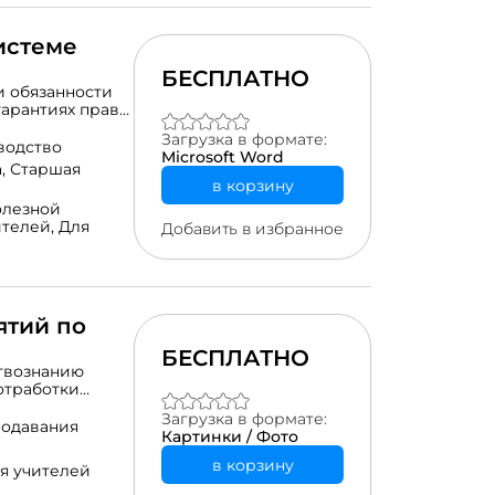
истеме
БЕСПЛАТНО
и обязанности
арантиях прав
 кодекс. Кодекс
Загрузка в формате:
х
водство
Microsoft Word
ской Федерации
а,
Старшая
в корзину
олезной
ителей,
Для
Добавить в избранное
ятий по
БЕСПЛАТНО
ствознанию
 отработки
ания, а также
Загрузка в формате:
 png Количество
подавания
Картинки / Фото
в корзину
я учителей