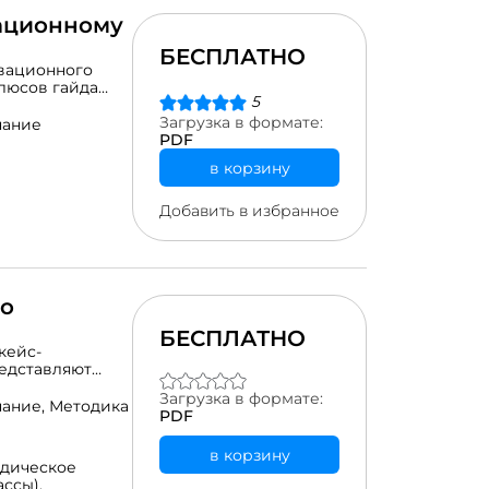
вационному
БЕСПЛАТНО
ивационного
плюсов гайда
5
предмета:
ознания, ОРКСЭ
Загрузка в формате:
нание
PDF
в корзину
Добавить в избранное
по
БЕСПЛАТНО
кейс-
редставляют
наний по
Загрузка в формате:
анитарного
ание,
Методика
PDF
стве
в корзину
дическое
ссы),