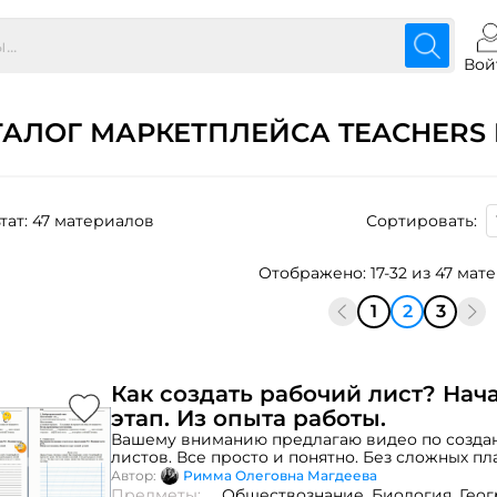
Вой
ТАЛОГ МАРКЕТПЛЕЙСА TEACHERS 
тат: 47 материалов
Сортировать:
Отображено: 17-32 из 47 мат
1
2
3
Как создать рабочий лист? На
этап. Из опыта работы.
Вашему вниманию предлагаю видео по созда
листов. Все просто и понятно. Без сложных п
и манипуляций. Все , что Вам потребуется: M
Автор:
Римма Олеговна Магдеева
года, творческое вдохновение и немного вре
Предметы:
Обществознание,
Биология,
Геог