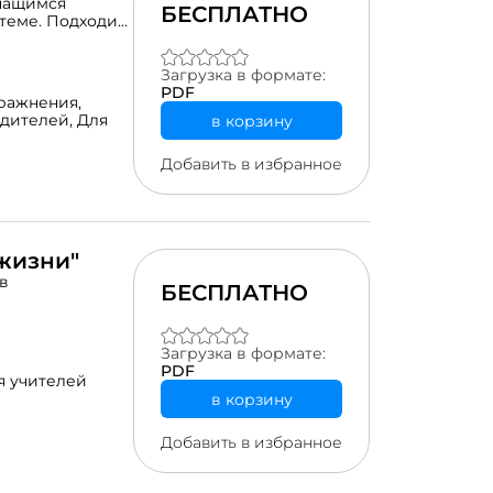
учащимся
БЕСПЛАТНО
 теме. Подходит
акомятся со
хся 8 класса,
знанный
Загрузка в формате:
PDF
ражнения,
одителей,
Для
в корзину
Добавить в избранное
жизни"
в
БЕСПЛАТНО
Загрузка в формате:
PDF
я учителей
в корзину
Добавить в избранное