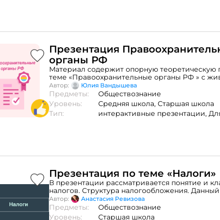
Презентация Правоохранитель
органы РФ
Материал содержит опорную теоретическую 
теме «Правоохранительные органы РФ » с ж
примерами
Автор:
Юлия Вандышева
Предметы:
Обществознание
Уровень:
Средняя школа,
Старшая школа
Тип:
интерактивные презентации,
Дл
Презентация по теме «Налоги»
В презентации рассматривается понятие и к
налогов. Структура налогообложения. Данны
может применяться на уроках обществознания
Автор:
Анастасия Ревизова
подготовки к ОГЭ и ЕГЭ.
Предметы:
Обществознание
Уровень:
Старшая школа