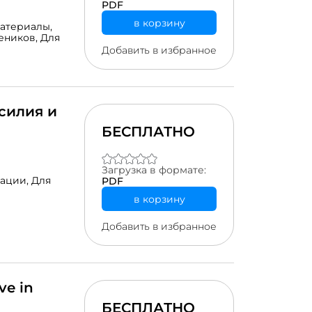
PDF
енных к
рос
в корзину
атериалы,
орое помогает
еников,
Для
странить
Добавить в избранное
влены полезные
шего
ъяснениях,
ндованных
что очень важно
уется сначала
силия и
учать
БЕСПЛАТНО
окому усвоению
ом. Тренажер
НТ.
Загрузка в формате:
ой среде
рации,
Для
PDF
в корзину
Добавить в избранное
ve in
БЕСПЛАТНО