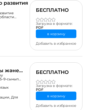
о развития
БЕСПЛАТНО
азвитие
области
одержание
Загрузка в формате:
 проектную
PDF
 все 17 Целей
ых социальных,
в корзину
ахстана.
Н и ЮНЕСКО в
Добавить в избранное
ия, анализируют
разрабатывают
кого мышления,
функциональной
ры және
БЕСПЛАТНО
ру
 5–9-сынып
ру және дамыту
Загрузка в формате:
 язык
PDF
сауаттылығының
рттеуінің оқу
в корзину
рации,
Для
ing,
нологияларымен
Добавить в избранное
мытуға арналған