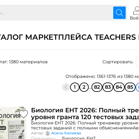
Вой
ТАЛОГ МАРКЕТПЛЕЙСА TEACHERS 
тат: 1380 материалов
Сортировать:
Отображено: 1361-1376 из 1380 
1
2
...
82
83
84
85
Биология ЕНТ 2026: Полный тр
уровня гранта 120 тестовых зад
полными объяснениями
Биология ЕНТ 2026: Полный тренажер уровня 
тестовых заданий с полными объяснениямиА
тренажер по биологии содержит 120 тестовых
Автор:
Асель Калиева
пробных варианта), составленных в соответст
Предметы:
Биология,
ЕНТ