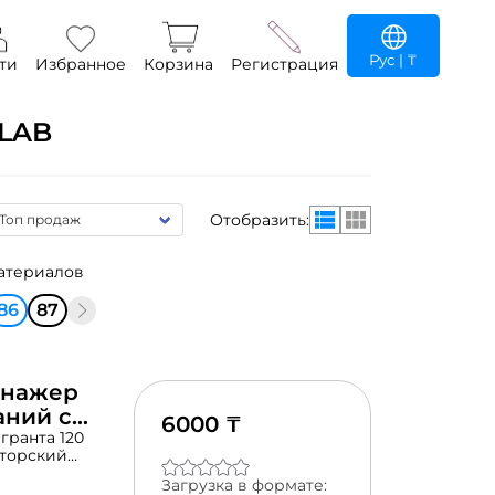
Рус
| ₸
ти
Избранное
Корзина
Регистрация
LAB
Отобразить:
материалов
86
87
енажер
аний с
6000 ₸
гранта 120
вторский
 заданий (3
Загрузка в формате:
вии со