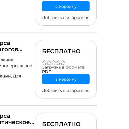
в корзину
Добавить в избранное
рса
гогов
БЕСПЛАТНО
интеллекта
авания
танского
Универсальное
Загрузка в формате:
PDF
рации,
Для
в корзину
Добавить в избранное
рса
итическое
БЕСПЛАТНО
вность