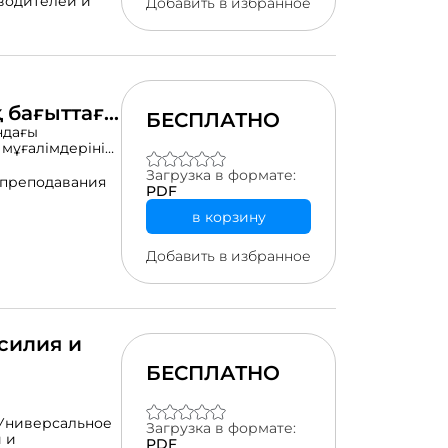
водителей и
Добавить в избранное
 бағыттағы
БЕСПЛАТНО
ң
ндағы
мұғалімдерінің
 дамыту
 оқу сауаттылығы
Загрузка в формате:
гия, география
 преподавания
PDF
ктіруге
арының
в корзину
 және рефлексия
алар
Добавить в избранное
ламада Close
еру квесттері,
ұралдары
силия и
БЕСПЛАТНО
Универсальное
Загрузка в формате:
 и
PDF