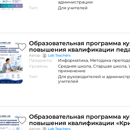
администрации
Тип:
Для учителей
Образовательная программа ку
повышения квалификации педа
«Применение искусственного 
Автор:
Lab Teachers
Предметы:
Информатика,
Методика препод
в современных условиях казахс
Уровень:
Средняя школа,
Старшая школа,
образования»
применение
Тип:
Для руководителей и админист
учителей
Образовательная программа ку
повышения квалификации «Кр
мышление учащихся и эффекти
Автор:
Lab Teachers