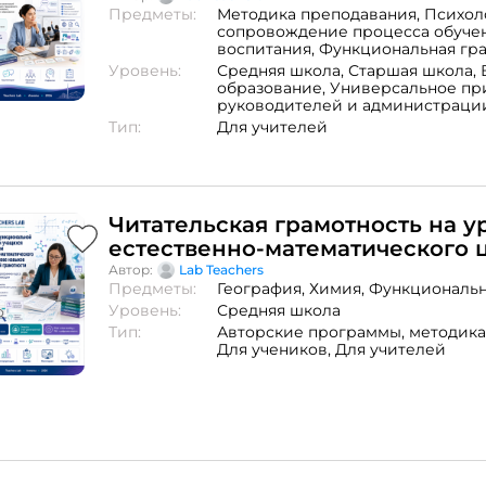
Предметы:
Методика преподавания,
Психол
образовательного процесса»
сопровождение процесса обуче
воспитания,
Функциональная гр
Уровень:
Средняя школа,
Старшая школа,
образование,
Универсальное пр
руководителей и администраци
Тип:
Для учителей
Читательская грамотность на у
естественно-математического 
Автор:
Lab Teachers
Предметы:
География,
Химия,
Функциональн
Уровень:
Средняя школа
Тип:
Авторские программы,
методика
Для учеников,
Для учителей