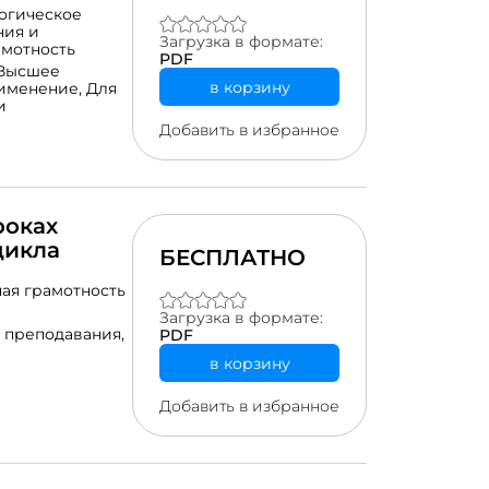
огическое
ния и
Загрузка в формате:
амотность
PDF
Высшее
в корзину
именение,
Для
и
Добавить в избранное
роках
цикла
БЕСПЛАТНО
ая грамотность
Загрузка в формате:
 преподавания,
PDF
в корзину
Добавить в избранное