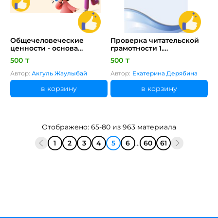
Общечеловеческие
Проверка читательской
ценности - основа
грамотности 1.
счастливой жизни
методические
500 ₸
500 ₸
рекомендации
Автор:
Акгуль Жаулыбай
Автор:
Екатерина Дерябина
в корзину
в корзину
Отображено: 65-80 из 963 материала
1
2
3
4
5
6
...
60
61