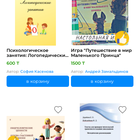
Психологическое
Игра "Путешествие в мир
занятия: Логопедические
Маленького Принца"
занятия (развитие
600 ₸
1500 ₸
фонематического слуха и
разговорного языка)
Автор:
София Касенова
Автор:
Андрей Замальдинов
в корзину
в корзину