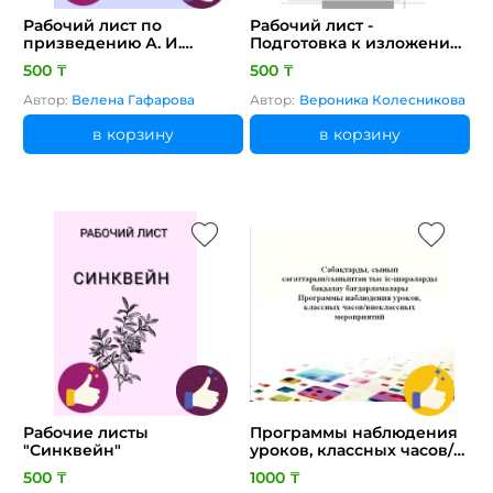
Рабочий лист по
Рабочий лист -
призведению А. И.
Подготовка к изложению
Куприна, "Слон"
"Мал, да удал"
500 ₸
500 ₸
Автор:
Велена Гафарова
Автор:
Вероника Колесникова
в корзину
в корзину
Рабочие листы
Программы наблюдения
"Синквейн"
уроков, классных часов/
внеклассных
500 ₸
1000 ₸
мероприятий