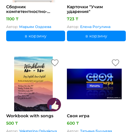
Сборник
Карточки "Учим
компетентностно-
ударения"
ориентированных
1100 ₸
723 ₸
заданий по теме
"Причастие"
Автор:
Марьям Оздоева
Автор:
Елена Рогулина
в корзину
в корзину
Workbook with songs
Своя игра
500 ₸
600 ₸
Автор:
Yekaterina Oslyakova
Автор:
Татьяна Бушуева