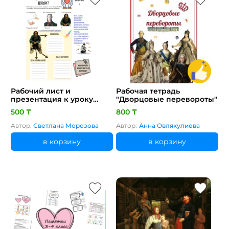
Рабочий лист и
Рабочая тетрадь
презентация к уроку
"Дворцовые перевороты"
литературы в 7 классе по
500 ₸
800 ₸
рассказу «Юшка» А.
Платонова
Автор:
Светлана Морозова
Автор:
Анна Овлякулиева
в корзину
в корзину