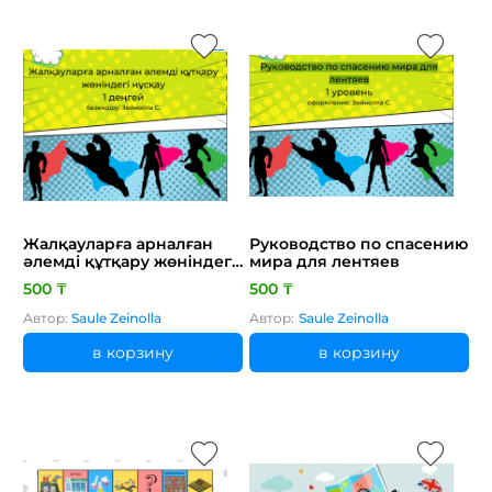
Жалқауларға арналған
Руководство по спасению
әлемді құтқару жөніндегі
мира для лентяев
нұсқау
500 ₸
500 ₸
Автор:
Saule Zeinolla
Автор:
Saule Zeinolla
в корзину
в корзину