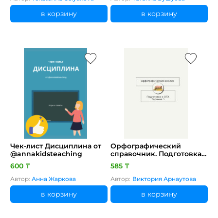
в корзину
в корзину
Чек-лист Дисциплина от
Орфографический
@annakidsteaching
справочник. Подготовка к
ОГЭ по русскому языку.
600 ₸
585 ₸
Автор:
Анна Жаркова
Автор:
Виктория Арнаутова
в корзину
в корзину