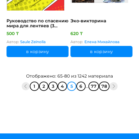
Руководство по спасению
Эко-викторина
мира для лентяев (3
уровень)
500 ₸
620 ₸
Автор:
Saule Zeinolla
Автор:
Елена Михайлова
в корзину
в корзину
Отображено: 65-80 из 1242 материала
1
2
3
4
5
6
...
77
78