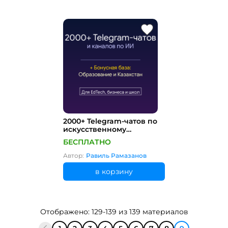
2000+ Telegram-чатов по
искусственному
интеллекту (с бонусом
БЕСПЛАТНО
для образования и
Казахстана)
Автор:
Равиль Рамазанов
в корзину
Отображено: 129-139 из 139 материалов