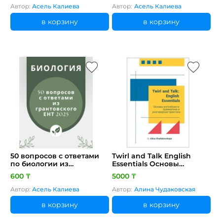
Автор:
Асель Калиева
Автор:
Асель Калиева
в корзину
в корзину
50 вопросов с ответами
Twirl and Talk English
по биологии из
Essentials Основы
грантовского ЕНТ 2025
английского грамматика
600 ₸
5000 ₸
и разговорная практика
Автор А.Чудаковская
Автор:
Асель Калиева
Автор:
Алина Чудаковская
в корзину
в корзину