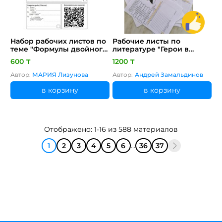
Набор рабочих листов по
Рабочие листы по
теме "Формулы двойного
литературе "Герои в
угла"
деталях"
600 ₸
1200 ₸
Автор:
МАРИЯ Лизунова
Автор:
Андрей Замальдинов
в корзину
в корзину
Отображено: 1-16 из 588 материалов
1
2
3
4
5
6
...
36
37