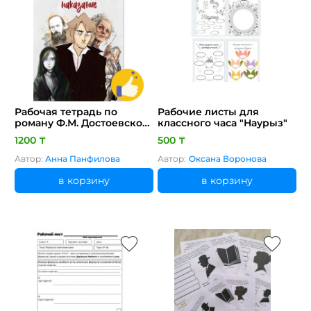
Рабочая тетрадь по
Рабочие листы для
роману Ф.М. Достоевского
классного часа "Наурыз"
"Преступление и
1200 ₸
500 ₸
наказание"
Автор:
Анна Панфилова
Автор:
Оксана Воронова
в корзину
в корзину