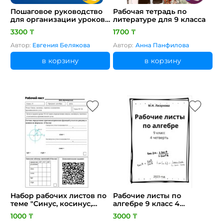
Пошаговое руководство
Рабочая тетрадь по
для организации уроков
литературе для 9 класса
с элементами технологии
3300 ₸
1700 ₸
SCRUM + готовые
шаблоны для материалов
Автор:
Евгения Белякова
Автор:
Анна Панфилова
в .docx + примеры
заполнения шаблонов
в корзину
в корзину
Набор рабочих листов по
Рабочие листы по
теме "Синус, косинус,
алгебре 9 класс 4
тангенс и котангенс
четверть
1000 ₸
3000 ₸
произвольного угла"