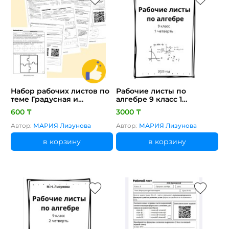
Набор рабочих листов по
Рабочие листы по
теме Градусная и
алгебре 9 класс 1
радианная меры углов
четверть
600 ₸
3000 ₸
алгебра 9 класс Лизунова
М.Н.
Автор:
МАРИЯ Лизунова
Автор:
МАРИЯ Лизунова
в корзину
в корзину