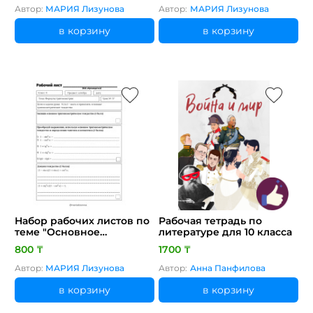
алгебра 9 класс Лизунова
Автор:
МАРИЯ Лизунова
Автор:
МАРИЯ Лизунова
М.Н.
в корзину
в корзину
Набор рабочих листов по
Рабочая тетрадь по
теме "Основное
литературе для 10 класса
тригонометрическое
800 ₸
1700 ₸
тождество"
Автор:
МАРИЯ Лизунова
Автор:
Анна Панфилова
в корзину
в корзину