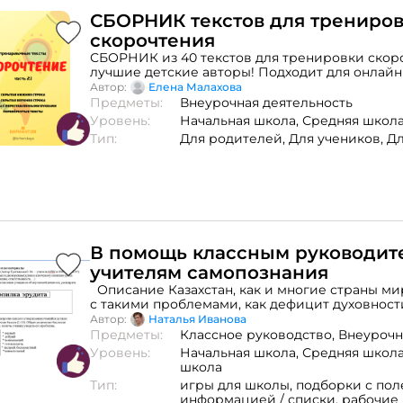
СБОРНИК текстов для трениро
скорочтения
СБОРНИК из 40 текстов для тренировки скоро
лучшие детские авторы! Подходит для онлай
занятий, в группе и индивидуально, с педагог
Автор:
Елена Малахова
самостоятельно. Перевёрнутые тексты, тексты
Предметы:
Внеурочная деятельность
переставленными буквами, с закрытой верхн
Уровень:
Начальная школа,
Средняя школ
частью строки способствуют повышению качес
Тип:
Для родителей,
Для учеников,
Дл
первых, это очень увлекательное и весёлое за
вторых, ребёнок учится воспринимать «образ»
а нестандартная ситуация чтения заставляет д
отходя от привычных способов! Особенно пол
занятия будут для детей, которые не могут пе
«чтение по слогам» и перейти к чтению целы
текстах нет водяных знаков!Формат: pdf, объем
В помощь классным руководит
учителям самопознания
Описание Казахстан, как и многие страны ми
с такими проблемами, как дефицит духовност
безнравственность, разобщенность людей. Це
Автор:
Наталья Иванова
современного образования: вернуть людям в
Предметы:
Классное руководство,
Внеурочн
идеалы, гуманные ценности, помочь поверить 
Уровень:
Начальная школа,
Средняя школ
силы. Интегрированный предмет Самопознан
школа
этом смысле ключевую роль. Шестилетний
Тип:
игры для школы,
подборки с пол
преподавания самопознания выявил проблем
информацией / списки,
рабочие 