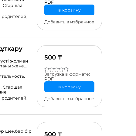
PDF
а.
а,
Старшая
в корзину
 родителей,
Добавить в избранное
құтқару
500 ₸
түсті жолмен
етаны және
кті қол жетімді
Загрузка в формате:
тағы
ятельность,
PDF
в корзину
а,
Старшая
ние
 родителей,
Добавить в избранное
Әр шеңбер бір
500 ₸