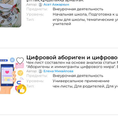
ұлттық құндылыкқа арналған.
Автор:
Асет Ахжархын
Предметы:
Внеурочная деятельность
Уровень:
Начальная школа,
Подготовка к 
Тип:
игры для школы,
тематические 
учителей
Цифровой абориген и цифрово
Чек-лист составлен на основе анализа статьи
"Аборигены и иммигранты цифрового мира". 
чек-листу вы узнаете отличительные черты ц
Автор:
Елена Михайлова
аборигена и цифрового туриста. Что хорошо п
Предметы:
Внеурочная деятельность
цифровых аборигенов, а в чем хороши цифро
Уровень:
Универсальное применение
Тип:
чек-листы,
Для родителей,
Для у