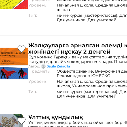
Рекомендованы для читателей любого возраст
Уровень:
Начальная школа,
Средняя школ
школа
Тип:
мини-курсы (мастер-классы),
Для
Для учеников,
Для учителей
Жалқауларға арналған әлемді 
жөніндегі нұсқау 2 деңгей
Бұл комикс Тұрақты даму мақсаттарына түрлі-
жетудің қарапайым жолдарын ұсынады. План
қоршаған ортаны сақтауға ықпал ететін күнделі
Автор:
Saule Zeinolla
әрекеттер туралы оңай айтылған. Барлық жас
Предметы:
Обществознание,
Внеурочная де
оқырмандарға ұсынылады.
Рекомендовано ЮНЕСКО
Уровень:
Начальная школа,
Средняя школ
школа,
Универсальное примене
Тип:
мини-курсы (мастер-классы),
Для
Для учеников,
Для учителей
Ұлттық құндылық
Ұлттық құндылықтар бойынша ойын шеңбер. 