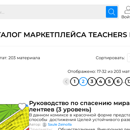
Вой
ТАЛОГ МАРКЕТПЛЕЙСА TEACHERS 
тат: 203 материала
Сортировать:
Отображено: 17-32 из 203 ма
1
2
3
4
5
6
...
1
Руководство по спасению мира
лентяев (3 уровень)
В данном комиксе в красочной форме предст
способы достижения Целей устойчивого раз
и легко рассказано об ежедневных действиях,
Автор:
Saule Zeinolla
способствующих сохранению планеты и окру
Предметы:
Обществознание,
Внеурочная де