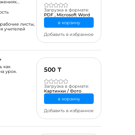
ижениях
абочей тетради
Загрузка в формате:
 данная
ость
PDF ,
Microsoft Word
в 6 и 7 классе.
гче запомнить
в корзину
рабочие листы,
 последующие
я учителей
использовать на
Добавить в избранное
овке к
Оформлена в
x.
учающихся
цией о
"
ь как
500 ₸
на урок.
Загрузка в формате:
Картинки / Фото
в корзину
Добавить в избранное