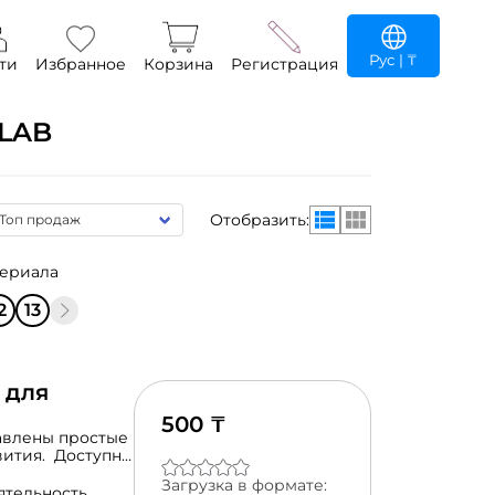
Рус
| ₸
ти
Избранное
Корзина
Регистрация
LAB
Отобразить:
териала
2
13
 для
500 ₸
авлены простые
вития. Доступно
Загрузка в формате:
жающей среды.
ятельность