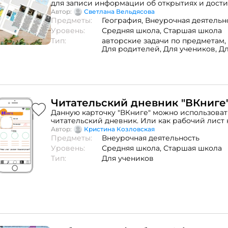
для записи информации об открытиях и дост
первооткрывателей и путешественников. В р
Автор:
Светлана Вельдясова
добавлены портреты и маршруты следования,
Предметы:
География,
Внеурочная деятельн
информация необходима при подготовке к ВПР 
Уровень:
Средняя школа,
Старшая школа
Используя данную тетрадь ученикам будет ле
Тип:
авторские задачи по предметам,
портреты и маршруты. Применять можно и в
Для родителей,
Для учеников,
Дл
годы обучения для повторения. Также можно 
уроках, внеурочной деятельности, при подгот
олимпиаде. В тетради 37 путешественников. 
виде брошюры, добавлены форматы pdf и doc
Дополнительно добавлены для мотивации об
закладки-шпаргалки с портретами и информа
достижениях путешественников, 20 шт.
Читательский дневник "ВКниге
Данную карточку "ВКниге" можно использоват
читательский дневник. Или как рабочий лист 
Автор:
Кристина Козловская
Предметы:
Внеурочная деятельность
Уровень:
Средняя школа,
Старшая школа
Тип:
Для учеников