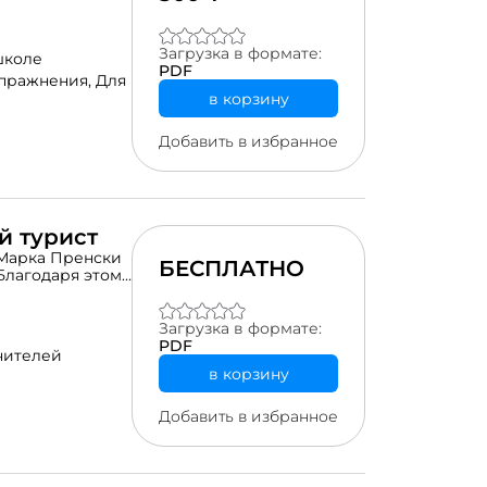
Загрузка в формате:
школе
PDF
упражнения,
Для
в корзину
Добавить в избранное
й турист
 Марка Пренски
БЕСПЛАТНО
Благодаря этому
ифрового
олучается у
вые туристы.
Загрузка в формате:
PDF
чителей
в корзину
Добавить в избранное