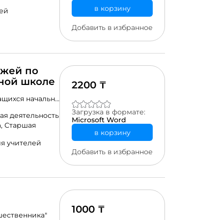
орников и
в корзину
я. В конце
ей
ские материалы
е игры и
Добавить в избранное
ко на уроках
часов на
ажей по
ьной школе
2200 ₸
ащихся начальн
следующим
Загрузка в формате:
ла поведения на
ая деятельность
Microsoft Word
для
а,
Старшая
а негативных
в корзину
для села) и
я учителей
ого
Добавить в избранное
записи
ям. 3. Листы
1000 ₸
шественника"