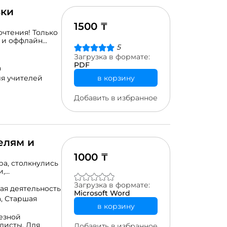
вки
1500 ₸
чтения! Только
н и оффлайн
5
ом и
 с
Загрузка в формате:
ей или нижней
PDF
а
тва чтения. Во-
в корзину
я учителей
нятие! А во-
 слова целиком,
ействовать,
Добавить в избранное
езными такие
решагнуть этап
ми словами. В
: 45 страниц
елям и
1000 ₸
ра, столкнулись
и,
ль
Загрузка в формате:
еру в высшие
ая деятельность
Microsoft Word
в себя, свои
а,
Старшая
ие выполняет в
в корзину
 опыт
езной
ы в
листы,
Для
Добавить в избранное