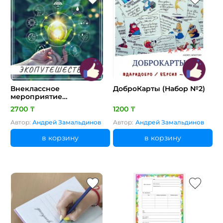
Внеклассное
ДоброКарты (Набор №2)
мероприятие
"Экологическое
2700 ₸
1200 ₸
Путешествие"
Автор:
Андрей Замальдинов
Автор:
Андрей Замальдинов
в корзину
в корзину