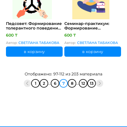
Педсовет: Формирование
Семинар-практикум:
толерантного поведения
Формирование
у подростков
саморегуляции у
600 ₸
600 ₸
школьников
Автор:
СВЕТЛАНА ТАБАКОВА
Автор:
СВЕТЛАНА ТАБАКОВА
в корзину
в корзину
Отображено: 97-112 из 203 материала
1
2
...
6
7
8
...
12
13