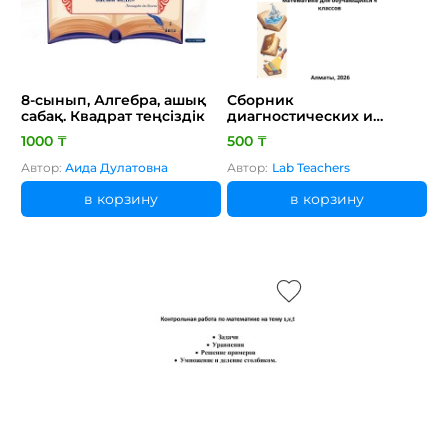
8-сынып, Алгебра, ашық
Сборник
сабақ. Квадрат теңсіздік
диагностических и
контрольных заданий по
1000 ₸
500 ₸
литературному чтению и
математике для
Автор:
Аида Дулатовна
Автор:
Lab Teachers
обучающихся 4 классов
в корзину
в корзину