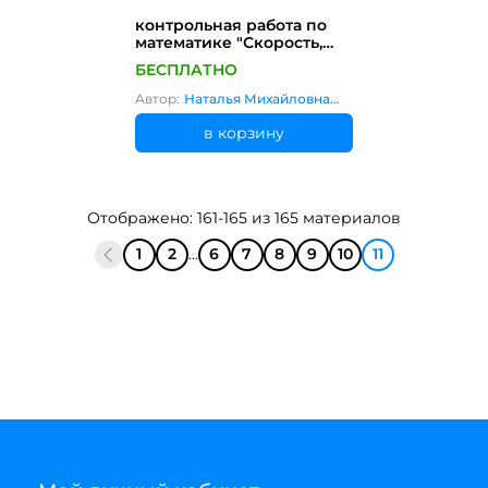
контрольная работа по
математике "Скорость,
время, расстояние" 3-4
БЕСПЛАТНО
класс
Автор:
Наталья Михайловна
Соколова
в корзину
Отображено: 161-165 из 165 материалов
1
2
...
6
7
8
9
10
11