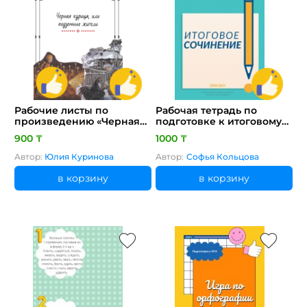
Рабочие листы по
Рабочая тетрадь по
произведению «Черная
подготовке к итоговому
курица, или подземные
сочинению
900 ₸
1000 ₸
жители»
Автор:
Юлия Куринова
Автор:
Софья Кольцова
в корзину
в корзину