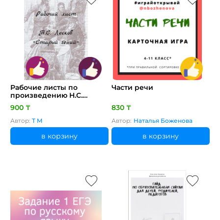
Рабочие листы по
Части речи
произведению Н.С.
Лескова - «Старый гений»
900 ₸
830 ₸
Автор:
T M
Автор:
Наталья Боженова
в корзину
в корзину