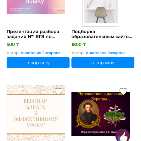
Презентация разбора
Подборка
задания №1 ЕГЭ по
образовательным сайтов
русскому языку
для детей, родителей и
500 ₸
1800 ₸
педагогов
Автор:
Анастасия Захарова
Автор:
Анастасия Захарова
в корзину
в корзину