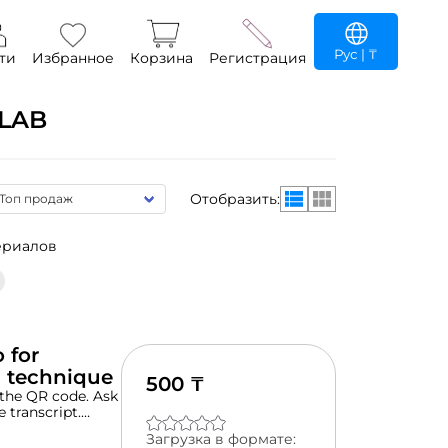
Рус
| ₸
ти
Избранное
Корзина
Регистрация
LAB
Отобразить:
ериалов
 for
 technique
500 ₸
 the QR code. Ask
 transcript.
.You may divide
Загрузка в формате:
. To make it