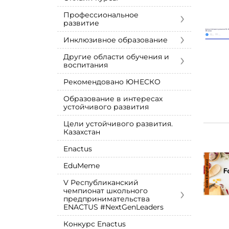
›
Профессиональное
развитие
›
Инклюзивное образование
›
Другие области обучения и
воспитания
Рекомендовано ЮНЕСКО
Образование в интересах
устойчивого развития
Цели устойчивого развития.
Казахстан
Enactus
EduMeme
V Республиканский
›
чемпионат школьного
предпринимательства
ENACTUS #NextGenLeaders
Конкурс Enactus