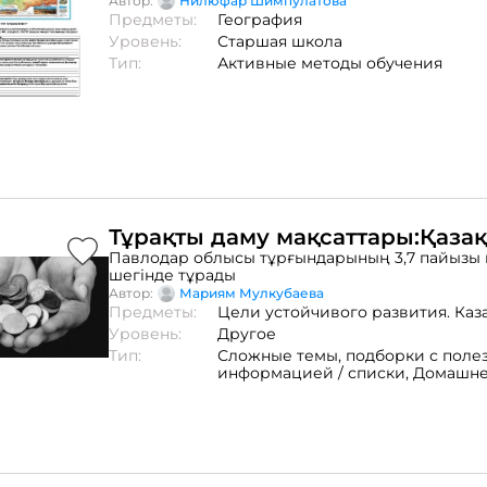
Автор:
Нилюфар Шимпулатова
Предметы:
География
Уровень:
Старшая школа
Тип:
Активные методы обучения
Тұрақты даму мақсаттары:Қазақ
Павлодар облысы тұрғындарының 3,7 пайызы 
шегінде тұрады
Автор:
Мариям Мулкубаева
Предметы:
Цели устойчивого развития. Каз
Уровень:
Другое
Тип:
Сложные темы,
подборки с поле
информацией / списки,
Домашне