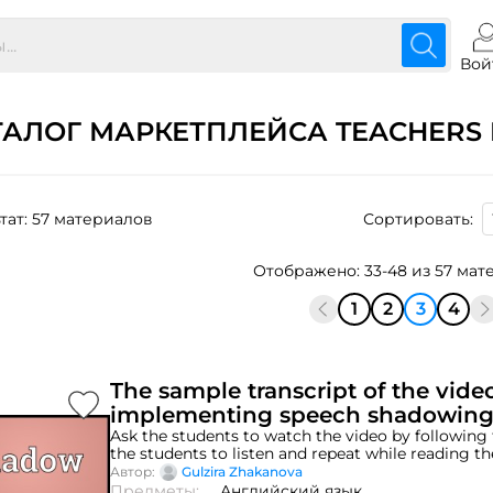
Вой
ТАЛОГ МАРКЕТПЛЕЙСА TEACHERS 
тат: 57 материалов
Сортировать:
Отображено: 33-48 из 57 мат
1
2
3
4
The sample transcript of the video
implementing speech shadowing
Ask the students to watch the video by following
the students to listen and repeat while reading the
Repeat until everyone feels comfortable doing it
Автор:
Gulzira Zhakanova
the students into groups and ask them to roleplay
Предметы:
Английский язык