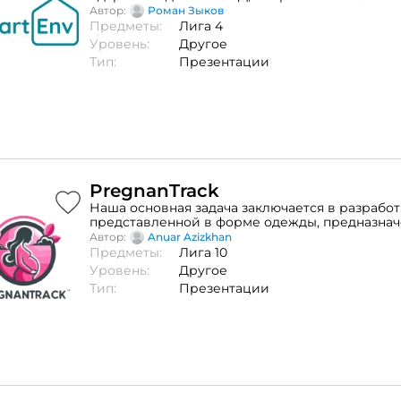
система управления IoT. Настоятельно реком
Автор:
Роман Зыков
ознакомится со всеми материалами :)
Предметы:
Лига 4
Уровень:
Другое
Тип:
Презентации
PregnanTrack
Наша основная задача заключается в разработ
представленной в форме одежды, предназнач
мониторинга состояния беременной женщины
Автор:
Anuar Azizkhan
плода
Предметы:
Лига 10
Уровень:
Другое
Тип:
Презентации