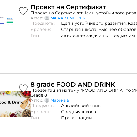
Проект на Сертификат
Проект на СертификатЦели устойчивого разви
Автор:
MAIRA KEMELBEK
Предметы:
Цели устойчивого развития. Каз
Уровень:
Старшая школа,
Высшее образов
Тип:
авторские задачи по предметам
8 grade FOOD AND DRINK
Презентация на тему "FOOD AND DRINK" по УМ
Grade 8
Автор:
Марина Б
Предметы:
Английский язык
Уровень:
Средняя школа
Тип:
Презентации