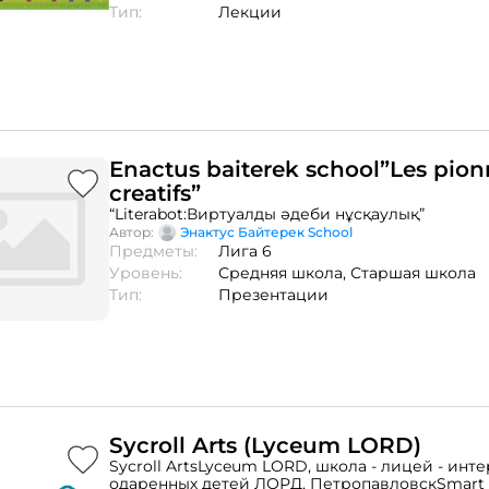
шарты қозғалыс белсенділігін дұрыс ұйымдас
Тип:
Лекции
организмнің өсу мен дамуына белсенді ықпал 
организмнің жұмысқа қабілеттігін жоғарылатад
ауруларға төзімділігін арттырады.
Enactus baiterek school”Les pion
creatifs”
“Literabot:Виртуалды әдеби нұсқаулық”
Автор:
Энактус Байтерек School
Предметы:
Лига 6
Уровень:
Средняя школа,
Старшая школа
Тип:
Презентации
Sycroll Arts (Lyceum LORD)
Sycroll ArtsLyceum LORD, школа - лицей - инте
одаренных детей ЛОРД, ПетропавловскSmart E