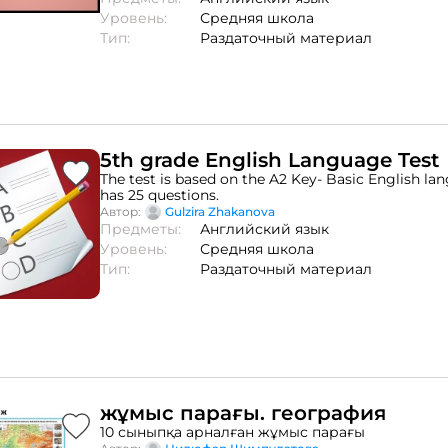
more challenging, you may turn off the sound.
Уровень:
Средняя школа
Тип:
Раздаточный материал
5th grade English Language Test
The test is based on the A2 Key- Basic English la
has 25 questions.
Автор:
Gulzira Zhakanova
Предметы:
Английский язык
Уровень:
Средняя школа
Тип:
Раздаточный материал
жұмыс парағы. география
10 сыныпқа арналған жұмыс парағы