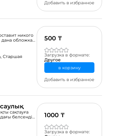
Добавить в избранное
 оставит никого
500 ₸
 дана обложка
 подбирать
и раздела.
инув стулья или
Загрузка в формате:
а,
Старшая
 слова
Другое
ate pdf). На
в корзину
если количество
квами, которое
ber tags", можно
Добавить в избранное
димы:
ncer" можно
работав
нсаулық
қты сақтауға
1000 ₸
дағы белсенді
птаспайды,
 мақсатты түрде
тырудың негізгі
Загрузка в формате: