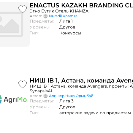
ENACTUS KAZAKH BRANDING C
Этно Бутик Отель KHAMZA
Автор:
Nuradil Khamza
Предметы:
Лига 1
Уровень:
Другое
Тип:
Конкурсы
НИШ IB 1, Астана, команда Aven
НИШ IB 1 Астана, команда Avengers, проекты: A
SynapsisAI
Автор:
Алишер Нияз Орынбай
Предметы:
Лига 3
Уровень:
Другое
Тип:
авторские задачи по предметам