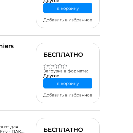
тыру
Другое
етеді,
в корзину
ы, әр түрлі
Добавить в избранное
niers
БЕСПЛАТНО
Загрузка в формате:
Другое
в корзину
Добавить в избранное
рнат для
БЕСПЛАТНО
nv - ПАК,