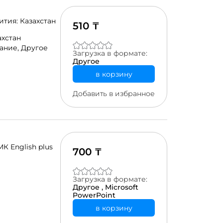
тия: Казахстан
510 ₸
ахстан
ание,
Другое
Загрузка в формате:
Другое
в корзину
Добавить в избранное
К English plus
700 ₸
Загрузка в формате:
Другое ,
Microsoft
PowerPoint
в корзину