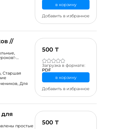
ную связь от
в корзину
ше. Концепция
видуальной
Добавить в избранное
ботает с
ать плейлисты
а, грамматики и
тов - дать
 путь обучения.
в //
500 ₸
ильные,
уроков!-
аблоны во время
Загрузка в формате:
статьи на сайте,
PDF
ассе.-
а,
Старшая
 комплект
в корзину
ние
учеников,
Для
Добавить в избранное
 для
500 ₸
авлены простые