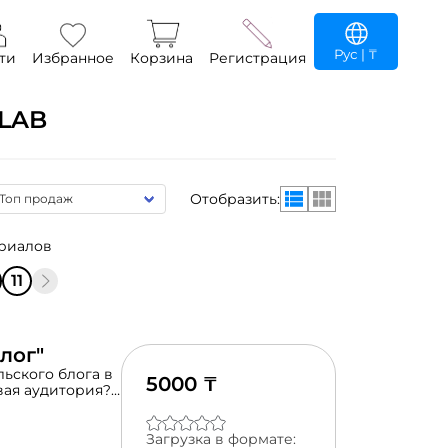
Рус
| ₸
ти
Избранное
Корзина
Регистрация
LAB
Отобразить:
ериалов
11
лог"
ьского блога в
5000 ₸
евая аудитория?
дения блога. А
Загрузка в формате: