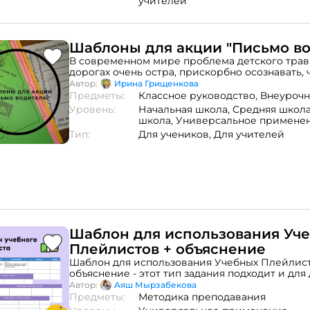
учителей
Шаблоны для акции "Письмо в
В современном мире проблема детского трав
дорогах очень остра, прискорбно осознавать,
транспортные происшествия с участием дете
Автор:
Ирина Грищенкова
заканчиваются трагично. С целью пропаганды
Предметы:
Классное руководство,
Внеурочн
дорожного движения в классе можно организ
Уровень:
Начальная школа,
Средняя школ
"Письмо водителю". В комплект входит: шабло
школа,
Универсальное примене
письма; шаблон для писем в черно-белом вар
Тип:
Для учеников,
Для учителей
​Шаблон для использования Уч
Плейлистов + объяснение
Шаблон для использования Учебных Плейлист
объяснение - этот тип задания подходит и дл
и для традиционного формата обучения. ❗️Ид
Автор:
Аяш Мырзабекова
стратегия для индивидуализации процесса об
Предметы:
Методика преподавания
ученики получают возможность применить но