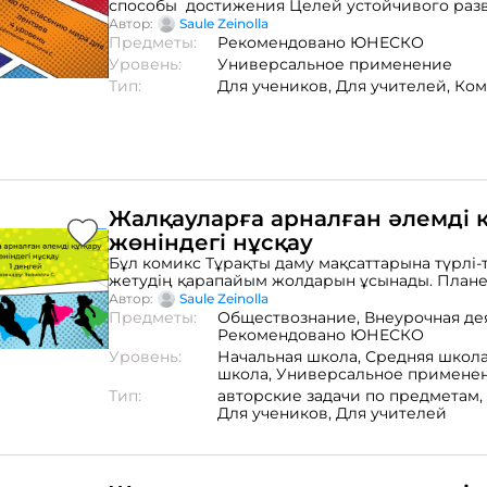
способы достижения Целей устойчивого раз
и легко рассказано об ежедневных действиях,
Автор:
Saule Zeinolla
способствующих сохранению планеты и окру
Предметы:
Рекомендовано ЮНЕСКО
Рекомендованы для читателей любого возраст
Уровень:
Универсальное применение
Тип:
Для учеников,
Для учителей,
Ком
Жалқауларға арналған әлемді 
жөніндегі нұсқау
Бұл комикс Тұрақты даму мақсаттарына түрлі-
жетудің қарапайым жолдарын ұсынады. План
қоршаған ортаны сақтауға ықпал ететін күнделі
Автор:
Saule Zeinolla
әрекеттер туралы оңай айтылған. Барлық жас
Предметы:
Обществознание,
Внеурочная де
оқырмандарға ұсынылады.
Рекомендовано ЮНЕСКО
Уровень:
Начальная школа,
Средняя школ
школа,
Универсальное примене
Тип:
авторские задачи по предметам,
Для учеников,
Для учителей