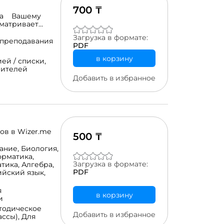
700 ₸
ога Вашему
сматривает
категориях и
Загрузка в формате:
ой из них.
 преподавания
PDF
ивидуальная
рой круг – вы и
в корзину
ей / списки,
т в себя
чителей
перименты с
Добавить в избранное
оллеги,
з ваших уроков,
а. Четвертый
обрания,
е с
то вы и ваша
е конференций,
ов в Wizer.me
500 ₸
ям и
лагаются
ание,
Биология,
еле, стань моим
рматика,
нализа и
Загрузка в формате:
тика,
Алгебра,
теля
PDF
ийский язык,
рамках
едения
я
в корзину
и
тодическое
Добавить в избранное
ассы),
Для