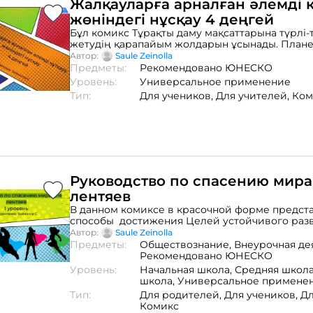
Жалқауларға арналған әлемді 
жөніндегі нұсқау 4 деңгей
Бұл комикс Тұрақты даму мақсаттарына түрлі-
жетудің қарапайым жолдарын ұсынады. План
қоршаған ортаны сақтауға ықпал ететін күнделі
Автор:
Saule Zeinolla
әрекеттер туралы оңай айтылған. Барлық жас
Предметы:
Рекомендовано ЮНЕСКО
оқырмандарға ұсынылады.
Уровень:
Универсальное применение
Тип:
Для учеников,
Для учителей,
Ком
Руководство по спасению мира
лентяев
В данном комиксе в красочной форме предст
способы достижения Целей устойчивого раз
и легко рассказано об ежедневных действиях,
Автор:
Saule Zeinolla
способствующих сохранению планеты и окру
Предметы:
Обществознание,
Внеурочная де
Рекомендованы для читателей любого возраст
Рекомендовано ЮНЕСКО
Уровень:
Начальная школа,
Средняя школ
школа,
Универсальное примене
Тип:
Для родителей,
Для учеников,
Дл
Комикс