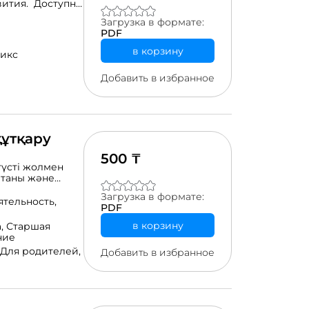
вития. Доступно
Загрузка в формате:
жающей среды.
PDF
а.
в корзину
икс
Добавить в избранное
құтқару
500 ₸
түсті жолмен
етаны және
кті қол жетімді
Загрузка в формате:
тағы
ятельность,
PDF
в корзину
а,
Старшая
ние
Для родителей,
Добавить в избранное