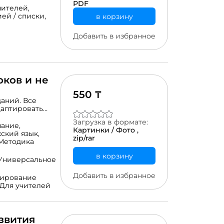
PDF
чителей,
ей / списки,
в корзину
Добавить в избранное
оков и не
550 ₸
даний. Все
даптировать
учителям разных
Загрузка в формате:
ленные задания
ание,
Картинки / Фото ,
ия навыка
хский язык,
zip/rar
уппы. Все эти
Методика
же при
в корзину
рточки
Универсальное
ьзовать как в
Добавить в избранное
нирование
Для учителей
звития