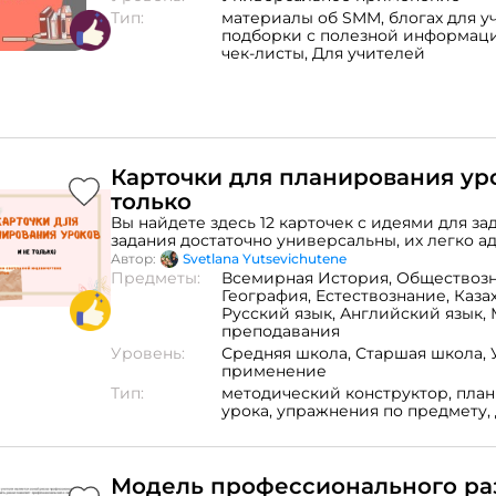
Тип:
материалы об SMM, блогах для у
подборки с полезной информаци
чек-листы,
Для учителей
Карточки для планирования ур
только
Вы найдете здесь 12 карточек с идеями для за
задания достаточно универсальны, их легко а
целям занятий. Материал будет полезен как 
Автор:
Svetlana Yutsevichutene
предметов, так и тренерам курсов. Представ
Предметы:
Всемирная История,
Обществозн
можно применить как упражнения для развит
География,
Естествознание,
Каза
говорения, игровых заданий для сплочения гр
Русский язык,
Английский язык,
задания я применяла и на своих уроках, а так
преподавания
проведении мастер классов и тренингов. Ка
Уровень:
Средняя школа,
Старшая школа,
представлены в png формате. Их можно испол
применение
цифровом, так и в печатном варианте.
Тип:
методический конструктор,
пла
урока,
упражнения по предмету,
Модель профессионального ра