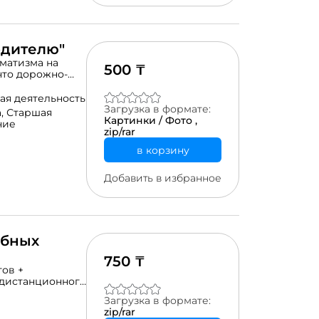
одителю"
матизма на
500 ₸
 что дорожно-
й зачастую
 безопасного
ая деятельность
овать акцию
Загрузка в формате:
а,
Старшая
н конверта для
Картинки / Фото ,
ние
ианте.
zip/rar
в корзину
Добавить в избранное
ебных
750 ₸
ов +
я дистанционного
еальная
Загрузка в формате:
учения:
zip/rar
вые знания,