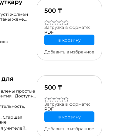
құтқару
500 ₸
түсті жолмен
етаны және
кті қол жетімді
Загрузка в формате:
тағы
PDF
в корзину
икс
Добавить в избранное
 для
500 ₸
авлены простые
вития. Доступно
Загрузка в формате:
жающей среды.
ятельность,
PDF
а.
в корзину
а,
Старшая
ние
я учителей,
Добавить в избранное