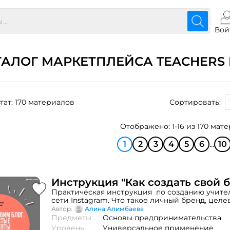
Вой
ТАЛОГ МАРКЕТПЛЕЙСА TEACHERS 
тат: 170 материалов
Сортировать:
Отображено: 1-16 из 170 мат
1
2
3
4
5
6
...
10
Инструкция "Как создать свой б
Практическая инструкция по созданию учител
сети Instagram. Что такое личный бренд, цел
Тренды оформления, полезные сервисы для ве
Автор:
Алина Алимбаева
также примеры тем, для контент плана.
Предметы:
Основы предпринимательства
Уровень:
Универсальное применение