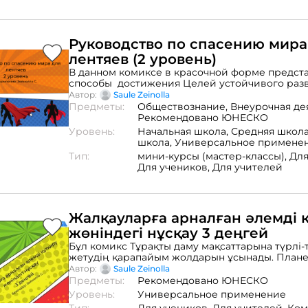
Руководство по спасению мира
лентяев (2 уровень)
В данном комиксе в красочной форме предст
способы достижения Целей устойчивого раз
и легко рассказано об ежедневных действиях,
Автор:
Saule Zeinolla
способствующих сохранению планеты и окру
Предметы:
Обществознание,
Внеурочная де
Рекомендованы для читателей любого возраст
Рекомендовано ЮНЕСКО
Уровень:
Начальная школа,
Средняя школ
школа,
Универсальное примене
Тип:
мини-курсы (мастер-классы),
Для
Для учеников,
Для учителей
Жалқауларға арналған әлемді 
жөніндегі нұсқау 3 деңгей
Бұл комикс Тұрақты даму мақсаттарына түрлі-
жетудің қарапайым жолдарын ұсынады. План
қоршаған ортаны сақтауға ықпал ететін күнделі
Автор:
Saule Zeinolla
әрекеттер туралы оңай айтылған. Барлық жас
Предметы:
Рекомендовано ЮНЕСКО
оқырмандарға ұсынылады.
Уровень:
Универсальное применение