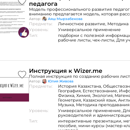
педагога
Модель профессионального развития педаг
вниманию предлагается модель, которая рас
профессиональное развитие педагога в пяти 
Автор:
Аяш Мырзабекова
предлагает возможности для развития по кажд
Предметы:
Личностное развитие,
Методика
Первый круг – это вы, как учитель, ваша инд
Уровень:
Универсальное применение
работа над профессиональным развитием. Вто
Тип:
подборки с полезной информаци
ваши ученики, развитие в этой сфере включае
рабочие листы,
чек-листы,
Для у
получение обратной связи от учеников и экс
новыми методиками. Третий круг – это вы и к
упражнения этого круга включают себя анали
совместное развитие и поддержку коллектив
круг – это вы и ваша школа, включает в себя с
проведение новых проектов и взаимодействи
администрацией. И последний, пятый круг – э
Инструкция к Wizer.me
профессия. Примерами могут быть посещени
Полная инструкция по созданию рабочих лист
принадлежность к общественным организаци
Автор:
Юлия Живова
публикации статей. Для каждого уровня пред
Предметы:
История Казахстана,
Обществозн
свои практические упражнения (8 дней в нед
География,
Естествознание,
Инфо
ментором, чай с печеньем, зеркало, 3+1) для а
Физика,
Химия,
Экология,
Матема
действия. Бонус - чеклист для портфолио учи
Геометрия,
Казахский язык,
Англ
Применение: для самостоятельной работы в 
Музыка,
Методика преподавания
профессионального развития, либо для пров
Уровень:
Универсальное применение,
Дл
педагогических тренингов и собраний.
руководителей и администраци
Тип:
интерактивные презентации,
ме
пособие,
мини-курсы (мастер-кл