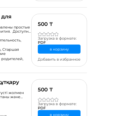
 для
500 ₸
авлены простые
вития. Доступно
Загрузка в формате:
жающей среды.
ятельность,
PDF
а.
в корзину
а,
Старшая
ние
 родителей,
Добавить в избранное
құтқару
500 ₸
түсті жолмен
етаны және
кті қол жетімді
Загрузка в формате:
тағы
PDF
в корзину