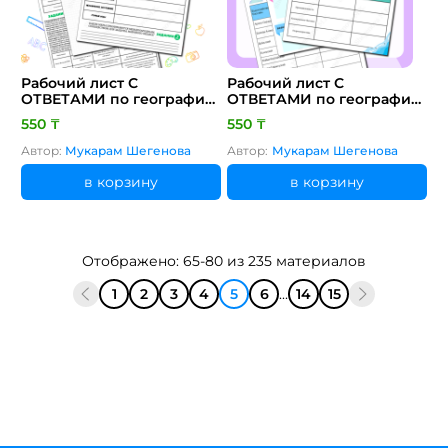
Рабочий лист С
Рабочий лист С
ОТВЕТАМИ по географии
ОТВЕТАМИ по географии
за 7 класс 2 четверть.
за 9 класс 2 четверть.
550 ₸
550 ₸
Тема: Проблемы
Тема: Экономическая
Мирового океана. Цель: 7.​
оценка водных ресурсов
Автор:
Мукарам Шегенова
Автор:
Мукарам Шегенова
3.​3.​8 группирует
Казахстана Цель: 9.​3.​3.​3
проблемы Мирового
дает экономическую
в корзину
в корзину
океана и предлагает пути
оценку водным ресурсам
их решения
Казахстана.
Отображено: 65-80 из 235 материалов
1
2
3
4
5
6
...
14
15