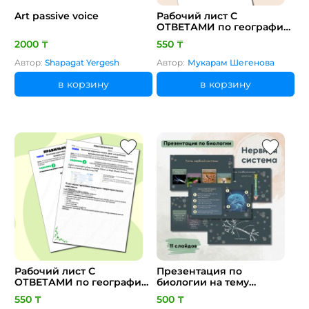
Art passive voice
Рабочий лист С
ОТВЕТАМИ по географии
за 9 класс 1 четверть.
2000 ₸
550 ₸
Тема: Особенности
номинации
Автор:
Shapagat Yergesh
Автор:
Мукарам Шегенова
географических объектов
и явлений. Казахские
в корзину
в корзину
народные
географические термины
Цель: 9.1.1.3 определяет
особенности номинации
географических объектов
и явлений; 9.1.1.4
Рабочий лист С
Презентация по
ОТВЕТАМИ по географии
биологии на тему
за 7 класс 3 четверть.
"Нервная система"
550 ₸
500 ₸
Тема: Визитная карточка