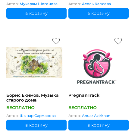
моего края: разработка
Автор:
Мукарам Шегенова
Автор:
Асель Калиева
краеведческой базы
данных. Цель: 7.​3.​5.​3
в корзину
в корзину
характеризует по плану
природно-
территориальные
комплексы родного края
и предсталяет
краеведческую базу
Борис Екимов. Музыка
PregnanTrack
старого дома
БЕСПЛАТНО
БЕСПЛАТНО
Автор:
Шынар Сарманова
Автор:
Anuar Azizkhan
в корзину
в корзину