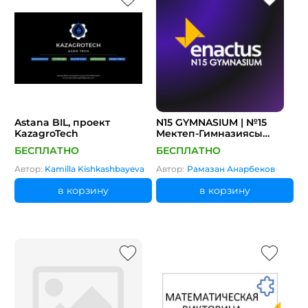
Astana BIL, проект
N15 GYMNASIUM | №15
KazagroTech
Мектеп-Гимназиясы
Тараз | Komek Eco System
БЕСПЛАТНО
БЕСПЛАТНО
Автор:
Kamilla Kishkashbayeva
Автор:
Рамазан Анарбеков
в корзину
в корзину