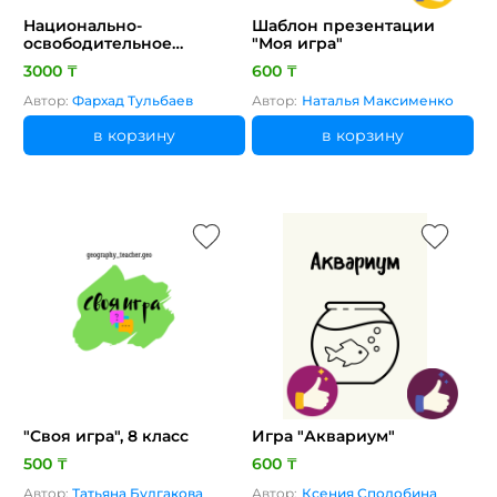
Национально-
Шаблон презентации
освободительное
"Моя игра"
движение 1916г. с
3000 ₸
600 ₸
помощью сервиса
Nearpod
Автор:
Фархад Тульбаев
Автор:
Наталья Максименко
в корзину
в корзину
"Своя игра", 8 класс
Игра "Аквариум"
500 ₸
600 ₸
Автор:
Татьяна Булгакова
Автор:
Ксения Сподобина