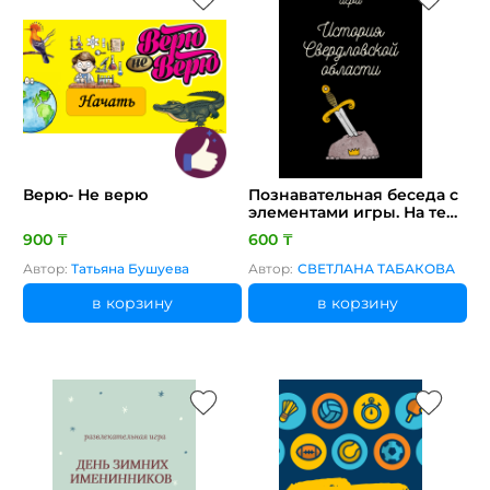
Верю- Не верю
Познавательная беседа с
элементами игры. На тему
«История Свердловской
900 ₸
600 ₸
области»
Автор:
Татьяна Бушуева
Автор:
СВЕТЛАНА ТАБАКОВА
в корзину
в корзину