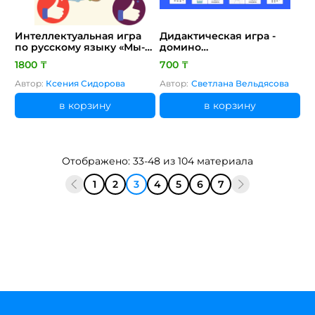
Интеллектуальная игра
Дидактическая игра -
по русскому языку «Мы-
домино
грамотеи»
"Метеорологические
1800 ₸
700 ₸
приборы"
Автор:
Ксения Сидорова
Автор:
Светлана Вельдясова
в корзину
в корзину
Отображено: 33-48 из 104 материала
1
2
3
4
5
6
7