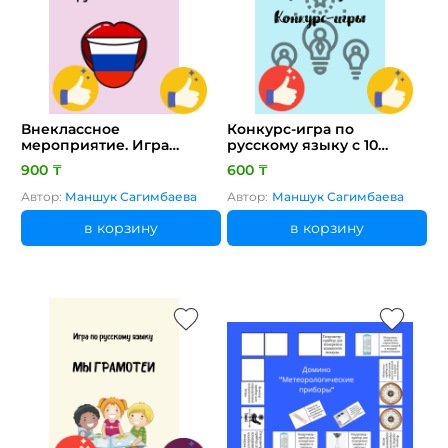
Внеклассное
Конкурс-игра по
мероприятие. Игра
русскому языку с 10
«Великий и могучий
заданиями
900 ₸
600 ₸
русский язык»
Автор:
Маншук Сагимбаева
Автор:
Маншук Сагимбаева
в корзину
в корзину