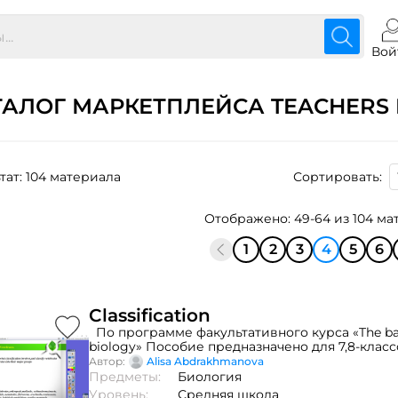
Вой
ТАЛОГ МАРКЕТПЛЕЙСА TEACHERS 
тат: 104 материала
Сортировать:
Отображено: 49-64 из 104 ма
1
2
3
4
5
6
Classification
По программе факультативного курса «The basi
biology» Пособие предназначено для 7,8-клас
общеобразовательной школы. 6-10 флипчарто
Автор:
Alisa Abdrakhmanova
уроку, в зависимости от объема темы . Биолог
Предметы:
Биология
7-го класса, и поскольку биология преподаетс
Уровень:
Средняя школа