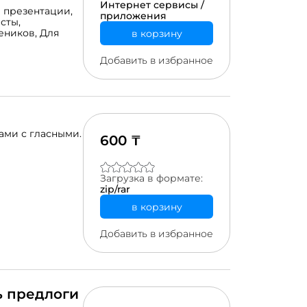
ния интереса
Интернет сервисы /
 презентации,
ипчарте,
приложения
сты,
вильные или
еников,
Для
в корзину
ать на
ютерах с
 классах. Вы
Добавить в избранное
ой целью
нии биологии
ия уроков и
 за счет
ные задания в
ами с гласными.
600 ₸
Загрузка в формате:
zip/rar
в корзину
Добавить в избранное
ь предлоги