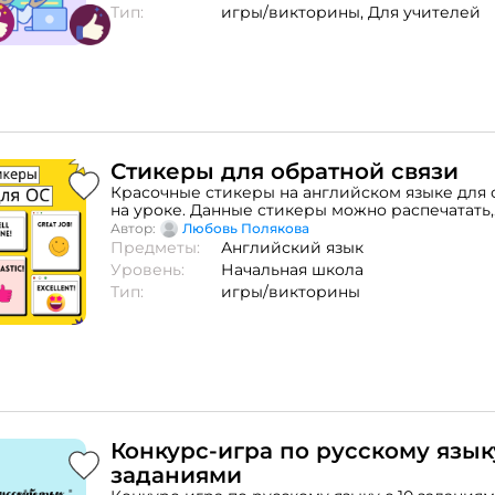
Тип:
игры/викторины,
Для учителей
Стикеры для обратной связи
Красочные стикеры на английском языке для 
на уроке. Данные стикеры можно распечатать,
заламинировать (по желанию) и раздавать в 
Автор:
Любовь Полякова
английского языка. Отлично подходит для нач
Предметы:
Английский язык
Уровень:
Начальная школа
Тип:
игры/викторины
Конкурс-игра по русскому языку
заданиями