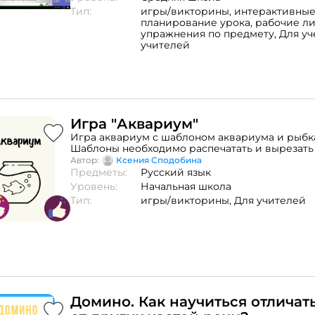
языке, даются наглядные задания для повыше
Тип:
игры/викторины,
интерактивные
учащихся к предмету. Выполняя задания на фл
планирование урока,
рабочие ли
учащиеся могут убедиться, что их ответы пра
упражнения по предмету,
Для уч
неправильные. Этот урок можно использов
учителей
интерактивной доске, на персональных компь
установленным ActivInspire в мультимедийных
можете скачать программу по этой
ссылке: https://youtu.be/ozJXYAshtH4 Основн
использования интерактивной доски в обуче
является повышение наглядности и содержан
развитие познавательной активности учащихся
Игра "Аквариум"
оптимизации учебного процесса. Интерактив
Игра аквариум с шаблоном аквариума и рыбк
учебнике расширяют содержание предмета.
Шаблоны необходимо распечатать и вырезать
Автор:
Ксения Сподобина
Предметы:
Русский язык
Уровень:
Начальная школа
Тип:
игры/викторины,
Для учителей
Домино. Как научиться отличат