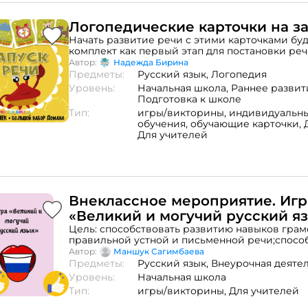
Логопедические карточки на з
Начать развитие речи с этими карточками буд
комплект как первый этап для постановки реч
звукоподражание. Здесь собраны различные
Автор:
Надежда Бирина
звукам природы, животных, предметам быта, лю
Предметы:
Русский язык,
Логопедия
карточек) Формат: pdf
Уровень:
Начальная школа,
Раннее развит
Подготовка к школе
Тип:
игры/викторины,
индивидуальн
обучения,
обучающие карточки,
Для учителей
Внеклассное мероприятие. Игр
«Великий и могучий русский я
Цель: способствовать развитию навыков грам
правильной устной и письменной речи;спосо
созданию условий толерантного общения и о
Автор:
Маншук Сагимбаева
классах; развитие социальных и общих
Предметы:
Русский язык,
Внеурочная деяте
компетенций.привитие любви к русскому язык
Уровень:
Начальная школа
изучение с занимательной точки зрения.
Тип:
игры/викторины,
Для учителей