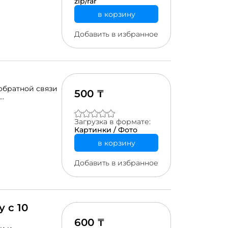
zip/rar
в корзину
Добавить в избранное
обратной связи
500 ₸
конце урока
альной школы.
Загрузка в формате:
Картинки / Фото
в корзину
Добавить в избранное
 с 10
600 ₸