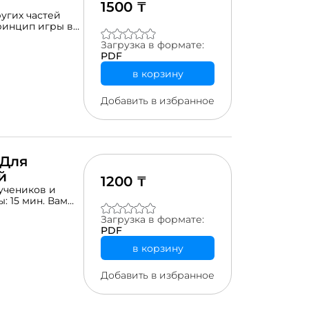
1500 ₸
ругих частей
Принцип игры в
 продумать,
Загрузка в формате:
м. Оптимально
PDF
 команды. Также
ай, если
в корзину
 быть лишняя
ное задание. У
Добавить в избранное
лом", но,
о распечатать,
гра по принципу
дные предлоги
довано для 7
 Для
й
1200 ₸
 учеников и
: 15 мин. Вам
с игровыми
Загрузка в формате:
у и
PDF
зу. Она
 правописания
в корзину
игры. Можно
ля 7 класса.
Добавить в избранное