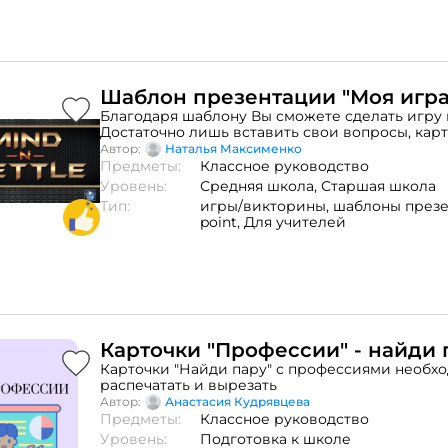
Шаблон презентации "Моя игра
Благодаря шаблону Вы сможете сделать игру 
Достаточно лишь вставить свои вопросы, кар
варианты ответа
Автор:
Наталья Максименко
Предметы:
Классное руководство
Уровень:
Средняя школа,
Старшая школа
Тип:
игры/викторины,
шаблоны презе
point,
Для учителей
Карточки "Профессии" - найди 
Карточки "Найди пару" с профессиями необх
распечатать и вырезать
Автор:
Анастасия Кудрявцева
Предметы:
Классное руководство
Уровень:
Подготовка к школе