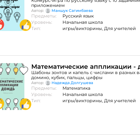
Конкурс-игра по русскому языку с 10 задания
приложением
Автор:
Маншук Сагимбаева
Предметы:
Русский язык
Уровень:
Начальная школа
Тип:
игры/викторины,
Для учителей
Математические аппликации -
Шабоны зонтов и капель с числами в разных в
домино, кубик, пальцы, цифры
Автор:
Надежда Долгушева
Предметы:
Математика
Уровень:
Начальная школа
Тип:
игры/викторины,
Для учителей