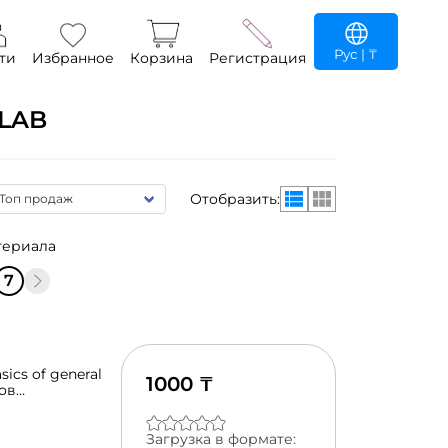
Рус
| ₸
ти
Избранное
Корзина
Регистрация
LAB
Отобразить:
териала
7
cs of general
1000 ₸
сов
в к каждому
ия начинается с
я на английском
Загрузка в формате: