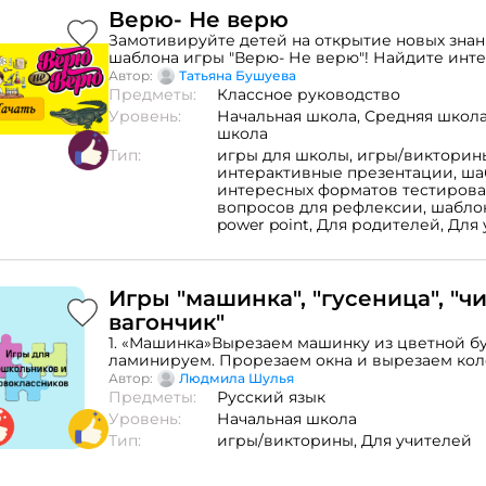
Верю- Не верю
Замотивируйте детей на открытие новых зна
шаблона игры "Верю- Не верю"! Найдите инт
из любой сферы, занесите их в готовые поля 
Автор:
Татьяна Бушуева
презентации, добавьте пояснение к факту и вс
Предметы:
Классное руководство
Использование презентации возможно на люб
Уровень:
Начальная школа,
Средняя школ
в каждой науке найдутся разные интересности
школа
Тип:
игры для школы,
игры/викторин
интерактивные презентации,
ша
интересных форматов тестирова
вопросов для рефлексии,
шабло
power point,
Для родителей,
Для 
Игры "машинка", "гусеница", "ч
вагончик"
1. «Машинка»Вырезаем машинку из цветной бу
ламинируем. Прорезаем окна и вырезаем кол
окна ставим число. Колеса подбираем в соотв
Автор:
Людмила Шулья
составом числа. Например, число 9. Подбираем
Предметы:
Русский язык
кружочками, или с 3 и 6, или с 2 и 7.2. 2. «Гусе
Уровень:
Начальная школа
Распечатать детали гусеницы на зеленой бума
Тип:
игры/викторины,
Для учителей
заламинировать. Задача детей – выстроить чи
«Числовой вагончик»Распечатать вагончик, з
прорезать окошки. В крайние окна ставим чис