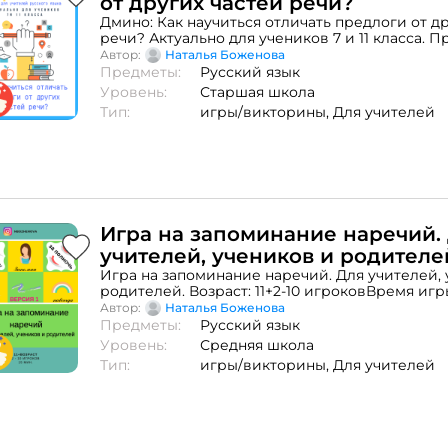
от других частей речи?
Дмино: Как научиться отличать предлоги от д
речи? Актуально для учеников 7 и 11 класса. 
домино вы знаете, верно?Рекомендую заранее
Автор:
Наталья Боженова
сколько карточек будете раздавать участника
Предметы:
Русский язык
по 5 карточек, можно поделить участников на
Уровень:
Старшая школа
рекомендую заранее обсудить штрафы на случ
Тип:
игры/викторины,
Для учителей
карточка поставлена неверно.Штрафом может
карточка из колоды или какое-нибудь интерес
меня в голове вертится "прокукарекать под сто
уверена, вы более креативны.Игру необходим
вырезать, по возможности, заламинировать.И
домино поможет научиться отличать произво
от других частей речи. От 2 игроков. Рекомен
класса.
Игра на запоминание наречий.
учителей, учеников и родителе
Игра на запоминание наречий. Для учителей,
родителей. Возраст: 11+2-10 игроковВремя игры
будут представлены 3 варианта игры + идеи 
Автор:
Наталья Боженова
карточками Когда решитесь провести эту игр
Предметы:
Русский язык
распечатаете страницы, заламинируйте их сра
Уровень:
Средняя школа
прослужит вам дольше.Игра на запоминание
Тип:
игры/викторины,
Для учителей
наречий для учеников и учителей. 3 версии 
играть в классе по командам. Рекомендовано д