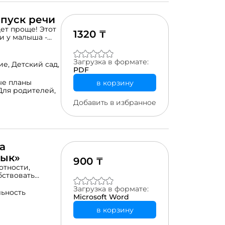
апуск речи
ет проще! Этот
1320 ₸
и у малыша -
 подражалки
дей. (50
Загрузка в формате:
ие,
Детский сад,
PDF
ые планы
в корзину
Для родителей,
Добавить в избранное
а
зык»
900 ₸
отности,
бствовать
бщения в
Загрузка в формате:
льность
Microsoft Word
у, показать его
в корзину