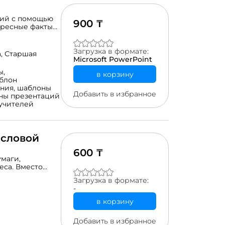
ний с помощью
900 ₸
ересные факты
внутри
ё! Игра готова!
ом уроке, ведь
Загрузка в формате:
а,
Старшая
.
Microsoft PowerPoint
ы,
в корзину
блон
ния,
шаблоны
Добавить в избранное
ны презентаций
учителей
исловой
600 ₸
маги,
еса. Вместо
етствии с
Загрузка в формате:
 колеса с 5 и 4
-
ница»
ге, вырезать,
в корзину
словой ряд.3.
аламинировать,
Добавить в избранное
ла, в среднее