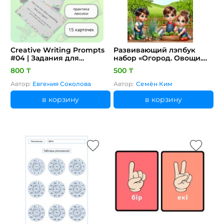
Creative Writing Prompts
Развивающий лэпбук
#04 | Задания для
набор «Огород. Овощи.
развития навыков письма
Строение, жизненный
800 ₸
500 ₸
на английском языке
цикл, игры»
Автор:
Евгения Соколова
Автор:
Семён Ким
в корзину
в корзину