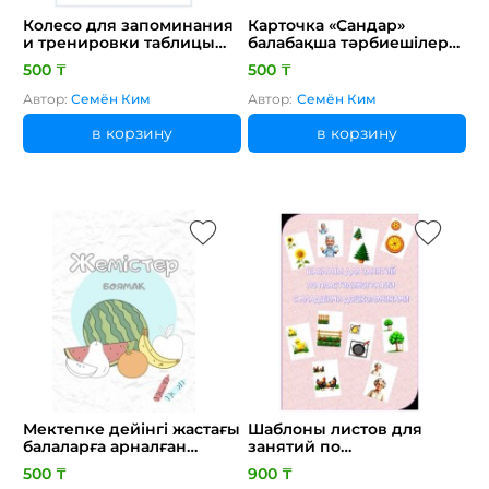
Колесо для запоминания
Карточка «Сандар»
и тренировки таблицы
балабақша тәрбиешілерге
умножения по
арналған көрнекілік
500 ₸
500 ₸
математике
Автор:
Семён Ким
Автор:
Семён Ким
в корзину
в корзину
Мектепке дейінгі жастағы
Шаблоны листов для
балаларға арналған
занятий по
"Жемістер" боямағы
пластилинографии с
500 ₸
900 ₸
(раскраска)
детьми раннего возраста