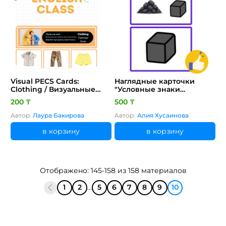
Visual PECS Cards:
Наглядные карточки
Clothing / Визуальные
"Условные знаки
карточки PECS: Одежда /
полезных ископаемых"
200 ₸
500 ₸
Киімге арналған PECS
көрнекі карточкалары
Автор:
Лаура Бакирова
Автор:
Алия Хусаинова
в корзину
в корзину
Отображено: 145-158 из 158 материалов
1
2
...
5
6
7
8
9
10