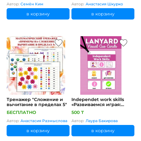
Автор:
Семён Ким
Автор:
Анастасия Шкурко
в корзину
в корзину
Тренажер "Сложение и
Independet work skills
вычитание в пределах 5"
«Развиваемся играя:
Комплексный набор для
БЕСПЛАТНО
500 ₸
развития речи и
коммуникативных
Автор:
Анастасия Размыслова
Автор:
Лаура Бакирова
навыков (PECS)»
в корзину
в корзину