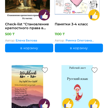
Check-list "Становление
Памятки 3-4 класс
крепостного права в
России."
500 ₸
1100 ₸
Автор:
Елена Белова
Автор:
Римма Олеговна
Магдеева
в корзину
в корзину