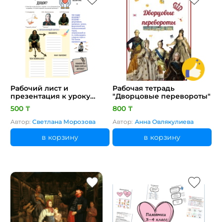
Рабочий лист и
Рабочая тетрадь
презентация к уроку
"Дворцовые перевороты"
литературы в 7 классе по
500 ₸
800 ₸
рассказу «Юшка» А.
Платонова
Автор:
Светлана Морозова
Автор:
Анна Овлякулиева
в корзину
в корзину