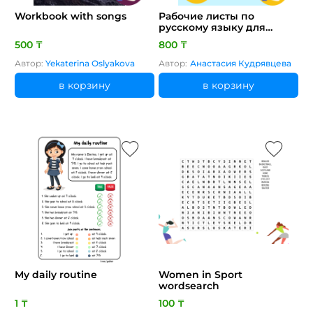
Workbook with songs
Рабочие листы по
русскому языку для
начальных классов
500 ₸
800 ₸
Автор:
Yekaterina Oslyakova
Автор:
Анастасия Кудрявцева
в корзину
в корзину
My daily routine
Women in Sport
wordsearch
1 ₸
100 ₸