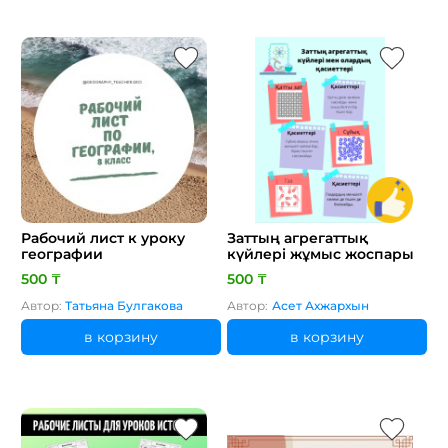
Рабочий лист к уроку
Заттың агрегаттық
географии
күйлері жұмыс жоспары
500 ₸
500 ₸
Автор:
Татьяна Булгакова
Автор:
Асет Ахжархын
в корзину
в корзину