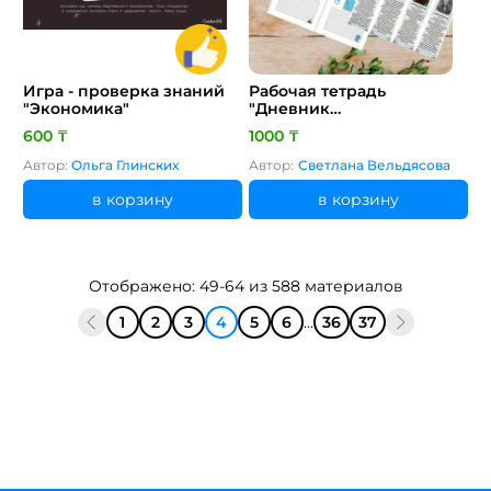
Игра - проверка знаний
Рабочая тетрадь
"Экономика"
"Дневник
путешественника"
600 ₸
1000 ₸
Автор:
Ольга Глинских
Автор:
Светлана Вельдясова
в корзину
в корзину
Отображено: 49-64 из 588 материалов
1
2
3
4
5
6
...
36
37