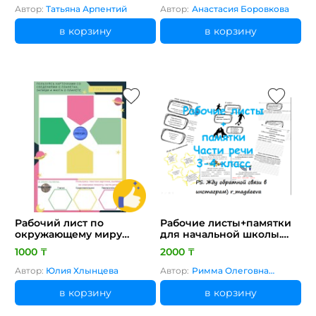
Автор:
Татьяна Арпентий
Автор:
Анастасия Боровкова
в корзину
в корзину
Рабочий лист по
Рабочие листы+памятки
окружающему миру
для начальной школы.
"Планеты Солнечной
Части речи
1000 ₸
2000 ₸
системы"
Автор:
Юлия Хлынцева
Автор:
Римма Олеговна
Магдеева
в корзину
в корзину