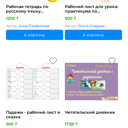
Рабочая тетрадь по
Рабочий лист для урока-
русскому языку
практикума по
"Служебные части речи:
литературе "Основы
1200 ₸
500 ₸
союз"
стихосложения"
Автор:
Анна Панфилова
Автор:
Ольга Сладких
в корзину
в корзину
Падежи - рабочий лист и
Читательский дневник
сказка
500 ₸
1728 ₸