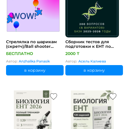
Стрелялка по шарикам
Сборник тестов для
(скретч)/Ball shooter
подготовки к ЕНТ по
(scratch)
биологии 200 вопросов (5
БЕСПЛАТНО
2000 ₸
вариантов) база 2025-2026
годы
Автор:
Anzhalika Panasik
Автор:
Асель Калиева
в корзину
в корзину