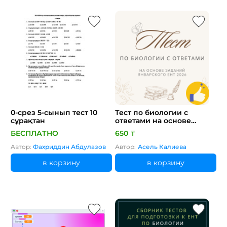
0-срез 5-сынып тест 10
Тест по биологии с
сұрақтан
ответами на основе
заданий январского ЕНТ
БЕСПЛАТНО
650 ₸
2026
Автор:
Фахриддин Абдулазов
Автор:
Асель Калиева
в корзину
в корзину