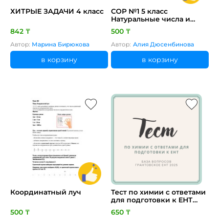
ХИТРЫЕ ЗАДАЧИ 4 класс
СОР №1 5 класс
Натуральные числа и
нуль
842 ₸
500 ₸
Автор:
Марина Бирюкова
Автор:
Алия Дюсенбинова
в корзину
в корзину
Координатный луч
Тест по химии с ответами
для подготовки к ЕНТ
база вопросов
500 ₸
650 ₸
грантовское ЕНТ 2025