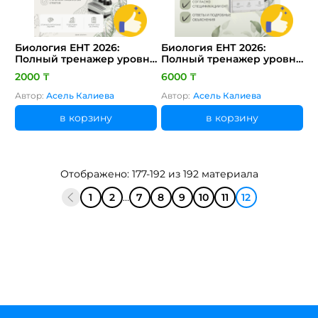
Биология ЕНТ 2026:
Биология ЕНТ 2026:
Полный тренажер уровня
Полный тренажер уровня
гранта 120 тестовых
гранта 120 тестовых
2000 ₸
6000 ₸
заданий (3 пробных
заданий с полными
варианта)
объяснениями
Автор:
Асель Калиева
Автор:
Асель Калиева
в корзину
в корзину
Отображено: 177-192 из 192 материала
1
2
...
7
8
9
10
11
12