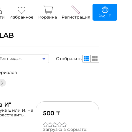
Рус
| ₸
ти
Избранное
Корзина
Регистрация
LAB
Отобразить:
териалов
в И"
укв Е или И. На
500 ₸
расставить
отметить, какая
 победителем.
Загрузка в формате:
а