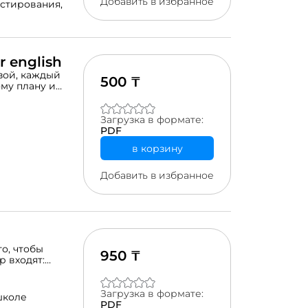
Добавить в избранное
стирования,
r english
зой, каждый
500 ₸
ому плану и
Загрузка в формате:
PDF
в корзину
Добавить в избранное
о, чтобы
950 ₸
р входят:
ю", рассчитанный
спользовать
ьной работе с
Загрузка в формате:
школе
5 до 10 лет.
PDF