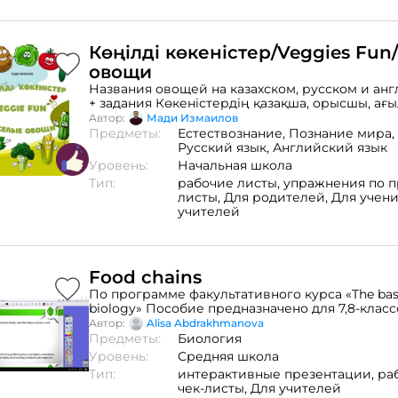
аудиторию в диалог - продавать свои услуги 
через Инстаграм (занятия, курсы, учебные ма
материалов: Юлия Федорова, бизнес-консульт
образовательных преоктов и экспертов, пред
Көңілді көкеністер/Veggies Fu
автор блога в Инстаграм Про Образовательн
овощи
онлайн-школы руководителей образовательн
JPFedorova, маркетолог и бизнес-коуч.
Названия овощей на казахском, русском и ан
+ задания Көкеністердің қазақша, орысшы, а
атаулары + тапсырмалар
Автор:
Мади Измаилов
Предметы:
Естествознание,
Познание мира,
Русский язык,
Английский язык
Уровень:
Начальная школа
Тип:
рабочие листы,
упражнения по п
листы,
Для родителей,
Для учен
учителей
Food chains
По программе факультативного курса «The basi
biology» Пособие предназначено для 7,8-клас
общеобразовательной школы. 6-10 флипчарто
Автор:
Alisa Abdrakhmanova
уроку, в зависимости от объема темы . Биолог
Предметы:
Биология
7-го класса, и поскольку биология преподаетс
Уровень:
Средняя школа
языке, даются наглядные задания для повыше
Тип:
интерактивные презентации,
ра
учащихся к предмету. Выполняя задания на фл
чек-листы,
Для учителей
учащиеся могут убедиться, что их ответы пра