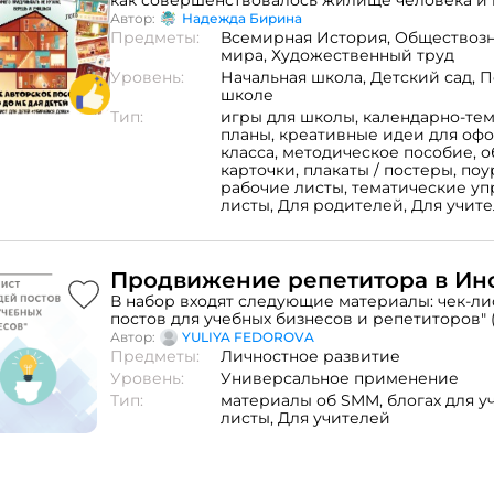
как совершенствовалось жилище человека и к
талаптарға сәйкес портфолио жинақтаудың ә
а также закрепит знания о частях дома.
Автор:
Надежда Бирина
ретінде қолдануға ұсынылып отыр. Қосымша 
Предметы:
Всемирная История,
Обществозн
ұйымдары педагогтеріне арналған.
мира,
Художественный труд
Уровень:
Начальная школа,
Детский сад,
П
школе
Тип:
игры для школы,
календарно-те
планы,
креативные идеи для оф
класса,
методическое пособие,
о
карточки,
плакаты / постеры,
поу
рабочие листы,
тематические у
листы,
Для родителей,
Для учит
Продвижение репетитора в Ин
В набор входят следующие материалы: чек-лист "20 идей
постов для учебных бизнесов и репетиторов" (
проверки аккаунта Инстаграм (5 стр) 5 форму
Автор:
YULIYA FEDOROVA
рекламы и продающих постов в Инстаграм с 
Предметы:
Личностное развитие
стр) мини-гайд "Лучшие игры в Stories для в
Уровень:
Универсальное применение
подписчиков" (15 стр) мини-гайд "Топ-10 методо
Тип:
материалы об SMM, блогах для у
продвигать Инстаграм репетитора при мини
листы,
Для учителей
бюджетах" (18 стр) Всего 45 страниц полезнейшей
информации, которая поможет педагогу: - упа
аккаунт в Инстаграм - набрать подписчиков - 
интересные посты и Stories для подписчиков -