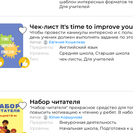
шаблон интересных форматов те
Для учителей
Чек-лист It's time to improve you
Чтобы провести каникулы интересно и с поль
день ученик должен выполнять задание по эт
отмечать галочкой
Автор:
Евгения Кошелева
Предметы:
Английский язык
Уровень:
Средняя школа,
Старшая школа
Тип:
чек-листы,
Для учителей
Набор читателя
"Набор читателя" прекрасное средство для тог
повысить мотивацию к чтению у ребят. В набо
трекер чтения,"достигатор", челлендж "Я чита
Автор:
Юлия Коршунова
на 30 дней, таблица "Мой прогресс чтения". И
Предметы:
Внеурочная деятельность
набор можно как в классе, так и в индивидуал
Уровень:
Начальная школа,
Подготовка к 
ребенком. Подойдет для работы с ребятами от 