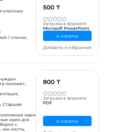
кнопку
500 ₸
ная оценка
я классных
. Он видит, что
ениваются его
получения
Загрузка в формате:
 знания, так и
Microsoft PowerPoint
ником, работая
а
в корзину
ей / списки,
Добавить в избранное
ынужден
800 ₸
ета поможет
олнять ее при
ы (на 45
нтация,
Загрузка в формате:
PDF
а,
Старшая
реативные идеи
ные идеи для
в корзину
борки с
,
чек-листы,