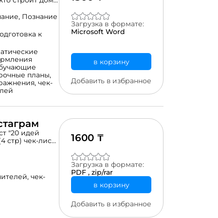
то строит дома,
мбебап жүйесі
білім беру
ание,
Познание
Загрузка в формате:
Microsoft Word
одготовка к
матические
ормления
в корзину
бучающие
рочные планы,
Добавить в избранное
пражнения,
чек-
елей
стаграм
1600 ₸
4 стр) чек-лист
л офферов для
примерами (3
овлечения
Загрузка в формате:
в, как
PDF ,
zip/rar
чителей,
чек-
мальных
в корзину
ковать свой
создавать
Добавить в избранное
 вовлекать