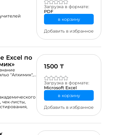
ажнений на
Загрузка в формате:
икум в формате
PDF
аданий.
 учителей
 правильно!
в корзину
Добавить в избранное
 Excel по
мик»
1500 ₸
 знание
льо "Алхимик",
то поможет
Загрузка в формате:
нии
Microsoft Excel
 собой 16
зданных в
в корзину
академического
- отличная
,
чек-листы,
тво тестов
стирования,
Добавить в избранное
рограмма с
правильных
т баллы в
стоятельных
тить на данные
ку) и получить
х