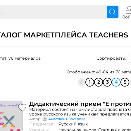
Вой
ТАЛОГ МАРКЕТПЛЕЙСА TEACHERS 
тат: 76 материалов
Сортировать:
Отображено: 49-64 из 76 ма
1
2
3
4
5
Дидактический прием "Е проти
Материал состоит из чек-листа для подсчета б
уроке русского языка ученикам предлагается 
пропущенные буквы. В чек-листе необходимо 
Автор:
Анастасия Захарова
буква встречается чаще. Та буква и считается
Предметы:
Русский язык
Уровень:
Начальная школа,
Средняя школ