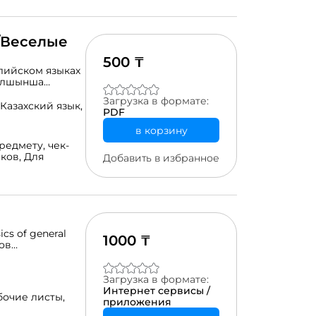
и продукты
териалы) Автор
ант и ментор
приниматель,
n/Веселые
ый Бизнес и
ых проектов
500 ₸
глийском языках
ғылшынша
Загрузка в формате:
Казахский язык,
PDF
в корзину
редмету,
чек-
иков,
Для
Добавить в избранное
cs of general
1000 ₸
сов
в к каждому
ия начинается с
я на английском
Загрузка в формате:
ния интереса
Интернет сервисы /
бочие листы,
ипчарте,
приложения
вильные или