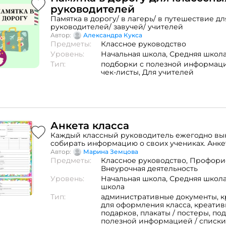
на экране результат своего ответа (нажав на 
руководителей
«Результат»). Происходит открытая, объектив
Памятка в дорогу/ в лагерь/ в путешествие дл
знаний учащихся. Это очень важно для ребёнка
руководителей/ завучей/ учителей
отметка не зависит от желания учителя, а оц
Автор:
Александра Кукса
реальные знания и умения. Снимается страх 
Предметы:
Классное руководство
оценки. Ученик может, как сам оценивать свои
проводить взаимное оценивание с однокласс
Уровень:
Начальная школа,
Средняя школ
в паре.
Тип:
подборки с полезной информаци
чек-листы,
Для учителей
Анкета класса
Каждый классный руководитель ежегодно в
собирать информацию о своих учениках. Анк
собать всю информацию в одном месте и поп
Автор:
Марина Земцова
необходимости. Формат: pdf, объем: 2 страниц
Предметы:
Классное руководство,
Профорие
учеников)
Внеурочная деятельность
Уровень:
Начальная школа,
Средняя школ
школа
Тип:
административные документы,
к
для оформления класса,
креатив
подарков,
плакаты / постеры,
под
полезной информацией / списки