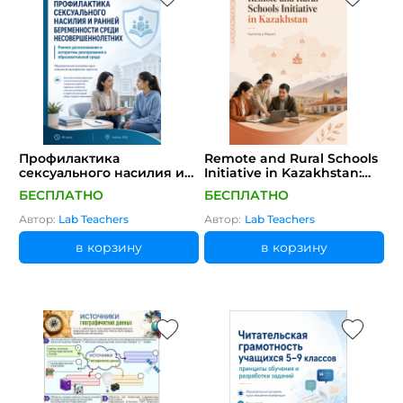
Профилактика
Remote and Rural Schools
сексуального насилия и
Initiative in Kazakhstan:
ранней беременности
Summary Report
БЕСПЛАТНО
БЕСПЛАТНО
среди
несовершеннолетних:
Автор:
Lab Teachers
Автор:
Lab Teachers
раннее распознавание и
алгоритмы реагирования
в корзину
в корзину
в образовательной среде