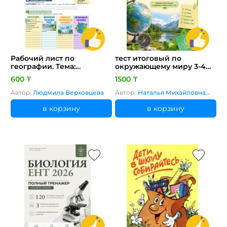
Рабочий лист по
тест итоговый по
географии. Тема:
окружающему миру 3-4
"Объекты
класс
600 ₸
1500 ₸
географических
исследований" (7 класс,
Автор:
Людмила Верховцева
Автор:
Наталья Михайловна
урок 1)
Соколова
в корзину
в корзину