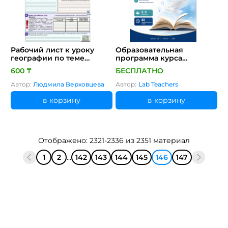
Рабочий лист к уроку
Образовательная
географии по теме
программа курса
"Источники
повышения
600 ₸
БЕСПЛАТНО
географических данных"
квалификации
(урок 3. 7 класс)
«Читательская
Автор:
Людмила Верховцева
Автор:
Lab Teachers
грамотность учащихся 5–9
классов: принципы
в корзину
в корзину
обучения и разработки
заданий»
Отображено: 2321-2336 из 2351 материал
1
2
...
142
143
144
145
146
147