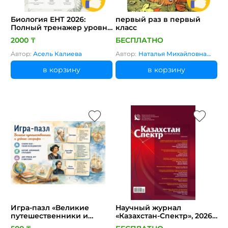
Биология ЕНТ 2026:
первый раз в первый
Полный тренажер уровня
класс
гранта 120 тестовых
2000 ₸
БЕСПЛАТНО
заданий (3 пробных
варианта)
Автор:
Асель Калиева
Автор:
Наталья Михайловна
Соколова
в корзину
в корзину
Игра-пазл «Великие
Научный журнал
путешественники и
«Казахстан-Спектр», 2026,
учёные-географы»
№1: политика, общество,