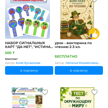
НАБОР СИГНАЛЬНЫХ
урок - викторина по
КАРТ "ДА-НЕТ", "ИСТИНА-
чтению 2-3 кл.
ЛОЖЬ", "А-Б-В", "Ж.Р.-М.Р.-
500 ₸
С.Р."
БЕСПЛАТНО
Комплект
Автор:
Алия Хусаинова
Автор:
Наталья Михайловна
Соколова
в корзину
в корзину