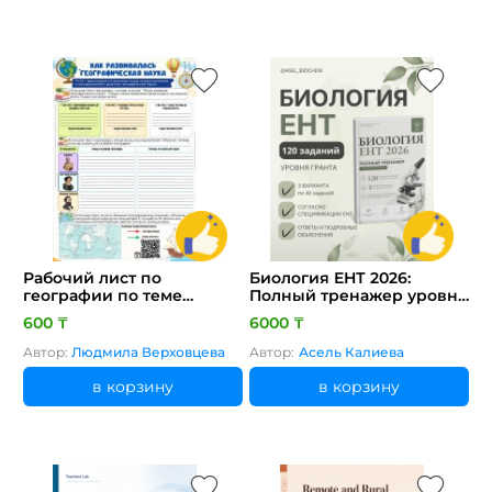
Рабочий лист по
Биология ЕНТ 2026:
географии по теме
Полный тренажер уровня
"Развитие
гранта 120 тестовых
600 ₸
6000 ₸
географической науки"
заданий с полными
(урок 2, 7 класс)
объяснениями
Автор:
Людмила Верховцева
Автор:
Асель Калиева
в корзину
в корзину