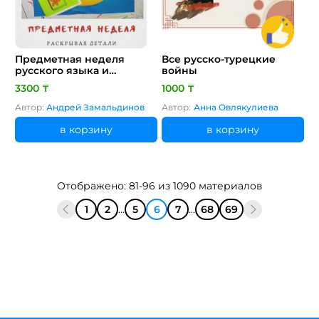
Предметная неделя
Все русско-турецкие
русского языка и
войны
литературы (материалы
3300 ₸
1000 ₸
для проведения)
Автор:
Андрей Замальдинов
Автор:
Анна Овлякулиева
в корзину
в корзину
Отображено: 81-96 из 1090 материалов
1
2
...
5
6
7
...
68
69