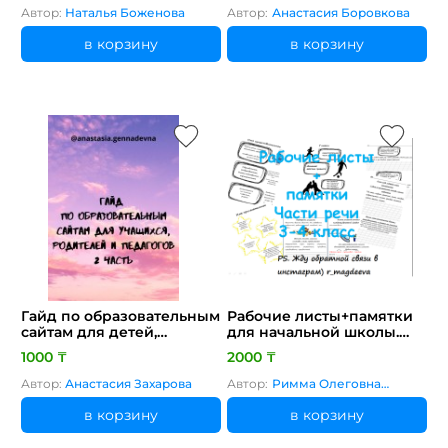
ИНОСТРАННОГО ЯЗЫКА В
Автор:
Наталья Боженова
Автор:
Анастасия Боровкова
5-6 КЛАССЕ
в корзину
в корзину
Гайд по образовательным
Рабочие листы+памятки
сайтам для детей,
для начальной школы.
родителей и педагогов - 2
Части речи
1000 ₸
2000 ₸
часть
Автор:
Анастасия Захарова
Автор:
Римма Олеговна
Магдеева
в корзину
в корзину