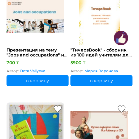
Презентация на тему
"TичерsBook" - cборник
"Jobs and occupations" на
из 100 идей учителям для
английском языке
уроков английского
700 ₸
5900 ₸
языка
Автор:
Bota Valiyeva
Автор:
Мария Воронова
в корзину
в корзину