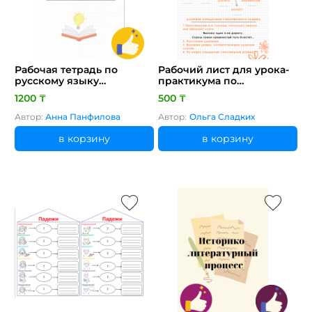
Рабочая тетрадь по
Рабочий лист для урока-
русскому языку
практикума по
"Служебные части речи:
литературе "Основы
1200 ₸
500 ₸
союз"
стихосложения"
Автор:
Анна Панфилова
Автор:
Ольга Сладких
в корзину
в корзину