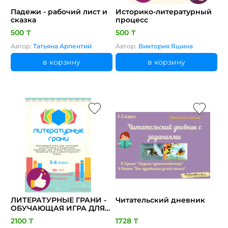
Падежи - рабочий лист и
Историко-литературный
сказка
процесс
500 ₸
500 ₸
Автор:
Татьяна Арпентий
Автор:
Виктория Яшина
в корзину
в корзину
ЛИТЕРАТУРНЫЕ ГРАНИ -
Читательский дневник
ОБУЧАЮЩАЯ ИГРА ДЛЯ
УРОКОВ ЛИТЕРАТУРЫ,
2100 ₸
1728 ₸
РАЗВИТИЯ РЕЧИ И