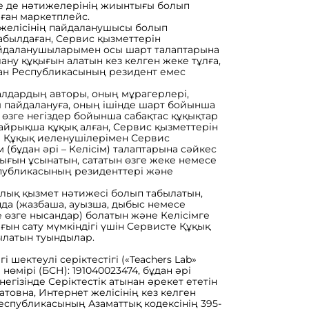
ге де нәтижелерінің жиынтығы болып
ған маркетплейс.
т желісінің пайдаланушысы болып
абылдаған, Сервис қызметтерін
Пайдаланушыларымен осы шарт талаптарына
ну құқығын алатын кез келген жеке тұлға,
стан Республикасының резидент емес
иалдардың авторы, оның мұрагерлері,
 пайдалануға, оның ішінде шарт бойынша
өзге негіздер бойынша сабақтас құқықтар
 айрықша құқық алған, Сервис қызметтерін
 Құқық иеленушілерімен Сервис
 (бұдан әрі – Келісім) талаптарына сәйкес
ғын ұсынатын, сататын өзге жеке немесе
спубликасының резиденттері және
ылық қызмет нәтижесі болып табылатын,
нда (жазбаша, ауызша, дыбыс немесе
 өзге нысандар) болатын және Келісімге
ғын сату мүмкіндігі үшін Сервисте Құқық
латын туындылар.
гі шектеулі серіктестігі («Teachers Lab»
өмірі (БСН): 191040023474, бұдан әрі
егізінде Серіктестік атынан әрекет ететін
товна, Интернет желісінің кез келген
спубликасының Азаматтық кодексінің 395-