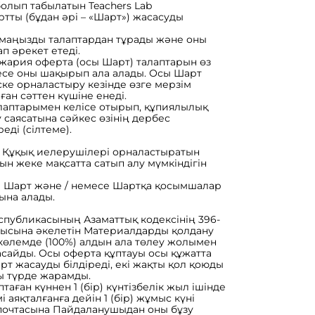
олып табылатын Teachers Lab
ты (бұдан әрі – «Шарт») жасасуды
 маңызды талаптардан тұрады және оны
п әрекет етеді.
а жария оферта (осы Шарт) талаптарын өз
есе оны шақырып ала алады. Осы Шарт
ке орналастыру кезінде өзге мерзім
ан сәттен күшіне енеді.
лаптарымен келісе отырып, құпиялылық
 саясатына сәйкес өзінің дербес
еді (сілтеме).
с Құқық иелерушілері орналастыратын
н жеке мақсатта сатып алу мүмкіндігін
а Шарт және / немесе Шартқа қосымшалар
ына алады.
еспубликасының Азаматтық кодексінің 396-
ысына әкелетін Материалдарды қолдану
 көлемде (100%) алдын ала төлеу жолымен
асайды. Осы оферта құптауы осы құжатта
т жасауды білдіреді, екі жақты қол қоюды
ы түрде жарамды.
аған күннен 1 (бір) күнтізбелік жыл ішінде
і аяқталғанға дейін 1 (бір) жұмыс күні
 почтасына Пайдаланушыдан оны бұзу