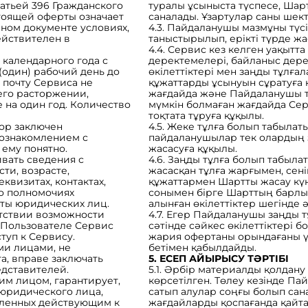
татьей 396 Гражданского
туралы ұсыныста түспесе, Шар
стоящей оферты означает
саналады. Ұзартулар саны шект
ном документе условиях,
4.3. Пайдаланушы мазмұны түс
ействителен в
таныстырылып, ерікті түрде ж
4.4. Сервис кез келген уақытта ж
) календарного года с
деректемелері, байланыс дерек
 (один) рабочий день до
өкілеттіктері мен заңды тұлғ
 почту Сервиса не
құжаттарды ұсынуын сұратуға
его расторжении,
жағдайда және Пайдаланушы т
на один год. Количество
мүмкін болмаған жағдайда Серв
тоқтата тұруға құқылы.
вор заключен
4.5. Жеке тұлға болып табылаты
 ознакомлением с
пайдаланушылар тек олардың з
ему понятно.
жасасуға құқылы.
ивать сведения с
4.6. Заңды тұлға болып табыл
ти, возрасте,
жасасқан тұлға жарғымен, сен
квизитах, контактах,
құжаттармен Шартты жасау күн
о полномочиях
сонымен бірге Шарттың барлық
ты юридических лиц.
алынған өкілеттіктер шегінде ә
тствии возможности
4.7. Егер Пайдаланушы заңды 
 Пользователе Сервис
сәтінде сәйкес өкілеттіктері б
туп к Сервису.
жария офертаны орындағаны үш
ми лицами, не
бетімен қабылдайды.
а, вправе заключать
5. ЕСЕП АЙЫРЫСУ ТӘРТІБІ
едставителей.
5.1. Әрбір материалды қолдан
им лицом, гарантирует,
көрсетілген. Төлеу кезінде Па
 юридического лица,
сатып алулар соңғы болып сан
еленных действующим к
жағдайларды қоспағанда қайт