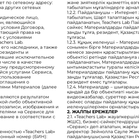
т по сетевому адресу:
және зияткерлік қызметтің өз
на других сетевых
табылатын мұғалімдерге арнал
1.2.2. Пайдаланушы – Интерне
ридическое лицо,
табылатын, Шарт талаптарын қ
ан, являющийся
пайдаланатын, Teachers Lab 
 условия Договора,
сәйкес Материалдарды пайдала
етающий права на
заңды тұлға, резидент, Қазақ
и с условиями
тұлғасы.
chers Lab.
1.2.3. Құқық иеленуші – Матер
 его наследники, а также
сонымен бірге Материалдарды
резиденты и
немесе заңмен қарастырылған 
чившие исключительное
объектісі ретінде пайдалануға
 числе в качестве
пайдаланатын, Материалдарды
ному предусмотренному
ынтымақтастығы туралы келісім
йся услугами Сервиса,
Материалдарды пайдалану құқы
спользование
заңды тұлғалар, Қазақстан Ре
Соглашения о
резидент емес тұлғалары.
лями Материалов (далее
1.2.4. Материалдар – шығараш
қандай да бір объективті ныса
являются результатом
видеожазбалар, суреттер және
акой-либо объективной
сәйкес оларды пайдалану құқы
деозаписи, изображения и
иеленушілерімен орналастыры
телями на Сервисе для
2. ЖАЛПЫ ЕРЕЖЕЛЕР
вание в соответствии с
2.1. «Teachers Lab» жауапкершілі
ЖШС), бизнес-сәйкестендіруші н
«Сервис» деп аталатын, жарғы н
енностью «Teachers Lab»
директор Зейнолла Сауле Жана
ионный номер (БИН):
пайдаланушысына Қазақстан Ре