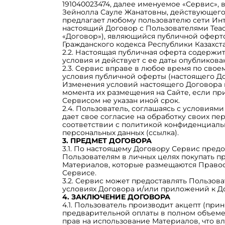
191040023474, далее именуемое «Сервис», 
Зейнолла Сауле Жанатовны, действующего 
предлагает любому пользователю сети Ин
настоящий Договор с Пользователями Teach
«Договор»), являющийся публичной оферто
Гражданского кодекса Республики Казахста
2.2. Настоящая публичная оферта содержи
условия и действует с ее даты опубликова
2.3. Сервис вправе в любое время по сво
условия публичной оферты (настоящего Дог
Изменения условий настоящего Договора в
момента их размещения на Сайте, если п
Сервисом не указан иной срок.
2.4. Пользователь, соглашаясь с условиям
дает свое согласие на обработку своих пе
соответствии с политикой конфиденциаль
персональных данных (ссылка).
3. ПРЕДМЕТ ДОГОВОРА
3.1. По настоящему Договору Сервис пред
Пользователям в личных целях покупать п
Материалов, которые размещаются Право
Сервисе.
3.2. Сервис может предоставлять Пользова
условиях Договора и/или приложений к Д
4. ЗАКЛЮЧЕНИЕ ДОГОВОРА
4.1. Пользователь производит акцепт (при
предварительной оплаты в полном объеме
прав на использование Материалов, что вл