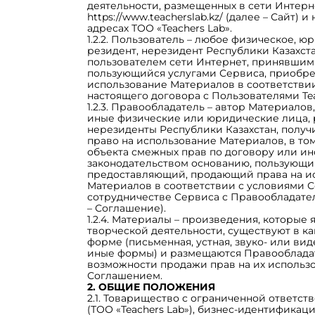
деятельности, размещенных в сети Интерне
https://www.teacherslab.kz/
(далее – Сайт) и 
адресах ТОО «Teachers Lab».
1.2.2. Пользователь – любое физическое, ю
резидент, нерезидент Республики Казахст
пользователем сети Интернет, принявшим
пользующийся услугами Сервиса, приобр
использование Материалов в соответстви
настоящего договора с Пользователями Tea
1.2.3. Правообладатель – автор Материалов,
иные физические или юридические лица, 
нерезиденты Республики Казахстан, полу
право на использование Материалов, в том
объекта смежных прав по договору или и
законодательством основанию, пользующи
предоставляющий, продающий права на и
Материалов в соответствии с условиями 
сотрудничестве Сервиса с Правообладате
– Соглашение).
1.2.4. Материалы – произведения, которые 
творческой деятельности, существуют в к
форме (письменная, устная, звуко- или ви
иные формы) и размещаются Правооблада
возможности продажи прав на их использо
Соглашением.
2. ОБЩИЕ ПОЛОЖЕНИЯ
2.1. Товарищество с ограниченной ответств
(ТОО «Teachers Lab»), бизнес-идентификац