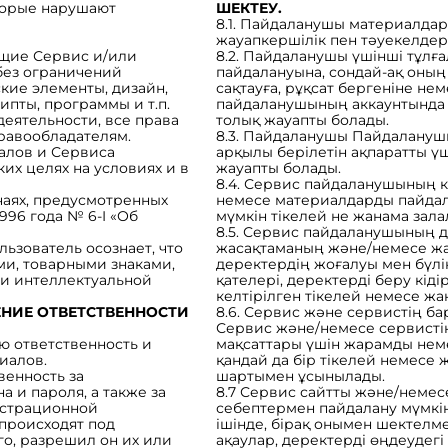
торые нарушают
ШЕКТЕУ.
8.1. Пайдаланушы материалда
жауапкершілік пен тәуекелдер
яющие Сервис и/или
8.2. Пайдаланушы үшінші тұлғ
без ограничений
пайдалануына, сондай-ақ оның
кие элементы, дизайн,
сақтауға, рұқсат бергеніне не
пты, программы и т.п.
пайдаланушының аккаунтында б
деятельности, все права
толық жауапты болады.
равообладателям.
8.3. Пайдаланушы Пайдалануш
алов и Сервиса
арқылы берілетін ақпаратты ү
их целях на условиях и в
жауапты болады.
8.4. Сервис пайдаланушының к
учаях, предусмотренных
немесе материалдарды пайдал
996 года № 6-I «Об
мүмкін тікелей не жанама зал
8.5. Сервис пайдаланушының д
льзователь осознает, что
жасақтаманың және/немесе жа
ми, товарными знаками,
деректердің жоғалуы мен бүлін
ми интеллектуальной
қателері, деректерді беру кіді
келтірілген тікелей немесе жа
ЕНИЕ ОТВЕТСТВЕННОСТИ
8.6. Сервис және сервистің ба
Сервис және/немесе сервистің
ую ответственность и
мақсаттары үшін жарамды неме
иалов.
қандай да бір тікелей немесе 
венность за
шартымен ұсынылады.
 и пароля, а также за
8.7 Сервис сайтты және/немесе
истрационной
себептермен пайдалану мүмкін
происходят под
ішінде, бірақ онымен шектелмей
го, разрешил он их или
ақаулар, деректерді өңдеудегі 