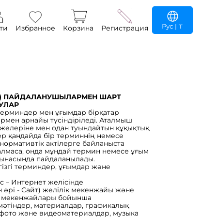
Рус
| ₸
ти
Избранное
Корзина
Регистрация
та) ПАЙДАЛАНУШЫЛАРМЕН ШАРТ
АУЛАР
 терминдер мен ұғымдар бірқатар
армен арнайы түсіндіріледі. Аталмыш
желеріне мен одан туындайтын құқықтық
ер қандайда бір терминнің немесе
нормативтік актілерге байланыста
алмаса, онда мұндай термин немесе ұғым
ағынасында пайдаланылады.
гізгі терминдер, ұғымдар және
ис – Интернет желісінде
 әрі - Сайт) желілік мекенжайы және
лі мекенжайлары бойынша
мәтіндер, материалдар, графикалық
, фото және видеоматериалдар, музыка