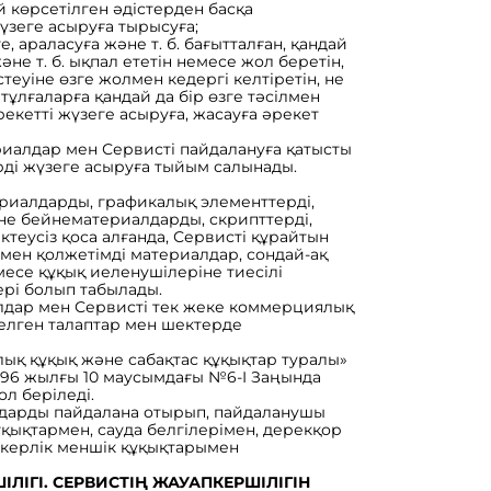
й көрсетілген әдістерден басқа
үзеге асыруға тырысуға;
е, араласуға және т. б. бағытталған, қандай
және т. б. ықпал ететін немесе жол беретін,
теуіне өзге жолмен кедергі келтіретін, не
ұлғаларға қандай да бір өзге тәсілмен
әрекетті жүзеге асыруға, жасауға әрекет
ериалдар мен Сервисті пайдалануға қатысты
ерді жүзеге асыруға тыйым салынады.
атериалдарды, графикалық элементтерді,
әне бейнематериалдарды, скрипттерді,
ктеусіз қоса алғанда, Сервисті құрайтын
мен қолжетімді материалдар, сондай-ақ
есе құқық иеленушілеріне тиесілі
ері болып табылады.
лдар мен Сервисті тек жеке коммерциялық
елген талаптар мен шектерде
рлық құқық және сабақтас құқықтар туралы»
996 жылғы 10 маусымдағы №6-I Заңында
л беріледі.
иалдарды пайдалана отырып, пайдаланушы
қықтармен, сауда белгілерімен, дерекқор
ткерлік меншік құқықтарымен
ЛІГІ. СЕРВИСТІҢ ЖАУАПКЕРШІЛІГІН