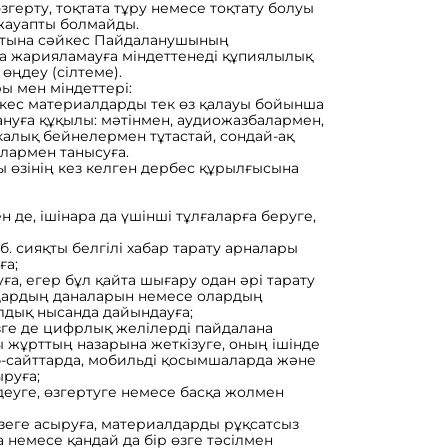
згерту, тоқтата тұру немесе тоқтату болуы
 жауапты болмайды.
сатына сәйкес Пайдаланушының
ға жарияламауға міндеттенеді құпиялылық
өңдеу (сілтеме).
ы мен міндеттері:
йкес материалдарды тек өз қалауы бойынша
ануға құқылы: мәтінмен, аудиожазбалармен,
алық бейнелермен тұтастай, сондай-ақ
олармен танысуға.
ы өзінің кез келген дербес құрылғысына
 де, ішінара да үшінші тұлғаларға беруге,
 б. сияқты белгілі хабар тарату арналары
ға;
ға, егер бұл қайта шығару одан әрі тарату
дардың даналарын немесе олардың
алдық нысанда дайындауға;
өзге де цифрлық желілерді пайдалана
жұрттың назарына жеткізуге, оның ішінде
б-сайттарда, мобильді қосымшаларда және
руға;
деуге, өзгертуге немесе басқа жолмен
жүзеге асыруға, материалдарды рұқсатсыз
 немесе қандай да бір өзге тәсілмен