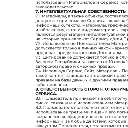
использования Материалов и Сервиса, ко
законодательство.
7. ИНТЕЛЛЕКТУАЛЬНАЯ СОБСТВЕННОСТЬ
7.1. Материалы, а также объекты, составл
доступные при помощи Сервиса, включая 
информацию, тексты, материалы, графичес
изображения, фото и видеоматериалы, скри
являются результатами интеллектуальной 
на которые принадлежат Сервису и/или П
7.2. Использование Пользователем Матери
допускается только в личных некоммерческ
пределах, предусмотренных Договором.
7.3. Цитирование допускается только в сл
Законом Республики Казахстан от 10 июня 1
авторском праве и смежных правах».
7.4. Используя Сервис, Сайт, Материалы По
такой контент защищен авторскими права
правами на базы данных и другими права
собственности.
8. ОТВЕТСТВЕННОСТЬ СТОРОН. ОГРАНИЧ
СЕРВИСА.
8.1. Пользователь принимает на себя полн
риски, связанные с использованием Матер
8.2. Пользователь полностью несет ответст
использование третьими лицами его логина
сохранение конфиденциальности его рег
информации, за любые действия, которые 
аккаунтом Пользователя, независимо от то