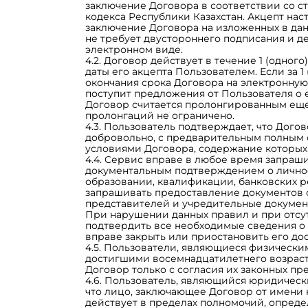
заключение Договора в соответствии со с
кодекса Республики Казахстан. Акцепт на
заключение Договора на изложенных в дан
не требует двустороннего подписания и д
электронном виде.
4.2. Договор действует в течение 1 (одного
даты его акцепта Пользователем. Если за 1
окончания срока Договора на электронную
поступит предложения от Пользователя о 
Договор считается пролонгированным еще 
пролонгаций не ограничено.
4.3. Пользователь подтверждает, что Дого
добровольно, с предварительным полным
условиями Договора, содержание которых 
4.4. Сервис вправе в любое время запраш
документальным подтверждением о личнос
образовании, квалификации, банковских ре
запрашивать предоставление документов 
представителей и учредительные докумен
При нарушении данных правил и при отсу
подтвердить все необходимые сведения о
вправе закрыть или приостановить его дос
4.5. Пользователи, являющиеся физически
достигшими восемнадцатилетнего возраст
Договор только с согласия их законных пр
4.6. Пользователь, являющийся юридическ
что лицо, заключающее Договор от имени
действует в пределах полномочий, опред