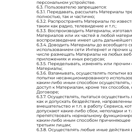
персональном устройстве.
6.3. Пользователю запрещается:
6.3.1. Передавать, рассылать Материалы т
полностью, так и частично;
6.3.2. Распространять Материалы по извес
таким как радио, телевидение и т.п.;
6.3.3. Воспроизводить Материалы, изготав
Материалов или их частей в любой матери
воспроизведение имеет цель дальнейшего
6.3.4. Доводить Материалы до всеобщего с
использованием сети Интернет и прочих ц
числе размещать Материалы на любых веб-
приложениях и иных ресурсах;
6.3.5. Переделывать, изменять или прочи
Материалы;
6.3.6. Взламывать, осуществлять попытки 
попытки несанкционированного использов
каким-либо иным способом осуществлять, 
доступ к Материалам, кроме тех способов,
Договоре;
6.3.7. Осуществлять, пытаться осуществить
как и допускать бездействие, направленн
вмешательство и т.п. в работу Сервиса, к
допускают какие-либо сбои, неполадки и т
препятствовать нормальному функционир
каким-либо иным способом причиняющее 
третьим лицам;
6.3.8. Осуществлять любые иные действия