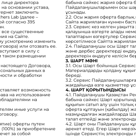
в лице директора
бабына сәйкес жария оферта б
на основании устава,
Пайдаланушыларымен осы шарт
тернет заключить
ұсынады.
ers Lab (далее –
2.2. Осы жария оферта барлық
й согласно 395
Сайта жариялаған күннен баста
н.
2.3. Сервис кез келген уақытт
т все существенные
қалауынша өзгерте алады нем
ния на Сайте.
талаптарын өзгертулер Сервис
ему усмотрению изменить
көрсетілмесе Сайтта жарияланғ
овора) или отозвать ее.
2.4. Пайдаланушы осы Шарт та
ступают в силу с
және дербес деректерді өңдеу
ри таком размещении
деректерін өңдеуге келісім бер
3. ШАРТ МӘНІ
и настоящего Договора,
3.1. Осы Шарт бойынша Серви
рсональных данных в
Материалдарды қолдану құқығы
ности и обработки
береді.
3.2. Сервис Пайдаланушыларғ
жағдайында өзге қызметтер ұс
оставляет возможность
4. ШАРТ ҚОРЫТЫНДЫСЫ
рава на использование
4.1. Пайдаланушы Қазақстан Р
обладателями на
бабына сәйкес Шарт қорытынд
құқығын сатып алу үшін толық
телям иные услуги на
оферта құптауын (қабылдау) ж
оговору.
мазмұндалған жағдайларда Шар
талап етпейді және электронд
нятие) оферты путем
4.2. Шарт оны Пайдаланушы құпт
 (100%) за приобретение
әрекет етеді. Егер Шарт мерзім
ечет за собой
ішінде Сервистің электронды