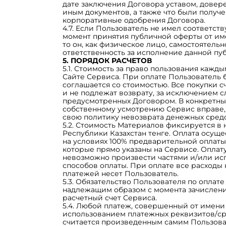
дате заключения Договора уставом, довер
иным документов, а также что были получ
корпоративные одобрения Договора.
4.7. Если Пользователь не имел соответс
момент принятия публичной оферты от им
то он, как физическое лицо, самостоятель
ответственность за исполнение данной пу
5. ПОРЯДОК РАСЧЕТОВ
5.1. Стоимость за право пользования кажд
Сайте Сервиса. При оплате Пользователь 
соглашается со стоимостью. Все покупки 
и не подлежат возврату, за исключением с
предусмотренных Договором. В конкретных
собственному усмотрению Сервис вправе, 
свою политику невозврата денежных средс
5.2. Стоимость Материалов фиксируется в
Республики Казахстан тенге. Оплата осущ
на условиях 100% предварительной оплаты
которые прямо указаны на Сервисе. Оплат
невозможно произвести частями и/или ис
способов оплаты. При оплате все расходы
платежей несет Пользователь.
5.3. Обязательство Пользователя по оплат
надлежащим образом с момента зачислени
расчетный счет Сервиса.
5.4. Любой платеж, совершенный от имени
использованием платежных реквизитов/ср
считается произведенным самим Пользова