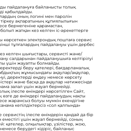
рды пайдалануға байланысты толық
ді қабылдайды.
алардың оның логині мен паролін
 тіркеу ақпаратының құпиялылығын
месе бермегеніне қарамастан,
олып жатқан кез келген іс-әрекеттерге
ы көрсеткен электрондық поштаға сервис
шінші тұлғалардың пайдалануы үшін дербес
ез келген шығыстары, сервисті және/
ану салдарынан пайдаланушыға келтірілуі
алы үшін жауапты болмайды.
еректерді беру қателері, бағдарламалық
бдықтың жұмысындағы ақаулар/ақаулар,
уі, деректерді өңдеу немесе көрсету
рістері және басқа да ақаулар нәтижесінде
нама залал үшін жауап бермейді.
рлық ілеспе өнімдері көрсетілген Сайт,
 өзге де өнімдері пайдаланудың нақты
се жарамсыз болуы мүмкін екендігіне
жанама кепілдіктерсіз «сол қалпында»
 сервистің ілеспе өнімдерін қандай да бір
 еместігі үшін жауап бермейді, соның
: қателер, олқылықтар, үзілістер, жою,
немесе берудегі кідіріс, байланыс