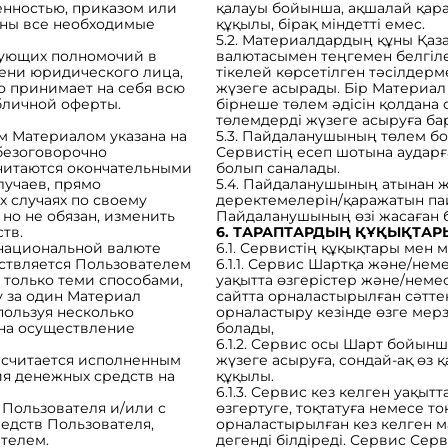
енностью, приказом или
қалауы бойынша, ақшалай қара
ены все необходимые
құқылы, бірақ міндетті емес.
5.2. Материалдардың құны Қаз
твующих полномочий в
валютасымен теңгемен белгіл
ени юридического лица,
тікелей көрсетілген тәсілдер
но принимает на себя всю
жүзеге асырады. Бір Материал
бличной оферты.
бірнеше төлем әдісін қолдана 
төлемдерді жүзеге асыруға б
ым Материалом указана на
5.3. Пайдаланушының төлем б
безоговорочно
Сервистің есеп шотына аударға
считаются окончательными
болып саналады.
лучаев, прямо
5.4. Пайдаланушының атынан
 случаях по своему
деректемелерін/қаражатын па
но не обязан, изменить
Пайдаланушының өзі жасаған б
тв.
6. ТАРАПТАРДЫҢ ҚҰҚЫҚТАРЫ
 национальной валюте
6.1. Сервистің құқықтары мен м
ествляется Пользователем
6.1.1. Сервис Шартқа және/не
 только теми способами,
уақытта өзгерістер және/неме
у за один Материал
сайтта орналастырылған сәтте
пользуя несколько
орналастыру кезінде өзге мерз
 на осуществление
болады,
6.1.2. Сервис осы Шарт бойын
е считается исполненным
жүзеге асыруға, сондай-ақ өз 
я денежных средств на
құқылы.
6.1.3. Сервис кез келген уақы
 Пользователя и/или с
өзгертуге, тоқтатуға немесе т
едств Пользователя,
орналастырылған кез келген м
телем.
дегенді білдіреді. Сервис Сер