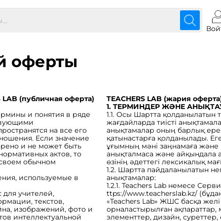
Вой
й оферты
AB (публичная оферта)
TEACHERS LAB (жария офер
1. ТЕРМИНДЕР ЖӘНЕ АНЫҚТ
ермины и понятия в ряде
1.1. Осы Шартта қолданылатын
твующими
жағдайларда тиісті анықтамал
ространятся на все его
анықтамалар оның барлық ере
ношения. Если значение
қатынастарға қолданылады. Ег
орено и не может быть
ұғымның мәні заңнамаға және 
нормативных актов, то
анықталмаса және айқындала 
 своем обычном
өзінің әдеттегі лексикалық м
1.2. Шартта пайдаланылатын не
ения, используемые в
анықтамалар:
1.2.1. Teachers Lab немесе Серв
с для учителей,
ttps://
www.teacherslab.kz/
(бұдан
рмации, текстов,
«Teachers Lab» ЖШС басқа же
йна, изображений, фото и
орналастырылған ақпараттар, 
тов интеллектуальной
элементтер, дизайн, суреттер