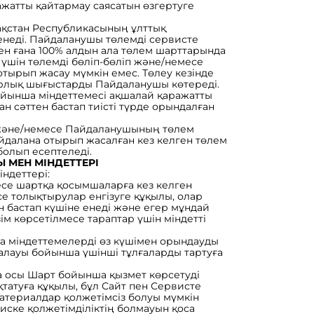
жатты қайтармау саясатын өзгертуге
ақстан Республикасының ұлттық
енеді. Пайдаланушы төлемді сервисте
мен ғана 100% алдын ала төлем шарттарында
 үшін төлемді бөліп-бөліп және/немесе
отырып жасау мүмкін емес. Төлеу кезінде
арлық шығыстарды Пайдаланушы көтереді.
ойынша міндеттемесі ақшалай қаражатты
н сәттен бастап тиісті түрде орындалған
 және/немесе Пайдаланушының төлем
йдалана отырып жасалған кез келген төлем
олып есептеледі.
 МЕН МІНДЕТТЕРІ
індеттері:
месе шартқа қосымшаларға кез келген
се толықтырулар енгізуге құқылы, олар
н бастап күшіне енеді және егер мұндай
ім көрсетілмесе тараптар үшін міндетті
ша міндеттемелерді өз күшімен орындауды
қалауы бойынша үшінші тұлғаларды тартуға
тта осы Шарт бойынша қызмет көрсетуді
оқтатуға құқылы, бұл Сайт пен Сервисте
атериалдар қолжетімсіз болуы мүмкін
виске қолжетімділіктің болмауын қоса