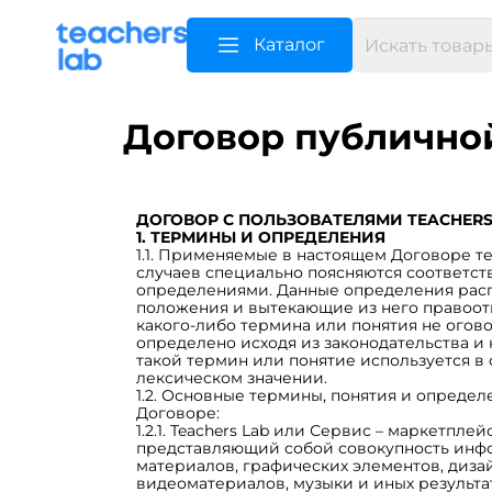
Каталог
Договор публично
ДОГОВОР С ПОЛЬЗОВАТЕЛЯМИ TEACHERS L
1. ТЕРМИНЫ И ОПРЕДЕЛЕНИЯ
1.1. Применяемые в настоящем Договоре т
случаев специально поясняются соответс
определениями. Данные определения расп
положения и вытекающие из него правоот
какого-либо термина или понятия не огов
определено исходя из законодательства и 
такой термин или понятие используется в
лексическом значении.
1.2. Основные термины, понятия и определ
Договоре:
1.2.1. Teachers Lab или Сервис – маркетплей
представляющий собой совокупность инфо
материалов, графических элементов, диза
видеоматериалов, музыки и иных результа