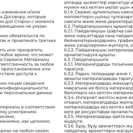
алғанда, қызметтер көрсетуді ө
мүмкін кез келген ықпал үшін
ть изменения и/или
6.1.4. Сервис құпиялылық сая
к Договору, которые
мәліметтерін үшінші тұлғалар
ми для Сторон с момента
саясаты және жеке деректерді 
размещении не указан
6.2. Пайдаланушының құқықтар
6.2.1. Пайдаланушы Шартқа сә
ение обязательств по
жеке мақсаттарда ғана пайдал
так и привлекать третьих
бейнематериалдармен, график
жеке үзінділерімен жүктеуге, 
вить или прекратить
6.2.2. Пайдаланушы материалд
 любое время, что может
орналастыруға құқылы.
на Сервисе Материалы
6.3. Пайдаланушыға:
ответственность за любое
6.3.1. Материалдарды толығымен
, приостановление или
таратуға;
тствие доступа к
6.3.2. Радио, теледидар және т.
арқылы материалдарды тарату
тьим лицам сведения
6.3.3. Материалдарды жаңғырту
й конфиденциальности
мақсатына ие болса материал
и персональных данных
бөліктерін кез келген матери
6.3.4. Интернет желісін және 
отырып, материалдарды жалпы 
Материалы в соответствии
материалдарды кез келген ве
оему усмотрению:
өзге де ресурстарда орналасты
писями,
6.3.5. Материалдарды қайта өң
ениями, как целиком,
өңдеуге;
6.3.6. Бұзу, бұзу әрекеттерін 
териал на любом своем
пайдалану әрекеттерін жасауға