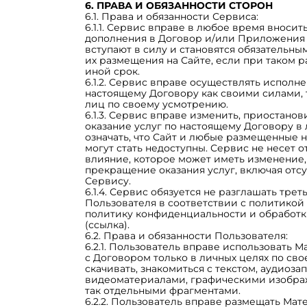
6. ПРАВА И ОБЯЗАННОСТИ СТОРОН
6.1. Права и обязанности Сервиса:
6.1.1. Сервис вправе в любое время вноси
дополнения в Договор и/или Приложения 
вступают в силу и становятся обязательны
их размещения на Сайте, если при таком 
иной срок.
6.1.2. Сервис вправе осуществлять исполн
настоящему Договору как своими силами, 
лиц по своему усмотрению.
6.1.3. Сервис вправе изменить, приостано
оказание услуг по настоящему Договору в
означать, что Сайт и любые размещенные 
могут стать недоступны. Сервис не несет 
влияние, которое может иметь изменение
прекращение оказания услуг, включая отсу
Сервису.
6.1.4. Сервис обязуется не разглашать тре
Пользователя в соответствии с политико
политику конфиденциальности и обработк
(ссылка).
6.2. Права и обязанности Пользователя:
6.2.1. Пользователь вправе использовать 
с Договором только в личных целях по св
скачивать, знакомиться с текстом, аудиоза
видеоматериалами, графическими изображ
так отдельными фрагментами.
6.2.2. Пользователь вправе размещать Ма