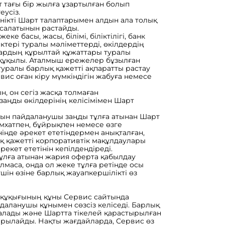
т тағы бір жылға ұзартылған болып
еусіз.
інікті Шарт талаптарымен алдын ала толық
асалатынын растайды.
еке басы, жасы, білімі, біліктілігі, банк
тері туралы мәліметтерді, өкілдердің
алардың құрылтай құжаттары туралы
 құқылы. Аталмыш ережелер бұзылған
уралы барлық қажетті ақпаратты растау
ис оған кіру мүмкіндігін жабуға немесе
н, он сегіз жасқа толмаған
аңды өкілдерінің келісімімен Шарт
атын пайдаланушы заңды тұлға атынан Шарт
імхатпен, бұйрықпен немесе өзге
інде әрекет ететіндермен анықталған,
 қажетті корпоративтік мақұлдаулары
рекет ететінін кепілдендіреді.
тұлға атынан жария оферта қабылдау
олмаса, онда ол жеке тұлға ретінде осы
ін өзіне барлық жауапкершілікті өз
у құқығының құны Сервис сайтында
йдаланушы құнымен сөзсіз келіседі. Барлық
алады және Шартта тікелей қарастырылған
арылайды. Нақты жағдайларда, Сервис өз