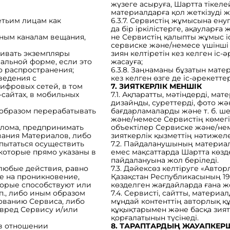
жүзеге асыруға, Шартта тікеле
материалдарға қол жеткізуді ж
ретьим лицам как
6.3.7. Сервистің жұмысына енуг
да бір іркілістерге, ақауларға 
тным каналам вещания,
не Сервистің қалыпты жұмыс іс
сервиске және/немесе үшінші т
ливать экземпляры
зиян келтіретін кез келген іс-
альной форме, если это
жасауға;
 распространения;
6.3.8. Заңнаманы бұзатын мат
ведения с
кез келген өзге де іс-әрекетт
ифровых сетей, в том
7. ЗИЯТКЕРЛІК МЕНШІК
сайтах, в мобильных
7.1. Ақпаратты, мәтіндерді, м
дизайнды, суреттерді, фото ж
м образом перерабатывать
бағдарламаларды және т. б. ше
және/немесе Сервистің көмегі
взлома, предпринимать
объектілер Сервиске және/нем
ания Материалов, либо
зияткерлік қызметтің нәтижел
пытаться осуществить
7.2. Пайдаланушының материа
 которые прямо указаны в
емес мақсаттарда Шартта көзд
пайдалануына жол беріледі.
 любые действия, равно
7.3. Дәйексөз келтіруге «Авто
ые на проникновение,
Қазақстан Республикасының 1
оторые способствуют или
көзделген жағдайларда ғана жо
.п., либо иным образом
7.4. Сервисті, сайтты, матер
ованию Сервиса, либо
мұндай контенттің авторлық құ
вред Сервису и/или
құқықтарымен және басқа зия
қорғалатынын түсінеді.
 в отношении
8. ТАРАПТАРДЫҢ ЖАУАПКЕРШІ