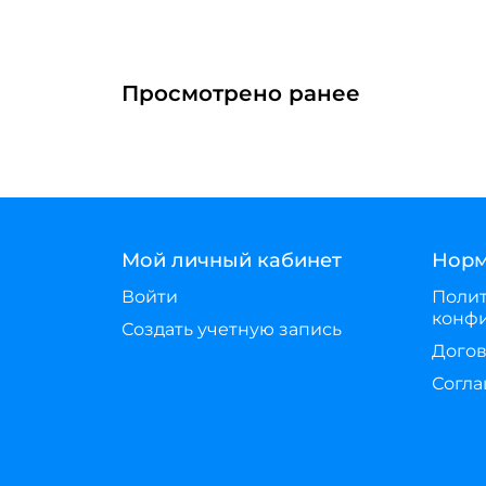
Просмотрено ранее
Мой личный кабинет
Норм
Войти
Поли
конф
Создать учетную запись
Догов
Согла