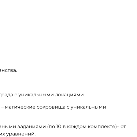
нства.
града с уникальными локациями.
 – магические сокровища с уникальными
зными заданиями (по 10 в каждом комплекте)– от
их уравнений.