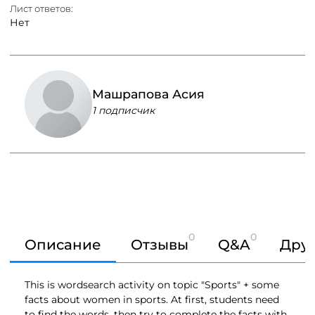
Лист ответов:
Нет
Машрапова Асия
1 подписчик
0
0
Описание
Отзывы
Q&A
Друг
This is wordsearch activity on topic "Sports" + some
facts about women in sports. At first, students need
to find the words, then try to complete the facts with