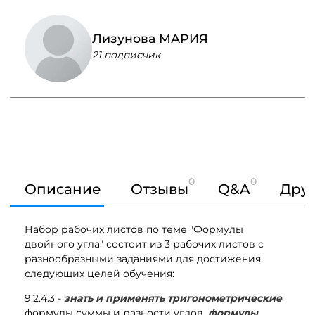
Лизунова МАРИЯ
21 подписчик
0
0
Описание
Отзывы
Q&A
Друг
Набор рабочих листов по теме "Формулы
двойного угла" состоит из 3 рабочих листов с
разнообразными заданиями для достижения
следующих целей обучения:
9.2.4.3 -
знать и применять тригонометрические
формулы
суммы и разности углов,
формулы