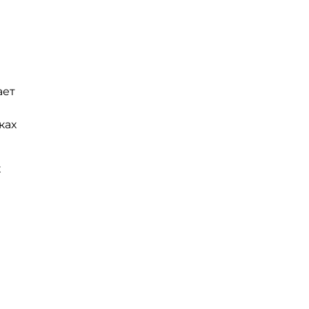
ает
ках
х