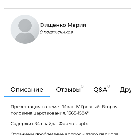
Фищенко Мария
0 подписчиков
0
0
Описание
Отзывы
Q&A
Друг
Презентация по теме "Иван IV Грозный. Вторая
половина царствования. 1565-1584"
Содержит 34 слайда. Формат: pptx.
Отражены проблемные вопросы этого периода