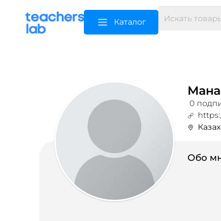
Каталог
Мана
0 подпи
https
Казах
Обо мн