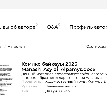
0
0
ывы об авторе
Q&A
Профиль авто
т : 1 материал
Сортироват
Комикс байқауы 2026
Manash_Asylai_Alpamys.docx
Данный материал представляет собой авторски
котором образ легендарного героя Алпамыса 
современном образовательном контексте. Гла
Предметы:
Художественный труд ,
Конкурс E
оказывается в школе будущего и понимает, что
Уровень:
Начальная школа
заключается не только в физической мощи, но и
Тип:
Для учеников
мышлении и умении работать в команде.Комик
формирование у обучающихся интереса к обуч
критического мышления, уважения к знаниям 
ответственности. Через художественный сюжет