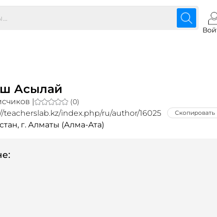
Вой
ш Асылай
счиков |
(0)
://teacherslab.kz/index.php/ru/author/16025
Скопировать
стан, г. Алматы (Алма-Ата)
е: