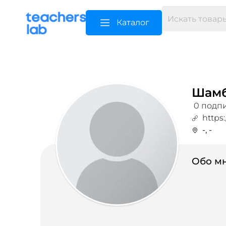
Каталог
Шамб
0 подпи
https
-, -
Обо мн