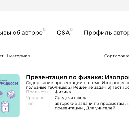
0
0
ывы об авторе
Q&A
Профиль авто
т : 1 материал
Сортироват
Презентация по физике: Изопр
Содержание презентации по теме Изопроцессы:
полезные таблицы; 2) Решение задач; 3) Тестир
4) Список литературы
Предметы:
Физика
Уровень:
Средняя школа
Тип:
авторские задачи по предметам ,
презентации ,
Для учителей