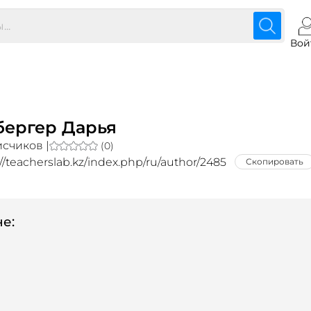
Вой
ергер Дарья
счиков |
(0)
://teacherslab.kz/index.php/ru/author/2485
Скопировать
е: