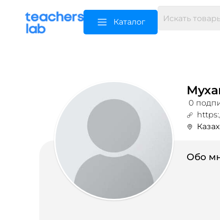
Каталог
Муха
0 подпи
https
Казах
Обо мн