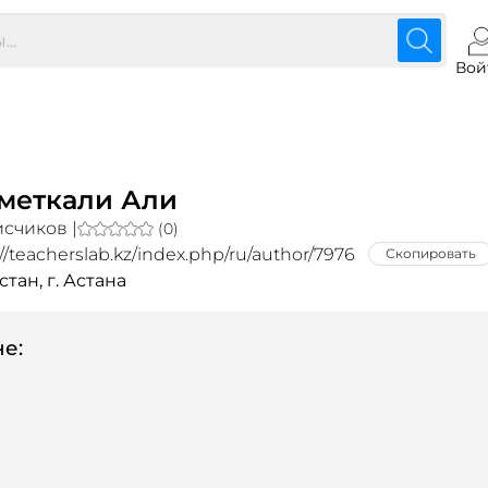
Вой
меткали Али
счиков |
(0)
://teacherslab.kz/index.php/ru/author/7976
Скопировать
стан, г. Астана
е: