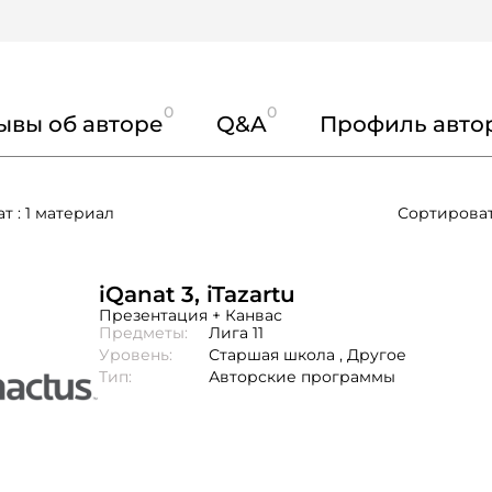
0
0
ывы об авторе
Q&A
Профиль авто
т : 1 материал
Сортироват
iQanat 3, iTazartu
Презентация + Канвас
Предметы:
Лига 11
Уровень:
Старшая школа ,
Другое
Тип:
Авторские программы