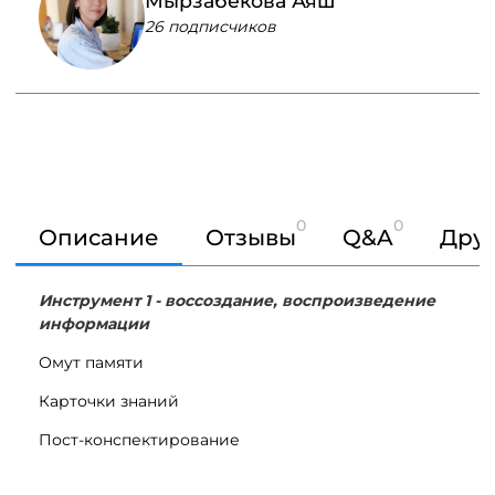
Мырзабекова Аяш
26 подписчиков
0
0
Описание
Отзывы
Q&A
Друг
Инструмент 1 - воссоздание, воспроизведение
информации
Омут памяти
Карточки знаний
Пост-конспектирование