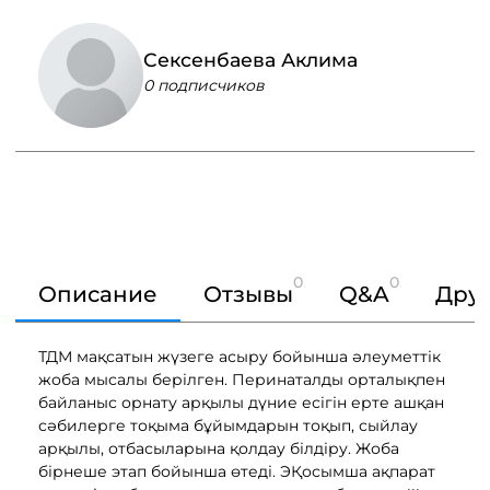
Сексенбаева Аклима
0 подписчиков
0
0
Описание
Отзывы
Q&A
Друг
ТДМ мақсатын жүзеге асыру бойынша әлеуметтік
жоба мысалы берілген. Перинаталды орталықпен
байланыс орнату арқылы дүние есігін ерте ашқан
сәбилерге тоқыма бұйымдарын тоқып, сыйлау
арқылы, отбасыларына қолдау білдіру. Жоба
бірнеше этап бойынша өтеді. ЭҚосымша ақпарат