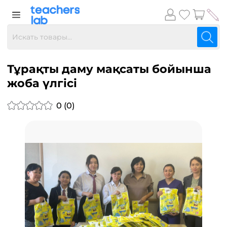
Тұрақты даму мақсаты бойынша
жоба үлгісі
0 (0)