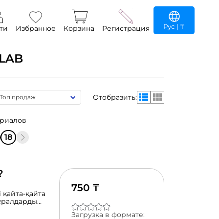
Рус
| ₸
ти
Избранное
Корзина
Регистрация
LAB
Отобразить:
ериалов
18
?
750 ₸
 қайта-қайта
құралдарды
деше мына
Загрузка в формате:
кемдегіш