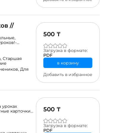
в //
500 ₸
ильные,
уроков!-
аблоны во время
Загрузка в формате:
статьи на сайте,
PDF
ассе.-
а,
Старшая
 комплект
в корзину
ние
учеников,
Для
Добавить в избранное
 уроках
500 ₸
тные карточки
– слог. Для
ное цветовое
сным цветом,
Загрузка в формате:
 – зеленым).
PDF