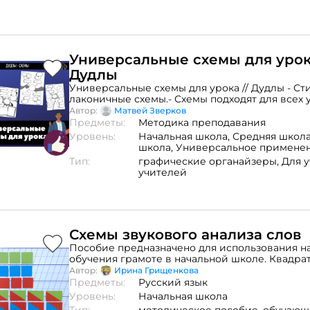
Универсальные схемы для уроко
Дудлы
Универсальные схемы для урока // Дудлы - Ст
лаконичные схемы.- Схемы подходят для всех 
Ученики (студенты) могут заполнять схемы-ш
Автор:
Матвей Зверков
занятия, после прочтения главы учебника или 
Предметы:
Методика преподавания
дома.- Этот вид работы легко реализовать в кл
Уровень:
Начальная школа,
Средняя школ
Наглядные схемы легче изучать, усваивать. В
школа,
Универсальное примене
входит 10 разных схем.
Тип:
графические органайзеры,
Для 
учителей
Схемы звукового анализа слов
Пособие предназначено для использования на
обучения грамоте в начальной школе. Квадра
обозначают отдельную букву, а прямоугольные 
Автор:
Ирина Грищенкова
обозначения звуков использовано традицион
Предметы:
Русский язык
кодирование (гласный звук обозначается кра
Уровень:
Начальная школа
твердый согласный – синим, мягкий согласный