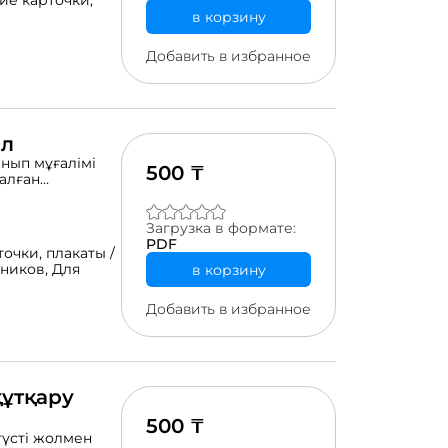
е карточки,
в корзину
льные карточки
гов с цветовой
вердый
Добавить в избранное
ягкий
ал
ынып мұғалімі
500 ₸
алған
Загрузка в формате:
PDF
точки,
плакаты /
еников,
Для
в корзину
Добавить в избранное
құтқару
500 ₸
түсті жолмен