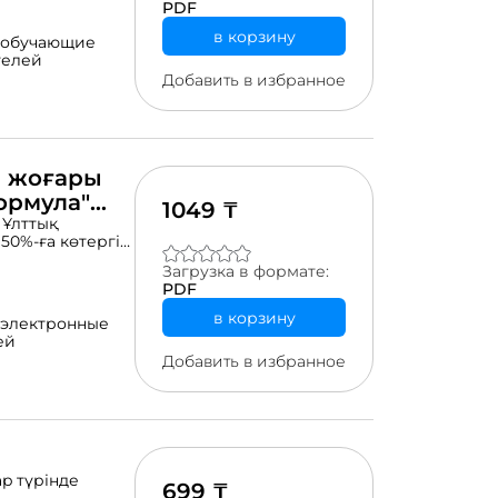
PDF
, кейіптеу,
в корзину
обучающие
литота, арнау,
телей
мдары бар.
Добавить в избранное
елікті
әдеби мысалдар
пайдалы
н жоғары
ормула"
1049 ₸
 Ұлттық
50%-ға көтергісі
изика бойынша
Загрузка в формате:
атар әр
PDF
рделі
змұнда
в корзину
электронные
 қалаған
ей
оиск" арқылы да
Добавить в избранное
p түрінде
699 ₸