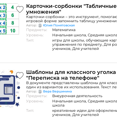
Карточки-сорбонки "Табличные
умножения"
Карточки-сорбонки – это инструмент, помога
игровой форме запомнить таблицу умножени
Автор:
Юлия Понятовская
Предметы:
Математика
Уровень:
Начальная школа,
Средняя школ
Тип:
игры для школы,
обучающие карт
упражнения по предмету,
Для р
учеников,
Для учителей
Шаблоны для классного уголка
"Переписка на телефоне"
В документе представлены шаблоны для класс
один из вариантов их использования. Текст ле
Шаблоны можно использовать и в учебном пр
Автор:
Вера Вершинина
PDF, Word Количество страниц: 5
Предметы:
Внеурочная деятельность
Уровень:
Начальная школа,
Средняя школ
школа
Тип:
креативные идеи для оформлени
учеников,
Для учителей