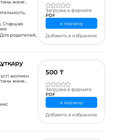
етаны және
кті қол жетімді
Загрузка в формате:
тағы
ятельность,
PDF
в корзину
а,
Старшая
ние
Для родителей,
Добавить в избранное
құтқару
500 ₸
түсті жолмен
етаны және
кті қол жетімді
Загрузка в формате:
тағы
PDF
в корзину
икс
Добавить в избранное