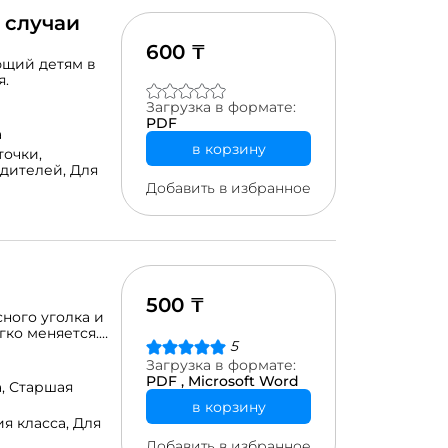
 случаи
600 ₸
ющий детям в
я.
Загрузка в формате:
PDF
а
в корзину
очки,
одителей,
Для
Добавить в избранное
500 ₸
ного уголка и
гко меняется.
5
оцессе. Формат:
Загрузка в формате:
PDF ,
Microsoft Word
а,
Старшая
в корзину
я класса,
Для
Добавить в избранное