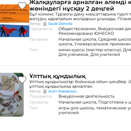
Жалқауларға арналған әлемді 
жөніндегі нұсқау 2 деңгей
Бұл комикс Тұрақты даму мақсаттарына түрлі-
жетудің қарапайым жолдарын ұсынады. План
қоршаған ортаны сақтауға ықпал ететін күнделі
Автор:
Saule Zeinolla
әрекеттер туралы оңай айтылған. Барлық жас
Предметы:
Обществознание,
Внеурочная де
оқырмандарға ұсынылады.
Рекомендовано ЮНЕСКО
Уровень:
Начальная школа,
Средняя школ
школа,
Универсальное примене
Тип:
мини-курсы (мастер-классы),
Для
Для учеников,
Для учителей
Ұлттық құндылық
Ұлттық құндылықтар бойынша ойын шеңбер. 
ұлттық құндылыкқа арналған.
Автор:
Асет Ахжархын
Предметы:
Внеурочная деятельность
Уровень:
Начальная школа,
Подготовка к 
Тип:
игры для школы,
тематические 
учителей