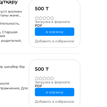
құтқару
500 ₸
түсті жолмен
етаны және
кті қол жетімді
Загрузка в формате:
тағы
ятельность,
PDF
в корзину
а,
Старшая
ние
 родителей,
Добавить в избранное
Әр шеңбер бір
500 ₸
Загрузка в формате:
школе
PDF
упражнения,
Для
в корзину
Добавить в избранное