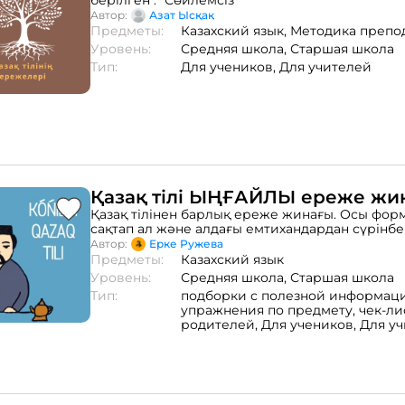
берілген . "Сөйлемсіз"
Автор:
Азат Ысқақ
Предметы:
Казахский язык,
Методика препо
Уровень:
Средняя школа,
Старшая школа
Тип:
Для учеников,
Для учителей
Қазақ тілі ЫҢҒАЙЛЫ ереже жи
Қазақ тілінен барлық ереже жинағы. Осы фор
сақтап ал және алдағы емтихандардан сүрінбей 
Фонетика (дыбыс, буын, үндестік заңы) 2. Мор
Автор:
Ерке Ружева
(қосымша, күрделі сөз) 3. Лексика (сөз таптары,
Предметы:
Казахский язык
жұрнақтары, түрленуі, жалпы лексика, кәсіби
Уровень:
Средняя школа,
Старшая школа
4. Синтаксис (сөздің байланысуы, сөйлем мүш
Тип:
подборки с полезной информаци
сөйлем түрлері) 5.
упражнения по предмету,
чек-ли
родителей,
Для учеников,
Для у