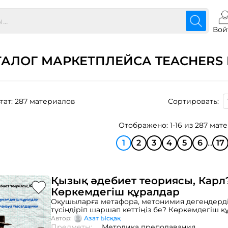
Вой
ТАЛОГ МАРКЕТПЛЕЙСА TEACHERS 
тат: 287 материалов
Сортировать:
Отображено: 1-16 из 287 мат
1
2
3
4
5
6
...
17
Қызық әдебиет теориясы, Карл
Көркемдегіш құралдар
Оқушыларға метафора, метонимия дегендерді
түсіндіріп шаршап кеттіңіз бе? Көркемдегіш 
іздестіруге оқушылардың ынтасы жоқ па? Ен
Автор:
Азат Ысқақ
заманауи мысалдар сіздің сабағыңыздың көр
Предметы:
Методика преподавания