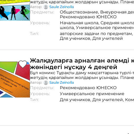
жетудің қарапайым жолдарын ұсынады. План
қоршаған ортаны сақтауға ықпал ететін күнделі
Автор:
Saule Zeinolla
әрекеттер туралы оңай айтылған. Барлық жас
Предметы:
Обществознание,
Внеурочная де
оқырмандарға ұсынылады.
Рекомендовано ЮНЕСКО
Уровень:
Начальная школа,
Средняя школ
школа,
Универсальное примене
Тип:
авторские задачи по предметам,
Для учеников,
Для учителей
Жалқауларға арналған әлемді 
жөніндегі нұсқау 4 деңгей
Бұл комикс Тұрақты даму мақсаттарына түрлі-
жетудің қарапайым жолдарын ұсынады. План
қоршаған ортаны сақтауға ықпал ететін күнделі
Автор:
Saule Zeinolla
әрекеттер туралы оңай айтылған. Барлық жас
Предметы:
Рекомендовано ЮНЕСКО
оқырмандарға ұсынылады.
Уровень:
Универсальное применение
Тип:
Для учеников,
Для учителей,
Ком