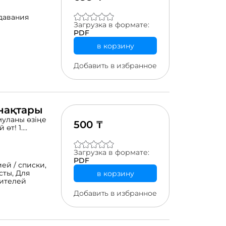
давания
Загрузка в формате:
PDF
в корзину
Добавить в избранное
нақтары
муланы өзіңе
500 ₸
өт! 1.
фология
 етістік
 сөздер жинағы)
Загрузка в формате:
елері, жай
PDF
ей / списки,
сты,
Для
в корзину
чителей
Добавить в избранное