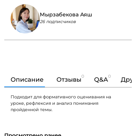
Мырзабекова Аяш
26 подписчиков
0
0
Описание
Отзывы
Q&A
Друг
Подходит для формативного оценивания на
уроке, рефлексия и анализ понимания
пройденной темы.
Просмотрено ранее