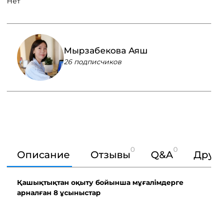
Нет
Мырзабекова Аяш
26 подписчиков
0
0
Описание
Отзывы
Q&A
Друг
Қашықтықтан оқыту бойынша мұғалімдерге
арналған 8 ұсыныстар