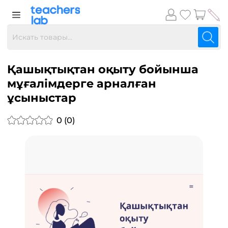
Қашықтықтан оқыту бойынша
мұғалімдерге арналған
ұсыныстар
0 (0)