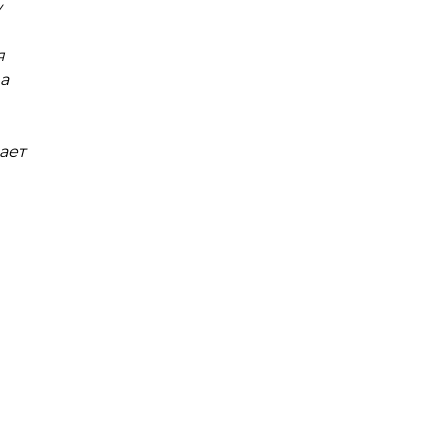
у
я
а
ает