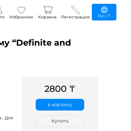
Рус
| ₸
ти
Избранное
Корзина
Регистрация
у “Definite and
2800 ₸
в корзину
 ,
Для
Купить