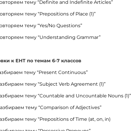
торяем тему “Definite and Indefinite Articles”
торяем тему “Prepositions of Place (1)”
овторяем тему “Yes/No Questions”
повторяем тему “Understanding Grammar”
вки к ЕНТ по темам 6-7 классов
азбираем тему “Present Continuous”
збираем тему “Subject Verb Agreement (1)”
азбираем тему “Countable and Uncountable Nouns (1)
азбираем тему “Comparison of Adjectives”
бираем тему “Prepositions of Time (at, on, in)
азбираем тему “Possessive Pronouns”