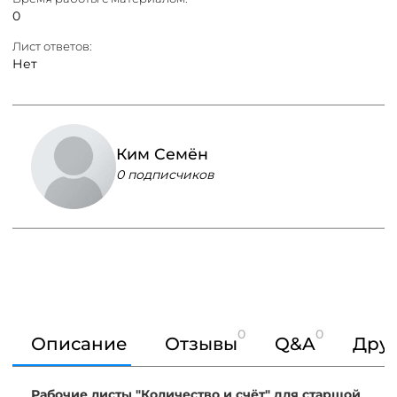
0
Лист ответов:
Нет
Ким Семён
0 подписчиков
0
0
Описание
Отзывы
Q&A
Друг
Рабочие листы "Количество и счёт" для старшой