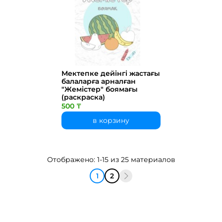
Мектепке дейінгі жастағы
балаларға арналған
"Жемістер" боямағы
(раскраска)
500 ₸
в корзину
Отображено: 1-15 из 25 материалов
1
2