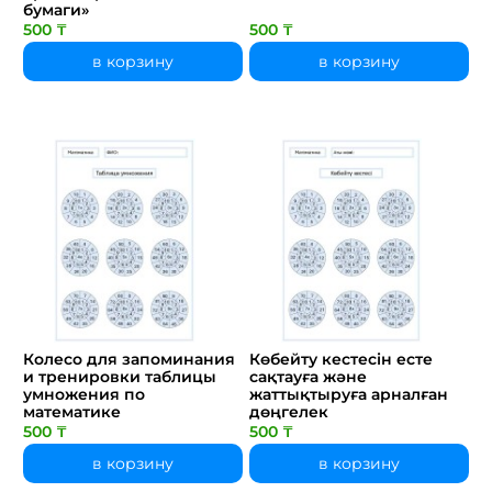
бумаги»
500 ₸
500 ₸
в корзину
в корзину
Колесо для запоминания
Көбейту кестесін есте
и тренировки таблицы
сақтауға және
умножения по
жаттықтыруға арналған
математике
дөңгелек
500 ₸
500 ₸
в корзину
в корзину