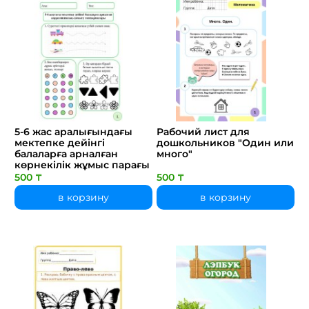
5-6 жас аралығындағы
Рабочий лист для
мектепке дейінгі
дошкольников "Один или
балаларға арналған
много"
көрнекілік жұмыс парағы
500 ₸
500 ₸
в корзину
в корзину