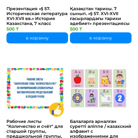
Презентация «§ 57.
Қазақстан тарихы. 7
Историческая литература
сынып. «§ 57. XVI-XVII
XVI-XVII вв.» История
ғасырлардағы тарихи
Казахстана, 7 класс
әдебиет» презентациясы
500 ₸
500 ₸
в корзину
в корзину
Рабочие листы
Балаларға арналған
"Количество и счёт" для
суретті әліппе / казахский
старшой группы,
алфавит с
предшкольной группы,
изображениями для