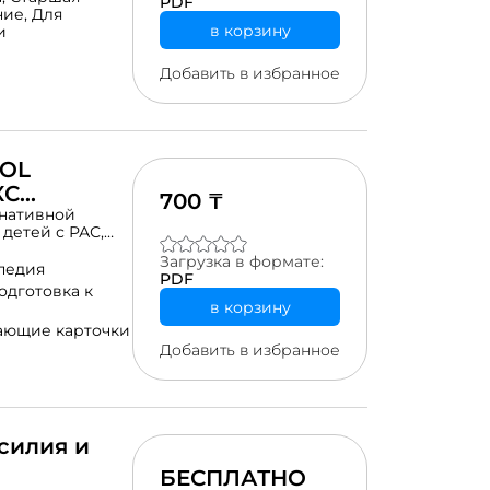
PDF
ние,
Для
в корзину
и
Добавить в избранное
OOL
КС
700 ₸
рнативной
детей с РАС,
и
Загрузка в формате:
 доска «I WANT
педия
PDF
ы.12 базовых
одготовка к
ue, Read, Clean,
в корзину
ски для
ающие карточки
 Все подписи и
Добавить в избранное
казахском и
ации по
м начальных
силия и
БЕСПЛАТНО