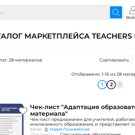
Вой
ТАЛОГ МАРКЕТПЛЕЙСА TEACHERS 
тат: 28 материалов
Сортировать:
Отображено: 1-16 из 28 мат
1
2
Чек-лист "Адаптация образова
материала"
Чек-лист предназначен для учителей, работа
инклюзивного образования, и представляет с
которые важно продумать и выполнить при а
Автор:
Мария Позывайлова
учебного материала. Чек-лист составлен на о
Предметы:
Специальное образование