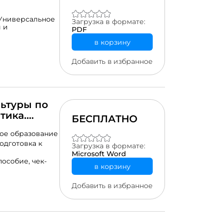
Универсальное
Загрузка в формате:
 и
PDF
в корзину
Добавить в избранное
льтуры по
тика.
БЕСПЛАТНО
ое образование
ачели»,
одготовка к
Загрузка в формате:
Microsoft Word
пособие,
чек-
в корзину
Добавить в избранное