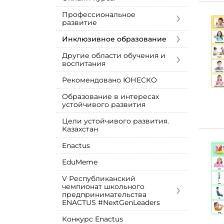
›
Профессиональное
развитие
›
Инклюзивное образование
›
Другие области обучения и
воспитания
Рекомендовано ЮНЕСКО
Образование в интересах
устойчивого развития
Цели устойчивого развития.
Казахстан
Enactus
EduMeme
V Республиканский
›
чемпионат школьного
предпринимательства
ENACTUS #NextGenLeaders
Конкурс Enactus