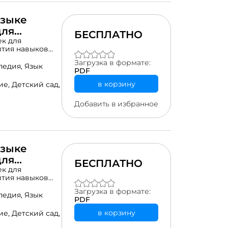
языке
для
БЕСПЛАТНО
к для
ития навыков
етей с особыми
Загрузка в формате:
ючая
педия,
Язык
PDF
 основа:
 и в рамках
в корзину
ие,
Детский сад,
.Целевая
я, педагоги-
Добавить в избранное
 и
ает внедрять
ые средства
к визуальное
для расширения
мате PDF CMYK
языке
инированию. В
для
БЕСПЛАТНО
териал
к для
и приобретении
ития навыков
етей с особыми
Загрузка в формате:
ючая
педия,
Язык
PDF
 основа:
 и в рамках
в корзину
ие,
Детский сад,
.Целевая
я, педагоги-