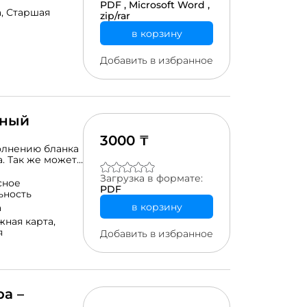
PDF ,
Microsoft Word ,
 сотрудничества
а,
Старшая
zip/rar
вания" (РООИ
в корзину
Добавить в избранное
ьный
3000 ₸
олнению бланка
. Так же может
разработке
Загрузка в формате:
обыми
сное
PDF
ьность
в корзину
а
ная карта,
я
Добавить в избранное