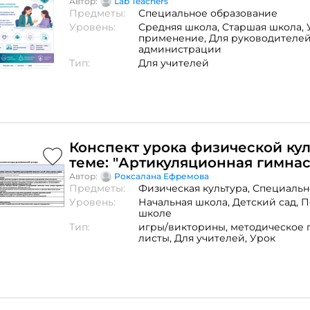
несовершеннолетних
Автор:
Lab Teachers
Предметы:
Специальное образование
Уровень:
Средняя школа,
Старшая школа,
применение,
Для руководителей
администрации
Тип:
Для учителей
Конспект урока физической ку
теме: "Артикуляционная гимнас
Упражнения артикуляционной
Автор:
Роксалана Ефремова
Предметы:
Физическая культура,
Специальн
гимнастики: для губ и языка «к
Уровень:
Начальная школа,
Детский сад,
П
«горка»."
школе
Тип:
игры/викторины,
методическое 
листы,
Для учителей,
Урок