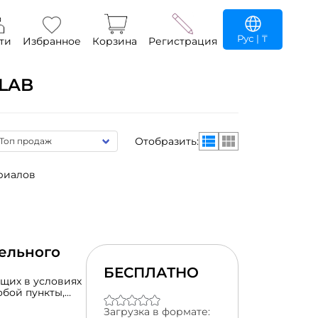
Рус
| ₸
ти
Избранное
Корзина
Регистрация
LAB
Отобразить:
ериалов
тельного
БЕСПЛАТНО
ющих в условиях
обой пункты,
даптации
Загрузка в формате:
снове