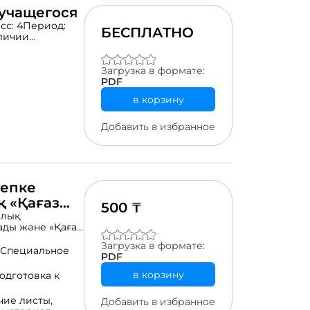
 учащегося
сс: 4Период:
БЕСПЛАТНО
аличии
к
тение· Читать
Загрузка в формате:
авную
PDF
ние,
в корзину
ормлять
 и пунктуации
Добавить в избранное
тепке
 «Қағаз
500 ₸
ациялары»
ялық
ады және «Қағаз
ырыбын қамтиды.
Загрузка в формате:
ғдар жасауды
Специальное
PDF
нұсқауларды
ы түрлі
в корзину
одготовка к
р түстермен
фигуралардың
чие листы,
Добавить в избранное
ың санын санап,