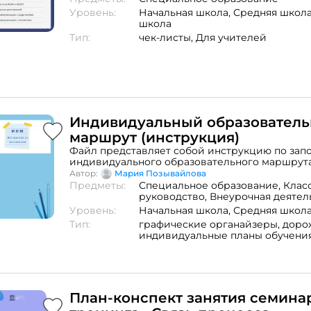
материалов сборника "Стратегии командного
Уровень:
Начальная школа,
Средняя школ
в реализации инклюзивной практики образо
школа
"Перспектива", 2012).
Тип:
чек-листы,
Для учителей
Индивидуальный образовател
маршрут (инструкция)
Файл представляет собой инструкцию по зап
индивидуального образовательного маршрута
быть использован как пошаговый алгоритм в 
Автор:
Мария Позывайлова
индивидуального маршрута для ученика с ос
Предметы:
Специальное образование,
Клас
образовательными потребностями.
руководство,
Внеурочная деятел
Уровень:
Начальная школа,
Средняя школ
Тип:
графические органайзеры,
дорож
индивидуальные планы обучени
План-конспект занятия семинара –