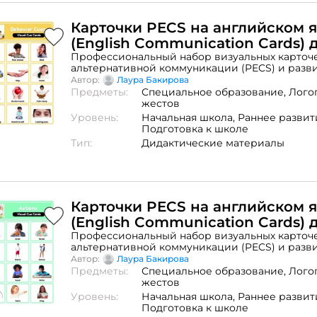
Карточки PECS на английском 
(English Communication Cards) 
инклюзии.
Профессиональный набор визуальных карточе
альтернативной коммуникации (PECS) и разв
речи. Материал разработан специально для д
Автор:
Лаура Бакирова
образовательными потребностями (ООП), вкл
Предметы:
Специальное образование,
Лого
РАС. Основные характеристики: Методическая
жестов
Идеально подходят для работы по методу PECS
Уровень:
Начальная школа,
Раннее развит
ABA-терапии (прикладной анализ поведения)
Подготовка к школе
аудитория: Учителя инклюзивного образовани
Тип:
Дидактические материалы
ассистенты (тьюторы), логопеды, дефектологи
родители.Язык: Английский (English) — помог
элементы иностранного языка через привычн
коммуникации.Применение: Используются ка
расписание, карточки просьб и инструмент 
словарного запаса. В наборе: карточки в фор
Карточки PECS на английском 
для профессиональной печати, готовых к лам
(English Communication Cards) 
формате pptx с функцией редактирования ма
инклюзии.
Профессиональный набор визуальных карточе
высылается по почте m2lrbkrv@gmail.com пр
альтернативной коммуникации (PECS) и разв
методичек и по запросу.
речи. Материал разработан специально для д
Автор:
Лаура Бакирова
образовательными потребностями (ООП), вкл
Предметы:
Специальное образование,
Лого
РАС. Основные характеристики: Методическая
жестов
Идеально подходят для работы по методу PECS
Уровень:
Начальная школа,
Раннее развит
ABA-терапии (прикладной анализ поведения)
Подготовка к школе
аудитория: Учителя инклюзивного образовани