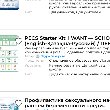
школа,
Универсальное примене
руководителей и администраци
Тип:
Для учеников,
Для учителей
PECS Starter Kit: I WANT — SCH
(English-Қазақша-Русский) / ПЕ
карточки для школы
Универсальный визуальный набор для альте
коммуникации (PECS). Идеально подходит для 
задержкой речи и особыми образовательным
Автор:
Лаура Бакирова
потребностями.В комплекте:Коммуникативная
Предметы:
Специальное образование,
Лого
— SCHOOL» (Я хочу — Школа) с шаблоном фраз
Уровень:
Раннее развитие,
Детский сад,
П
карточек действий (Write, Draw, Paint, Color, Gl
школе
Help, Count, Learn, Play, Cut).Пустой шаблон до
Тип:
Дидактические материалы,
обуч
индивидуальной работы.Особенности:3 языка:
инструкции продублированы на английском, 
русском.Готов к печати: Формат А4, высокое
разрешение.Инструкция: Включены рекоменд
подготовке (печать, ламинация, липучки).Кому
подойдет: Логопедам, дефектологам, учителя
классов и английского языка, родителям.
Профилактика сексуального на
ранней беременности среди