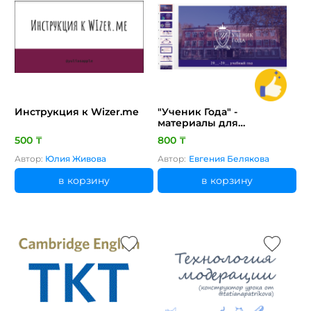
Инструкция к Wizer.me
"Ученик Года" -
материалы для
организации школьного
500 ₸
800 ₸
конкурса
Автор:
Юлия Живова
Автор:
Евгения Белякова
в корзину
в корзину