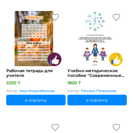
Рабочая тетрадь для
Учебно-методическое
учителя
пособие "Современные
педагогические
2200 ₸
1800 ₸
технологии как ресурс
инновационного
Автор:
Аяш Мырзабекова
Автор:
Татьяна Патрикова
развития коллектива
образовательной
в корзину
в корзину
организации"