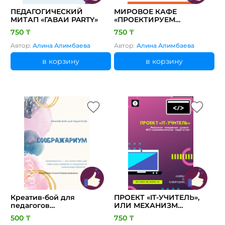
ПЕДАГОГИЧЕСКИЙ
МИРОВОЕ КАФЕ
МИТАП «ГАВАИ PARTY»
«ПРОЕКТИРУЕМ
ОБРАЗОВАНИЕ
750 ₸
750 ₸
БУДУЩЕГО»
Автор:
Алина Алимбаева
Автор:
Алина Алимбаева
в корзину
в корзину
Креатив-бой для
ПРОЕКТ «IT-УЧИТЕЛЬ»,
педагогов
ИЛИ МЕХАНИЗМ
«СООБРАЖАРИУМ»
ПОВЫШЕНИЯ УРОВНЯ
500 ₸
750 ₸
ИКТ - КОМПЕТЕНТНОСТИ