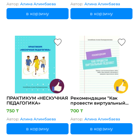
ПЕДАГОГОВ»
Автор:
Алина Алимбаева
Автор:
Алина Алимбаева
в корзину
в корзину
ПРАКТИКУМ «НЕСКУЧНАЯ
Рекомендации "Как
ПЕДАГОГИКА»
провести виртуальный
педсовет"
750 ₸
700 ₸
Автор:
Алина Алимбаева
Автор:
Алина Алимбаева
в корзину
в корзину