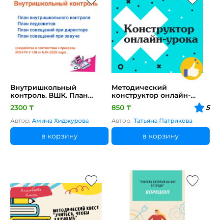
Внутришкольный
Методический
контроль. ВШК. План
конструктор онлайн-
педсоветов. План
урока
2300 ₸
850 ₸
5
совещаний при
директоре. План
Автор:
Амина Хиджурова
Автор:
Татьяна Патрикова
совещаний при завуче.
в корзину
в корзину