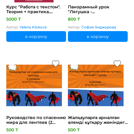
Курс "Работа с текстом".
Панорамный урок
Теория + практика.
"Лягушка -
Русский язык Я1 и Я2. 30
путешественница". План
5000 ₸
800 ₸
занятий. Подготовка в
и презентация
НИШ. 6-7 классы
Автор:
Yelena Klokova
Автор:
София Хиджурова
в корзину
в корзину
Руководство по спасению
Жалқауларға арналған
мира для лентяев (2
әлемді құтқару жөніндегі
уровень)
нұсқау 2 деңгей
500 ₸
500 ₸