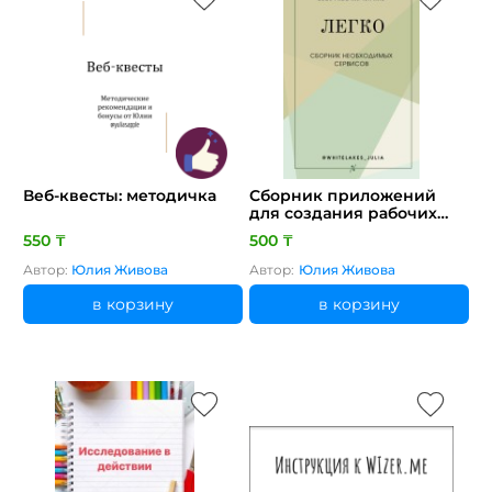
Веб-квесты: методичка
Сборник приложений
для создания рабочих
листов и тетрадей
550 ₸
500 ₸
[CLONE]
Автор:
Юлия Живова
Автор:
Юлия Живова
в корзину
в корзину