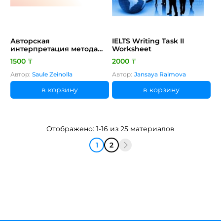
Авторская
IELTS Writing Task II
интерпретация метода
Worksheet
"Пирамида Минто" для
1500 ₸
2000 ₸
развития навыков
коммуникации
Автор:
Saule Zeinolla
Автор:
Jansaya Raimova
в корзину
в корзину
Отображено: 1-16 из 25 материалов
1
2