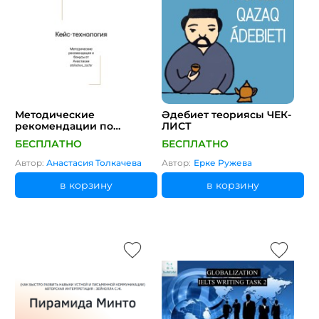
Методические
Әдебиет теориясы ЧЕК-
рекомендации по
ЛИСТ
реализации кейс-
БЕСПЛАТНО
БЕСПЛАТНО
технологии
Автор:
Анастасия Толкачева
Автор:
Ерке Ружева
в корзину
в корзину