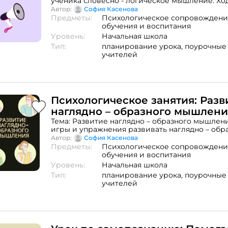
ученика словесно - логическое мышление. Ход
Психологический настрой.ІІ. Новый материал.
Автор:
София Касенова
«Сходства и отличия»Задание 2. «Составь пра
Предметы:
Психологическое сопровождени
Задание 3. «Применение предмета»Задание 4
обучения и воспитания
предложение»Задание 5. «Отгадай загадки»III.
Уровень:
Начальная школа
Психогимнастика
Тип:
планирование урока,
поурочные
учителей
Психологическое занятия: Разв
наглядно – образного мышлени
Тема: Развитие наглядно – образного мышлени
игры и упражнения развивать наглядно – обр
мышление ученика.Ход занятия І. Психологичес
Автор:
София Касенова
Новый материал.III. «Игра со словами»IV. Зад
Предметы:
Психологическое сопровождени
картинки» V. Задание «Нарисуй целое»VI. Зад
обучения и воспитания
по точкам»VII. Задание «Нарисуй точно также» V
Уровень:
Начальная школа
Кинезиологическая физминутка
Тип:
планирование урока,
поурочные
учителей