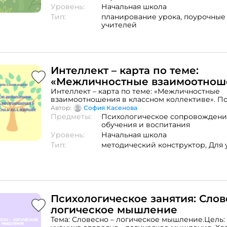
Уровень:
Начальная школа
Тип:
планирование урока,
поурочные
учителей
Интеллект – карта по теме:
«Межличностные взаимоотнош
классном коллективе»
Интеллект – карта по теме: «Межличностные
взаимоотношения в классном коллективе». 
разбор исследования межличностных отнош
Автор:
София Касенова
Предметы:
Психологическое сопровождени
обучения и воспитания
Уровень:
Начальная школа
Тип:
методический конструктор,
Для 
Психологическое занятия: Слов
логическое мышление
Тема: Словесно – логическое мышление.Цель: 