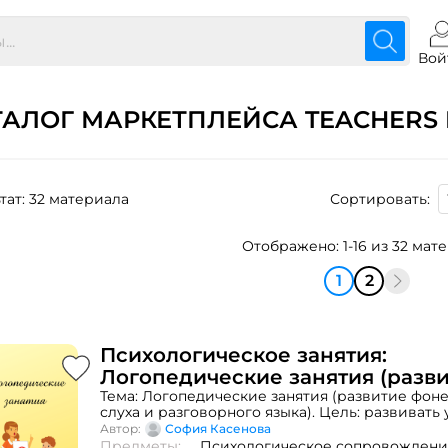
Вой
ТАЛОГ МАРКЕТПЛЕЙСА TEACHERS 
тат: 32 материала
Сортировать:
Отображено: 1-16 из 32 мат
1
2
Психологическое занятия:
Логопедические занятия (разв
фонематического слуха и разг
Тема: Логопедические занятия (развитие фон
слуха и разговорного языка). Цель: развивать 
языка)
фонематический слух и разговорный язык.Ход 
Автор:
София Касенова
Психологический настрой2. Новый материал.
Предметы:
Психологическое сопровождени