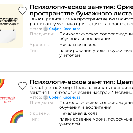
Психологическое занятия: Ори
пространстве бумажного листа
Тема: Ориентация на пространстве бумажного
развивать у ученика оринтацию на пространс
листа.Ход занятия 1. Психологический настро
Автор:
София Касенова
материал.Задание: «Графический диктант» За
Предметы:
Психологическое сопровождени
по точкам»Задание «Божья коровка» Задание «
обучения и воспитания
находится?»3. Психогимнастика
Уровень:
Начальная школа
Тип:
планирование урока,
поурочные
учителей
Психологическое занятия: Цве
Тема: Цветной мир. Цель: развивать восприят
занятия 1. Психологический настрой2. Новый
материал.Задание: «Фиолетовая сказка»Игра:
Автор:
София Касенова
нужного цвета".Задание: «Раскрась рисунок, 
Предметы:
Психологическое сопровождени
примеры»Задание «Рисунок - радуга»3. Психо
обучения и воспитания
Уровень:
Начальная школа
Тип:
планирование урока,
поурочные
учителей