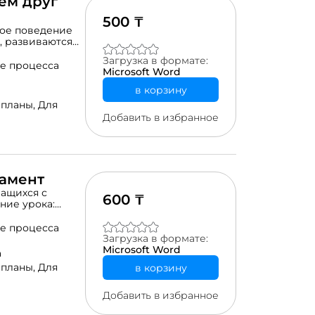
ем друг
500 ₸
ное поведение
, развиваются
ать другим, а
Загрузка в формате:
 к окружающим.
е процесса
Microsoft Word
й о понятии
ачи:- раскрыть
в корзину
витие умения
 планы,
Для
 позитивного
Добавить в избранное
ход урока
рамент
чащихся с
600 ₸
ние урока:
т.Виды
чь»*
е процесса
ческий – от
Загрузка в формате:
черная
Microsoft Word
а
овуВопросы на
 планы,
Для
в корзину
Добавить в избранное