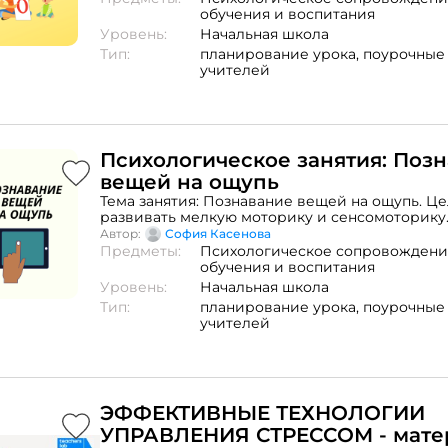
«Хлопни в ладоши»Игра: «Звуки перепутались
обучения и воспитания
«Назови скорее» Задание «Четвёртый лишний
Уровень:
Начальная школа
Психогимнастика «Пельмени»
Тип:
планирование урока,
поурочные
учителей
Психологическое занятия: Поз
вещей на ощупь
Тема занятия: Познавание вещей на ощупь. Це
развивать мелкую моторику и сенсомоторику
занятияВводная часть1. Психологический настр
Автор:
София Касенова
Сообщение целей урока (5 заданий)3. Психог
Предметы:
Психологическое сопровождени
Заключительная частьПодведение итогов заня
обучения и воспитания
Уровень:
Начальная школа
Тип:
планирование урока,
поурочные
учителей
ЭФФЕКТИВНЫЕ ТЕХНОЛОГИИ
УПРАВЛЕНИЯ СТРЕССОМ - мате