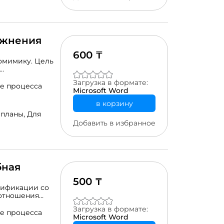
ажнения
600 ₸
омимику. Цель
адание 1.
Загрузка в формате:
ие «Изобрази
е процесса
Microsoft Word
я по развитию
дание 4.
в корзину
киЗадание 5.
 планы,
Для
ета»3.
Добавить в избранное
ький сидит»)
бная
500 ₸
тификации со
отношения
гозор.Подробный
Загрузка в формате:
е процесса
Microsoft Word