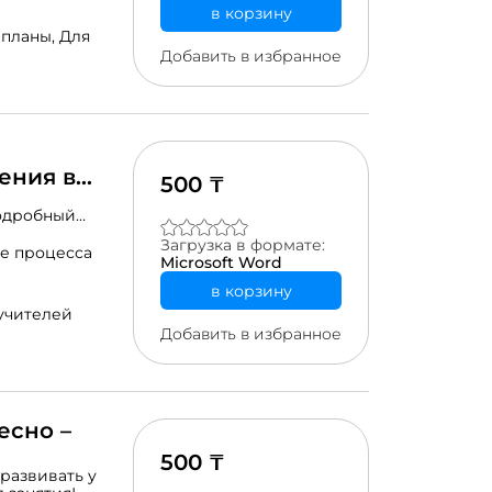
в корзину
 планы,
Для
Добавить в избранное
ения в
500 ₸
Подробный
ений
Загрузка в формате:
е процесса
Microsoft Word
в корзину
учителей
Добавить в избранное
есно –
500 ₸
развивать у