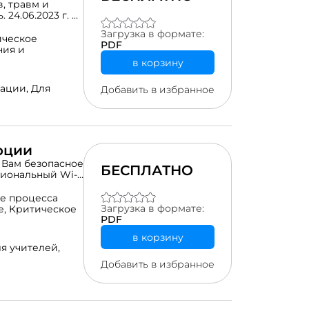
, травм и
 24.06.2023 г. на
ехниками
Загрузка в формате:
а "Эффективные
ическое
PDF
кая информация
ния и
 соединиться с
в корзину
ерные решения в
 пережитого
рации,
Для
Добавить в избранное
ны ссылки на
ехники
таций, а также
а из него.
оции
т Вам безопасное
БЕСПЛАТНО
циональный Wi-
е процесса
Загрузка в формате:
е,
Критическое
PDF
в корзину
я учителей,
Добавить в избранное