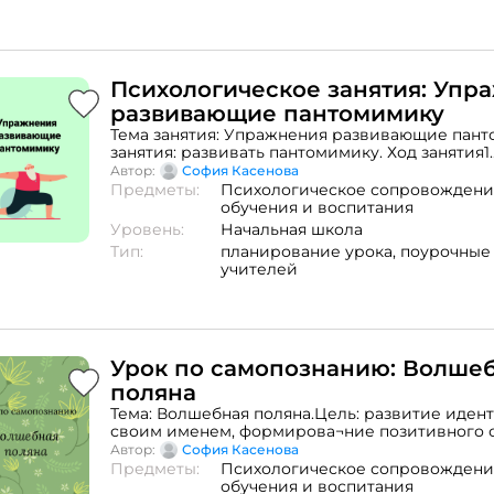
Психологическое занятия: Упр
развивающие пантомимику
Тема занятия: Упражнения развивающие пант
занятия: развивать пантомимику. Ход занятия1.
Психологический настрой2. Новый материал.З
Автор:
София Касенова
Упражнение «Изобрази» Задание 2. Упражнен
Предметы:
Психологическое сопровождени
без предмета»Задание 3. Игровые упражнени
обучения и воспитания
мимики (Презентация на развитие мимики)За
Уровень:
Начальная школа
Игровые упражнения по развитию пантомими
Тип:
планирование урока,
поурочные
Упражнение «Передача воображаемого предм
учителей
Психогимнастика Зайка» (Песня «Зайка серен
Заключительная часть
Урок по самопознанию: Волше
поляна
Тема: Волшебная поляна.Цель: развитие иден
своим именем, формирова¬ние позитивного 
ребенка к своему «Я», равивать детский кру
Автор:
София Касенова
ход занятия
Предметы:
Психологическое сопровождени
обучения и воспитания