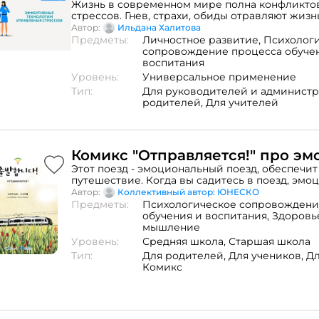
вебинара
Жизнь в современном мире полна конфликтов
стрессов. Гнев, страхи, обиды отравляют жизнь.
базе Teachers Lab был проведен вебинар по т
Автор:
Ильдана Халитова
управления стрессом. В материалах вебинар
Предметы:
Личностное развитие,
Психолог
технологии управления стрессом" дана крат
сопровождение процесса обуче
о техниках и упражнениях, которые позволяют
воспитания
собой, понять чувства, мысли и принимать в
Уровень:
Универсальное применение
ситуациях стресса или восстановиться после
Тип:
Для руководителей и админист
стресса. В предлагаемых материалах также да
родителей,
Для учителей
бесплатное скачивание книг, где указанные т
расписаны более подробно; даны тексты меди
объяснения природы стресса и способы выход
Комикс "Отправляется!" про эм
Этот поезд - эмоциональный поезд, обеспечи
путешествие. Когда вы садитесь в поезд, эмо
Fi показывает, как вы себя чувствуете.
Автор:
Коллективный автор: ЮНЕСКО
Предметы:
Психологическое сопровождени
обучения и воспитания,
Здоровь
мышление
Уровень:
Средняя школа,
Старшая школа
Тип:
Для родителей,
Для учеников,
Дл
Комикс