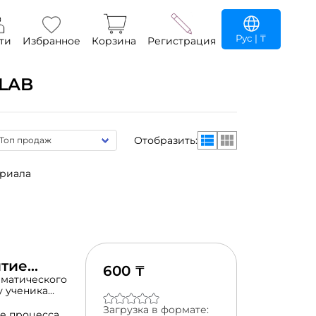
Рус
| ₸
ти
Избранное
Корзина
Регистрация
LAB
Отобразить:
ериала
итие
600 ₸
оворного
ематического
у ученика
занятия 1.
Загрузка в формате:
Задание:
е процесса