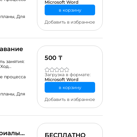
Microsoft Word
»Задание:
»3.
в корзину
 планы,
Для
Добавить в избранное
навание
500 ₸
ль занятия:
.Ход
ой. 2.
Загрузка в формате:
имнастика4.
е процесса
Microsoft Word
тия. Рефлексия
в корзину
 планы,
Для
Добавить в избранное
риалы
БЕСПЛАТНО