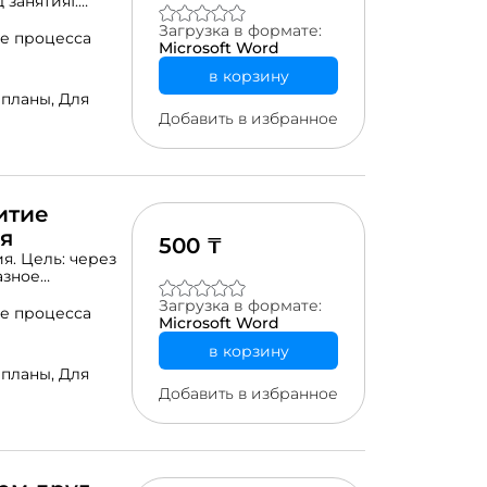
 занятияІ.
Задание 1.
Загрузка в формате:
вильно слова»
е процесса
Microsoft Word
. «Построй
в корзину
 планы,
Для
Добавить в избранное
итие
я
500 ₸
я. Цель: через
азное
кий настрой.ІІ.
Загрузка в формате:
ание «Запутанные
е процесса
Microsoft Word
ание «Нарисуй
III.
в корзину
 планы,
Для
Добавить в избранное