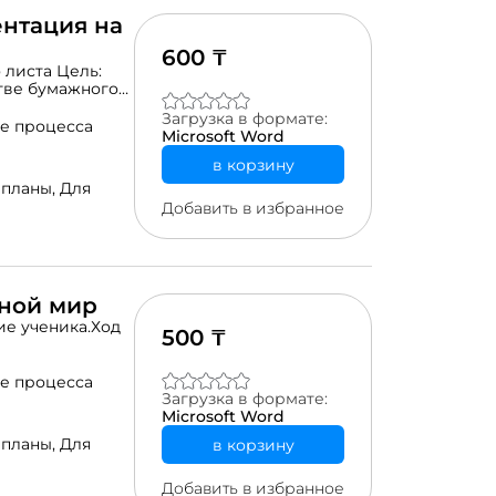
ентация на
600 ₸
 листа Цель:
тве бумажного
й2. Новый
Загрузка в формате:
дание: «Соедени
е процесса
Microsoft Word
Что, где
в корзину
 планы,
Для
Добавить в избранное
тной мир
ие ученика.Ход
500 ₸
 "Найди предмет
решив
е процесса
гимнастика
Загрузка в формате:
Microsoft Word
 планы,
Для
в корзину
Добавить в избранное