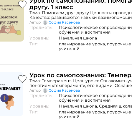
Урок по самопознанию: Помога
другу. 1 класс
Тема: Помогаем друг другу Ценность: правед
Качества: развиваются навыки взаимопомощи
познавательная активность, стремление помог
Автор:
София Касенова
также положительный настрой по отношению
Предметы:
Психологическое сопровождени
Цель: формирование начальных представлени
обучения и воспитания
«помощь», значении помощи для человека. Зад
Уровень:
Начальная школа
значение понятий «помощь», «помогать»;- раз
Тип:
планирование урока,
поурочные
оказывать помощь окружающим;- воспитание
учителей
отношения к окружающему миру. Подробный 
Урок по самопознанию: Темпе
Тема: Темперамент. Цель урока: Ознакомить у
понятием «темперамент», его видами. Оснаще
ПроекторХод урока:Организационный момен
Автор:
София Касенова
темперамента:* Холерический – от слова «жел
Предметы:
Психологическое сопровождени
Сангвинический – от слова «кровь»* Флегмати
обучения и воспитания
слова «слизь»* Меланхолический – от слова «
Уровень:
Начальная школа,
Средняя школ
желчь»Типология темперамента по И.П.Павл
Тип:
планирование урока,
поурочные
понимание темы урокаСодержание слайдов
учителей