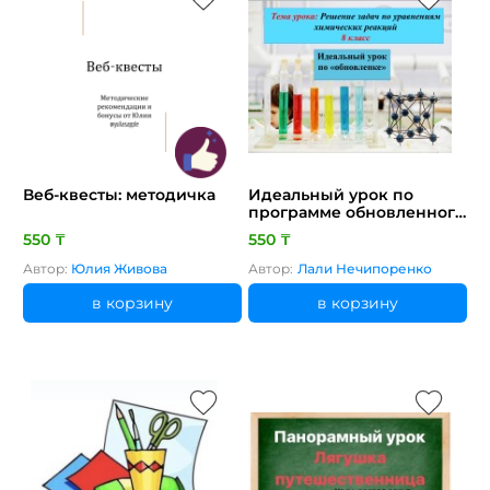
Веб-квесты: методичка
Идеальный урок по
программе обновленного
содержания
550 ₸
550 ₸
образования, тема:
Решение задач по
Автор:
Юлия Живова
Автор:
Лали Нечипоренко
уравнениям химических
реакций. 8 класс
в корзину
в корзину