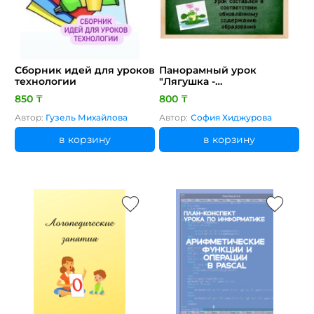
Сборник идей для уроков
Панорамный урок
технологии
"Лягушка -
путешественница". План
850 ₸
800 ₸
и презентация
Автор:
Гузель Михайлова
Автор:
София Хиджурова
в корзину
в корзину