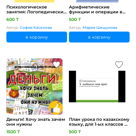
Психологическое
Арифметические
занятия: Логопедические
функции и операции в
занятия (развитие
Pascal. Правила записи
600 ₸
500 ₸
фонематического слуха и
арифметических
разговорного языка)
выражений
Автор:
София Касенова
Автор:
Мария Шешунова
в корзину
в корзину
Деньги! Хочу знать зачем
План урока по казахскому
они нужны
языку, для 1-ых классов с
русским языком
1500 ₸
500 ₸
обучения, тема урока: