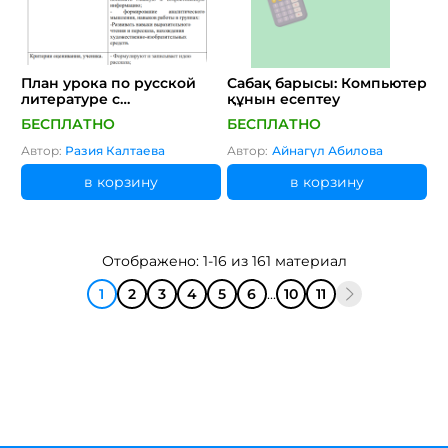
План урока по русской
Сабақ барысы: Компьютер
литературе с
құнын есептеу
интегрированными
БЕСПЛАТНО
БЕСПЛАТНО
элементами ОУР (ЦУР)
№1.
Автор:
Разия Калтаева
Автор:
Айнагүл Абилова
в корзину
в корзину
Отображено: 1-16 из 161 материал
1
2
3
4
5
6
...
10
11