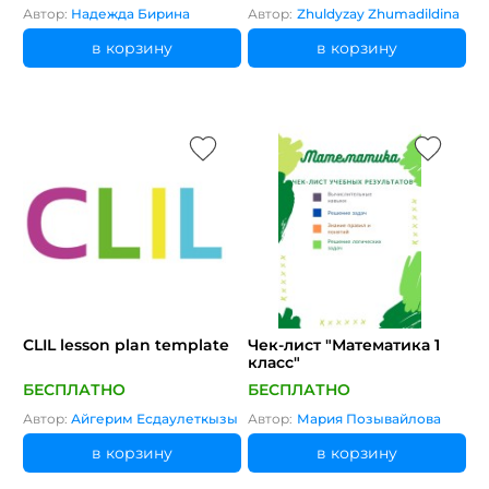
"Кітапханада, Ұ дыбысы
Автор:
Надежда Бирина
Автор:
Zhuldyzay Zhumadildina
мен әрпі"
в корзину
в корзину
CLIL lesson plan template
Чек-лист "Математика 1
класс"
БЕСПЛАТНО
БЕСПЛАТНО
Автор:
Айгерим Есдаулеткызы
Автор:
Мария Позывайлова
в корзину
в корзину