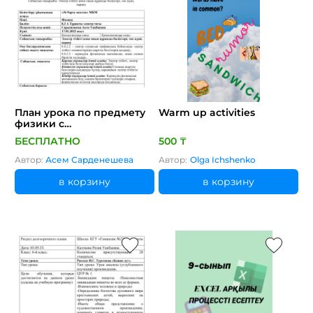
План урока по предмету
Warm up activities
физики с
интегрированными
БЕСПЛАТНО
500 ₸
элементами ОУР + видео
Автор:
Асем Сарденешева
Автор:
Olga Ichshenko
в корзину
в корзину