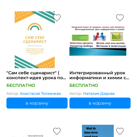
"Сам себе сценарист" (
Интегрированный урок
конспект-идея урока по
информатики и химии с
обществознанию/ОДНКР)
элементами английского
БЕСПЛАТНО
БЕСПЛАТНО
языка: "Оператор выбора.
Металлы и неметаллы"
Автор:
Анастасия Толкачева
Автор:
Наталия Дядова
в корзину
в корзину