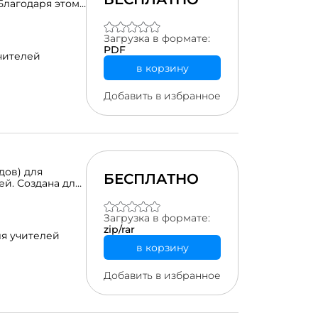
Благодаря этому
ифрового
олучается у
вые туристы.
Загрузка в формате:
PDF
чителей
в корзину
Добавить в избранное
дов) для
БЕСПЛАТНО
ей. Создана для
о понимания и
 не
ию.
Загрузка в формате:
ей и родителей)
zip/rar
я учителей
в корзину
Добавить в избранное