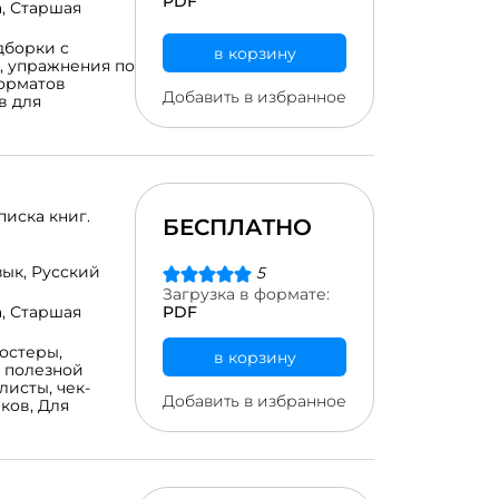
 стали
PDF
а,
Старшая
 которые смогли
 в работе НА
дборки с
в корзину
енять их
,
упражнения по
дый день, делая
орматов
ю работу :)
Добавить в избранное
в для
ором собраны
анием и моими
можно
 одном листе у
ентам с
ой
 основном из
писка книг.
БЕСПЛАТНО
им предметам :)
езным! В pdf-
 если вам
зык,
Русский
5
е такой же,
Загрузка в формате:
небольшую
а,
Старшая
PDF
, где можно
постеры,
в корзину
 полезной
листы,
чек-
Добавить в избранное
иков,
Для