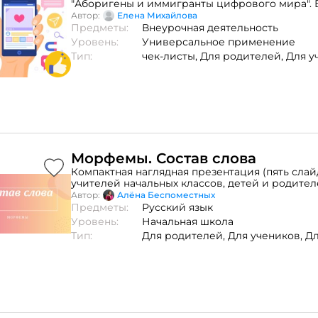
"Аборигены и иммигранты цифрового мира". 
чек-листу вы узнаете отличительные черты ц
Автор:
Елена Михайлова
аборигена и цифрового туриста. Что хорошо п
Предметы:
Внеурочная деятельность
цифровых аборигенов, а в чем хороши цифро
Уровень:
Универсальное применение
Тип:
чек-листы,
Для родителей,
Для у
Морфемы. Состав слова
Компактная наглядная презентация (пять слай
учителей начальных классов, детей и родител
наглядной демонстрации материала , лучшег
Автор:
Алёна Беспоместных
запоминания, с чёткой структурой материала,
Предметы:
Русский язык
нагруженные текстом. Содержит только теор
Уровень:
Начальная школа
Представлена в двух форматах - PDF (для дет
Тип:
Для родителей,
Для учеников,
Дл
и PP (учителю для демонстрации на уроке.