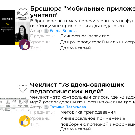
Брошюра "Мобильные приложе
учителя"
В брошюре по темам перечислены самые фун
необходимые приложения для педагогов.
Автор:
Елена Белова
Предметы:
Личностное развитие
Уровень:
Для руководителей и админист
Тип:
Для учителей
Чеклист "78 вдохновляющих
педагогических идей"
Чеклист – это контрольный список, где 78 вд
идей распределены по шести ключевым трен
образования: обучение через развлечение, ц
Автор:
Татьяна Патрикова
обучение, здоровьесберегающие технологии,
Предметы:
Методика преподавания
занятие, визуализация и проектное обучение
Уровень:
Универсальное применение
Тип:
подборки с полезной информаци
Для учителей