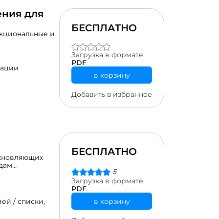
ния для
БЕСПЛАТНО
кциональные и
Загрузка в формате:
PDF
рации
в корзину
Добавить в избранное
БЕСПЛАТНО
охновляющих
дам
5
ифровое
 интерактивное
Загрузка в формате:
PDF
в корзину
ей / списки,