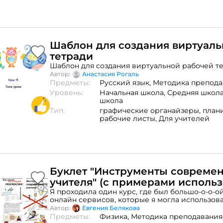
Шаблон для создания виртуал
тетради
Шаблон для создания виртуальной рабочей те
Автор:
Анастасия Рогаль
Предметы:
Русский язык,
Методика препода
Уровень:
Начальная школа,
Средняя школ
школа
Тип:
графические органайзеры,
план
рабочие листы,
Для учителей
Буклет "Инструменты совреме
учителя" (с примерами использ
Я проходила один курс, где был большо-о-о-о
онлайн сервисов, которые я могла использова
даже регистрировались и пробовали что-то с
Автор:
Евгения Белякова
каждом. Но... После этого курса я так и не ст
Предметы:
Физика,
Методика преподавания