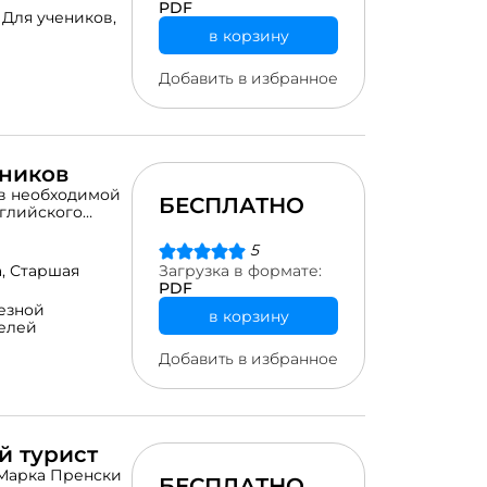
PDF
,
Для учеников,
в корзину
Добавить в избранное
еников
ов необходимой
БЕСПЛАТНО
нглийского
осто
ться на вашем
5
рческие
а,
Старшая
Загрузка в формате:
лектуальные
PDF
юдательность,
езной
в корзину
 игры могут
елей
 основном
ем английского
Добавить в избранное
й турист
 Марка Пренски
БЕСПЛАТНО