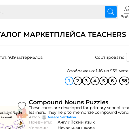
Вой
ТАЛОГ МАРКЕТПЛЕЙСА TEACHERS 
тат: 939 материалов
Сортировать:
Отображено: 1-16 из 939 мат
1
2
3
4
5
6
...
58
Compound Nouns Puzzles
These cards are developed for primary school tea
learners. They help to memorize compound word
game.
Автор:
Assem Serdalina
Предметы:
Английский язык
Уровень:
Начальная школа