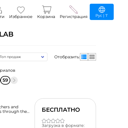
Рус
| ₸
ти
Избранное
Корзина
Регистрация
LAB
Отобразить:
ериалов
59
chers and
БЕСПЛАТНО
s through the
Загрузка в формате: