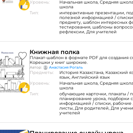
эти инструменты в работе! Однако потом мне
Уровень:
Начальная школа,
Средняя школ
встречаться замечательные коллеги-учителя,
школа
донести смысл использования таких сервисов
Тип:
интерактивные презентации,
по
КОНКРЕТНЫХ ПРИМЕРАХ. Вуаля! Я стала прим
полезной информацией / списки
каждую четверть, каждую неделю и почти каж
предмету,
шаблон интересных ф
свои уроки более интересными и упрощая сво
тестирования,
шаблоны вопросо
Вашему вниманию я предлагаю буклет, в кот
рефлексии,
Для учителей
мои любимые "инструменты" с кратким опис
примерами их применения на уроке. Буклет 
распечатать с двух сторон и сложить: всего на
вас будет полезная информация по 6 инструм
Книжная полка
примерами использования на уроках в обычн
общеобразовательной школе. Мои примеры в
Плакат-шаблон в формате PDF для создания с
уроков физики, но легко адаптируются к друг
Корешки у книг широкие.
Буду очень рада, если материал окажется пол
Автор:
Анастасия Рогаль
формате версия абсолютно бесплатна. Однако
Предметы:
История Казахстана,
Казахский я
понравился буклет и вы бы хотели сделать себ
язык,
Английский язык
дополнив своими примерами, предлагаю за 
Уровень:
Начальная школа,
Средняя школ
стоимость исходники (форматы .docx и .pages)
школа
сделать такой же буклет "под себя".
Тип:
обучающие карточки,
плакаты / 
планирование урока,
подборки с
информацией / списки,
рабочие 
листы,
Для родителей,
Для учен
учителей