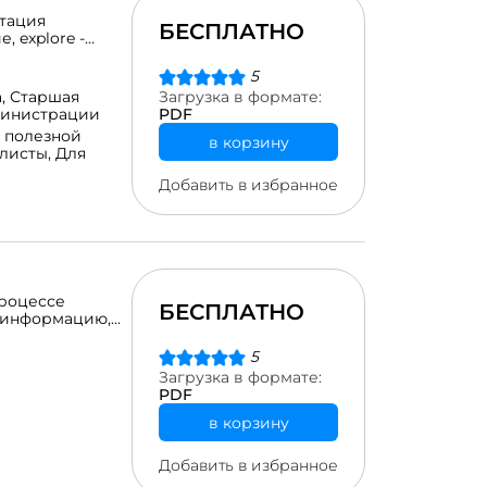
птация
БЕСПЛАТНО
, explore -
 практика,
5
а,
Старшая
Загрузка в формате:
министрации
PDF
 полезной
в корзину
листы,
Для
Добавить в избранное
процессе
БЕСПЛАТНО
я информацию,
сть,
никация).
5
Загрузка в формате:
PDF
в корзину
Добавить в избранное