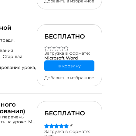
Добавить в избранное
ьной
БЕСПЛАТНО
тради.
вания
Загрузка в формате:
а,
Старшая
Microsoft Word
в корзину
ирование урока,
Добавить в избранное
нного
ования)
БЕСПЛАТНО
й перечень
ть на уроке. Мы
5
делать почти в
ала использовать
Загрузка в формате: