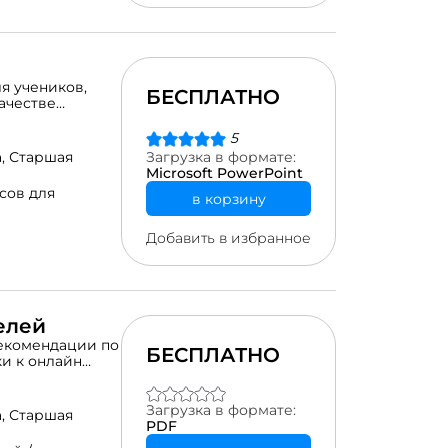
я учеников,
БЕСПЛАТНО
ачестве
ия.
5
а,
Старшая
Загрузка в формате:
Microsoft PowerPoint
сов для
в корзину
Добавить в избранное
елей
рекомендации по
БЕСПЛАТНО
и к онлайн
Загрузка в формате:
а,
Старшая
PDF