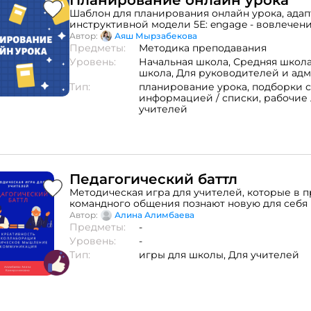
Планирование онлайн урока
Шаблон для планирования онлайн урока, ада
инструктивной модели 5Е: engage - вовлечение
исследование, explain - объяснение, elaborate -
Автор:
Аяш Мырзабекова
evaluate - оценивание.
Предметы:
Методика преподавания
Уровень:
Начальная школа,
Средняя школ
школа,
Для руководителей и ад
Тип:
планирование урока,
подборки с
информацией / списки,
рабочие 
учителей
Педагогический баттл
Методическая игра для учителей, которые в 
командного общения познают новую для себ
одновременно развивая у себя 4 К (креативно
Автор:
Алина Алимбаева
коллаборация, критическое мышление, комму
Предметы:
-
Уровень:
-
Тип:
игры для школы,
Для учителей