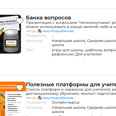
Банка вопросов
Презентация с вопросами "пятиминутками" дл
можно использовать в конце занятий либо в к
разминки в условиях дистанционного обучен
Автор:
Аяш Мырзабекова
Предметы:
-
Уровень:
Начальная школа,
Средняя школ
школа
Тип:
игры для школы,
шаблоны вопро
рефлексии,
Для учителей
Полезные платформы для учит
Список платформ и сервисов для учителей, 
дистанционному обучению, чеклист подготовк
уроку, ссылки на курсы и ресурсы.
Автор:
Аяш Мырзабекова
Предметы:
Онлайн-курсы
Уровень:
Начальная школа,
Средняя школ
школа