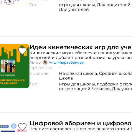
Тип:
игры для школы,
Для родителей
Для учителей
Идеи кинетических игр для уч
Кинетические игры обеспечат ваших ученик
энергией и добавят разнообразия на уроке а
языка. Использование подвижных игр, или пр
Автор:
Аяш Мырзабекова
предоставление ученикам возможности двига
Предметы:
-
уроке – отличный способ активизировать тво
Уровень:
Начальная школа,
Средняя школ
способности, развить их физические и интел
школа
качества, такие как ловкость, внимание, набл
Тип:
игры для школы,
подборки с пол
логическое мышление. Данные упражнения и
информацией / списки,
Для учит
быть адаптированы под разные возраста, но в
рассчитаны на учеников 7-9 классов, с уровн
языка elementary, pre-intermediate.
Цифровой абориген и цифрово
Чек-лист составлен на основе анализа статьи